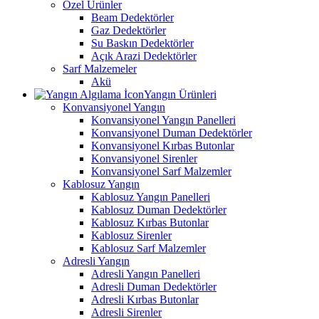
Özel Ürünler
Beam Dedektörler
Gaz Dedektörler
Su Baskın Dedektörler
Açık Arazi Dedektörler
Sarf Malzemeler
Akü
Yangın Ürünleri
Konvansiyonel Yangın
Konvansiyonel Yangın Panelleri
Konvansiyonel Duman Dedektörler
Konvansiyonel Kırbas Butonlar
Konvansiyonel Sirenler
Konvansiyonel Sarf Malzemler
Kablosuz Yangın
Kablosuz Yangın Panelleri
Kablosuz Duman Dedektörler
Kablosuz Kırbas Butonlar
Kablosuz Sirenler
Kablosuz Sarf Malzemler
Adresli Yangın
Adresli Yangın Panelleri
Adresli Duman Dedektörler
Adresli Kırbas Butonlar
Adresli Sirenler