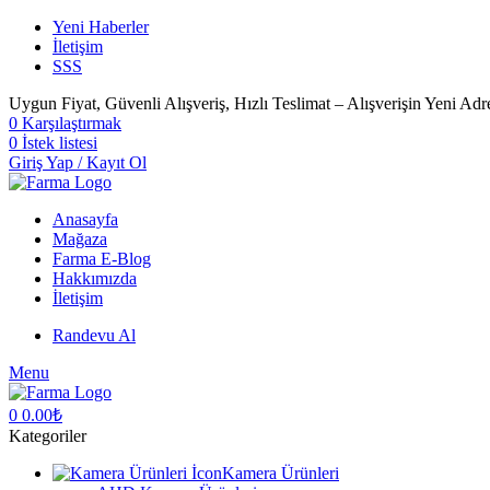
Yeni Haberler
İletişim
SSS
Uygun Fiyat, Güvenli Alışveriş, Hızlı Teslimat – Alışverişin Yeni Adr
0
Karşılaştırmak
0
İstek listesi
Giriş Yap / Kayıt Ol
Anasayfa
Mağaza
Farma E-Blog
Hakkımızda
İletişim
Randevu Al
Menu
0
0.00
₺
Kategoriler
Kamera Ürünleri