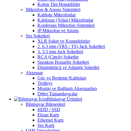
Kolon Tipi Hoparlörler
Mikrofon & Anons Sistemleri
Kablolu Mikrofonlar
Kablosuz (Telsiz) Mikrofonlar
Konferans Mikrofon Sistemleri
IP Mikrofon ve Anons
Ses Soketleri
XLR Soket ve Konnektörler
2. 6.3 mm (TRS / TS) Jack Soketleri
3. 3.5 mm Jack Soketleri
RCA (Cinch) Soketler
Speakon Hoparlör Soketleri
Dönüştürücü ve Adaptör Soketler
Aksesuar
Güç ve Besleme Kabloları
Trolleys
Montaj ve Bağlantı Aksesuarları
Diğer Tamamlayıcılar
Bilgisayar Ürünleri
Bilgisayar Bileşenleri
HDD / SSD
Ekran Kartı
Ethernet Kartı
Ses Kartı
USB Teknolojileri