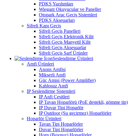
PDKS Yazılımları
Wiegant Okuyucular ve Paneller
Otopark Araç Geçiş Sistemleri
PDKS Akseuarları
Şifreli Kapı Geçiş
Şifreli Geçiş Panelleri
Şifreli Geçiş Elektronik Kilit
Şifreli Geçiş Manyetil Kilit
Şifreli Geçiş Aksesuarlar
Şifreli Geçiş Sarf Ürünler
Seslendirme Ürünleri
Amfi Ürünleri
Anons Amfisi
Mikserli Amfi
Güç Amisi (Power Amplifier)
Kablosuz Amfi
IP Seslendirme Sistemleri
IP Anfi Çeşitleri
IP Tavan Hoparlörü (PoE destekli, gömme tip)
IP Duvar Tipi Hoparlör
IP Outdoor (Su geçirmez) Hoparlörler
Hoparlör Ürünleri
Tavan Tipi Hoparlörler
Duvar Tipi Hoparlörler
Horn (Boynuz) Hoparlörler