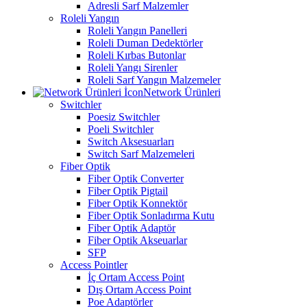
Adresli Sarf Malzemler
Roleli Yangın
Roleli Yangın Panelleri
Roleli Duman Dedektörler
Roleli Kırbas Butonlar
Roleli Yangı Sirenler
Roleli Sarf Yangın Malzemeler
Network Ürünleri
Switchler
Poesiz Switchler
Poeli Switchler
Switch Aksesuarları
Switch Sarf Malzemeleri
Fiber Optik
Fiber Optik Converter
Fiber Optik Pigtail
Fiber Optik Konnektör
Fiber Optik Sonladırma Kutu
Fiber Optik Adaptör
Fiber Optik Akseuarlar
SFP
Access Pointler
İç Ortam Access Point
Dış Ortam Access Point
Poe Adaptörler