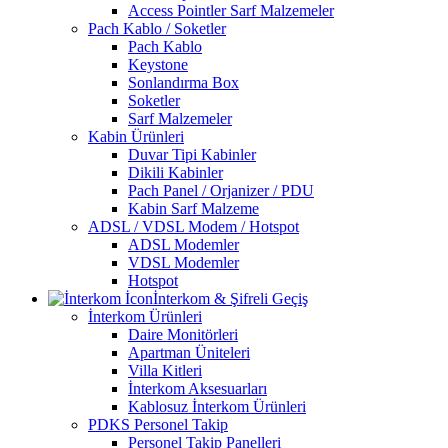
Access Pointler Sarf Malzemeler
Pach Kablo / Soketler
Pach Kablo
Keystone
Sonlandırma Box
Soketler
Sarf Malzemeler
Kabin Ürünleri
Duvar Tipi Kabinler
Dikili Kabinler
Pach Panel / Orjanizer / PDU
Kabin Sarf Malzeme
ADSL / VDSL Modem / Hotspot
ADSL Modemler
VDSL Modemler
Hotspot
İnterkom & Şifreli Geçiş
İnterkom Ürünleri
Daire Monitörleri
Apartman Üniteleri
Villa Kitleri
İnterkom Aksesuarları
Kablosuz İnterkom Ürünleri
PDKS Personel Takip
Personel Takip Panelleri