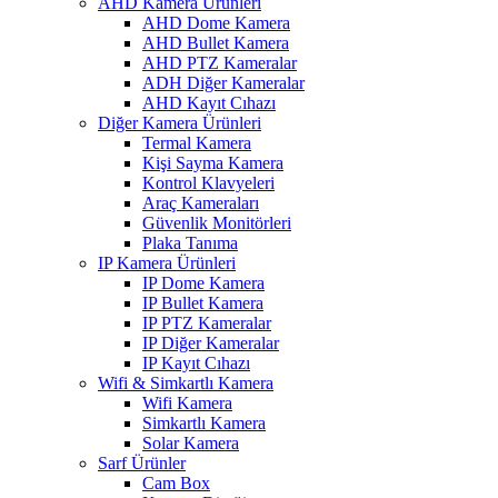
AHD Kamera Ürünleri
AHD Dome Kamera
AHD Bullet Kamera
AHD PTZ Kameralar
ADH Diğer Kameralar
AHD Kayıt Cıhazı
Diğer Kamera Ürünleri
Termal Kamera
Kişi Sayma Kamera
Kontrol Klavyeleri
Araç Kameraları
Güvenlik Monitörleri
Plaka Tanıma
IP Kamera Ürünleri
IP Dome Kamera
IP Bullet Kamera
IP PTZ Kameralar
IP Diğer Kameralar
IP Kayıt Cıhazı
Wifi & Simkartlı Kamera
Wifi Kamera
Simkartlı Kamera
Solar Kamera
Sarf Ürünler
Cam Box