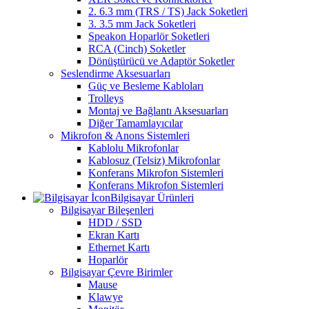
2. 6.3 mm (TRS / TS) Jack Soketleri
3. 3.5 mm Jack Soketleri
Speakon Hoparlör Soketleri
RCA (Cinch) Soketler
Dönüştürücü ve Adaptör Soketler
Seslendirme Aksesuarları
Güç ve Besleme Kabloları
Trolleys
Montaj ve Bağlantı Aksesuarları
Diğer Tamamlayıcılar
Mikrofon & Anons Sistemleri
Kablolu Mikrofonlar
Kablosuz (Telsiz) Mikrofonlar
Konferans Mikrofon Sistemleri
Konferans Mikrofon Sistemleri
Bilgisayar Ürünleri
Bilgisayar Bileşenleri
HDD / SSD
Ekran Kartı
Ethernet Kartı
Hoparlör
Bilgisayar Çevre Birimler
Mause
Klawye