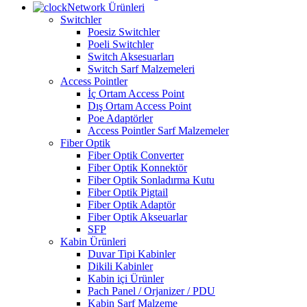
Network Ürünleri
Switchler
Poesiz Switchler
Poeli Switchler
Switch Aksesuarları
Switch Sarf Malzemeleri
Access Pointler
İç Ortam Access Point
Dış Ortam Access Point
Poe Adaptörler
Access Pointler Sarf Malzemeler
Fiber Optik
Fiber Optik Converter
Fiber Optik Konnektör
Fiber Optik Sonladırma Kutu
Fiber Optik Pigtail
Fiber Optik Adaptör
Fiber Optik Akseuarlar
SFP
Kabin Ürünleri
Duvar Tipi Kabinler
Dikili Kabinler
Kabin içi Ürünler
Pach Panel / Orjanizer / PDU
Kabin Sarf Malzeme