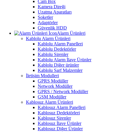
Cam Box
Kamera Direği
Uzatma Aparatları
Soketler
Adaptörler
Güvenlik HDD
Alarm Ürünleri
Kablolu Alarm Ürünleri
Kablolu Alarm Panelleri
Kablolu Dedektörler
Kablolu Sirenler
Kablolu Alarm İlave Ürünler
Kablolu Diğer ürünler
Kablolu Sarf Malzemler
İletişim Modulleri
GPRS Modüller
Network Modüller
GPRS / Network Modüller
GSM Modüller
Kablosuz Alarm Ürünleri
Kablosuz Alarm Panelleri
Kablosuz Dedektörleri
Kablosuz Sirenler
Kablosuz İlave Ürünler
Kablosuz Diğer Ürünler