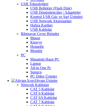
USB Teknolojileri
USB Bellekler (Flash Disk)
USB Dönüştürücüler / Adaptörler
Kontrol USB Güç ve Şarj Ürünleri
USB Network Aksesuarları
Hafıza Kartları
USB Kablolar
Bilgisayar Çevre Birimler
Mause
Klawye
Hoparlör
Monitör
PC
Masaüstü Hazır PC
Laptop
All-in One Pc
Sunucu
PC Diğer Ürünler
Altyapı Ürünler
Network Kabloları
CAT 5 Kablolar
CAT 6 Kablolar
CAT 6A Kablolar
CAT 7 Kablolar