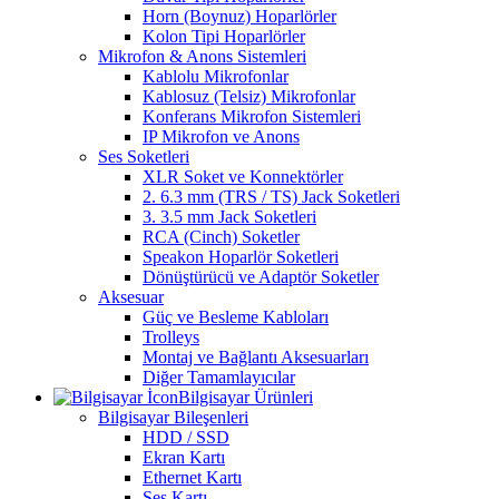
Horn (Boynuz) Hoparlörler
Kolon Tipi Hoparlörler
Mikrofon & Anons Sistemleri
Kablolu Mikrofonlar
Kablosuz (Telsiz) Mikrofonlar
Konferans Mikrofon Sistemleri
IP Mikrofon ve Anons
Ses Soketleri
XLR Soket ve Konnektörler
2. 6.3 mm (TRS / TS) Jack Soketleri
3. 3.5 mm Jack Soketleri
RCA (Cinch) Soketler
Speakon Hoparlör Soketleri
Dönüştürücü ve Adaptör Soketler
Aksesuar
Güç ve Besleme Kabloları
Trolleys
Montaj ve Bağlantı Aksesuarları
Diğer Tamamlayıcılar
Bilgisayar Ürünleri
Bilgisayar Bileşenleri
HDD / SSD
Ekran Kartı
Ethernet Kartı
Ses Kartı