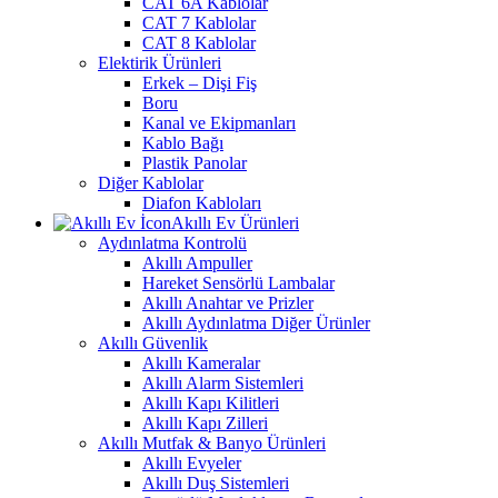
CAT 6A Kablolar
CAT 7 Kablolar
CAT 8 Kablolar
Elektirik Ürünleri
Erkek – Dişi Fiş
Boru
Kanal ve Ekipmanları
Kablo Bağı
Plastik Panolar
Diğer Kablolar
Diafon Kabloları
Akıllı Ev Ürünleri
Aydınlatma Kontrolü
Akıllı Ampuller
Hareket Sensörlü Lambalar
Akıllı Anahtar ve Prizler
Akıllı Aydınlatma Diğer Ürünler
Akıllı Güvenlik
Akıllı Kameralar
Akıllı Alarm Sistemleri
Akıllı Kapı Kilitleri
Akıllı Kapı Zilleri
Akıllı Mutfak & Banyo Ürünleri
Akıllı Evyeler
Akıllı Duş Sistemleri