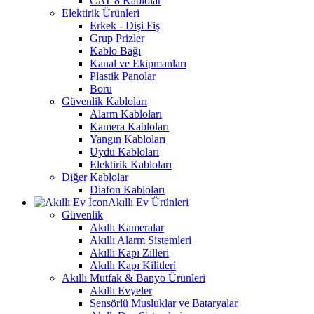
CAT 8 Kablolar
Elektirik Ürünleri
Erkek - Dişi Fiş
Grup Prizler
Kablo Bağı
Kanal ve Ekipmanları
Plastik Panolar
Boru
Güvenlik Kabloları
Alarm Kabloları
Kamera Kabloları
Yangın Kabloları
Uydu Kabloları
Elektirik Kabloları
Diğer Kablolar
Diafon Kabloları
Akıllı Ev Ürünleri
Güvenlik
Akıllı Kameralar
Akıllı Alarm Sistemleri
Akıllı Kapı Zilleri
Akıllı Kapı Kilitleri
Akıllı Mutfak & Banyo Ürünleri
Akıllı Evyeler
Sensörlü Musluklar ve Bataryalar