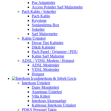
Poe Adaptörler
Access Pointler Sarf Malzemeler
Pach Kablo / Soketler
Pach Kablo
Keystone
Sonlandırma Box
Soketler
Sarf Malzemeler
Kabin Ürünleri
Duvar Tipi Kabinler
Dikili Kabinler
Pach Panel / Orjanizer / PDU
Kabin Sarf Malzeme
ADSL / VDSL Modem / Hotspot
ADSL Modemler
VDSL Modemler
Hotspot
İnterkom & Şifreli Geçiş
İnterkom Ürünleri
Daire Monitörleri
Apartman Üniteleri
Villa Kitleri
İnterkom Aksesuarları
Kablosuz İnterkom Ürünleri
PDKS Personel Takip