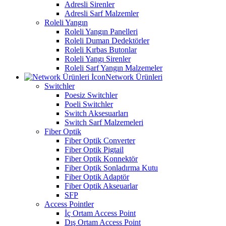
Adresli Sirenler
Adresli Sarf Malzemler
Roleli Yangın
Roleli Yangın Panelleri
Roleli Duman Dedektörler
Roleli Kırbas Butonlar
Roleli Yangı Sirenler
Roleli Sarf Yangın Malzemeler
Network Ürünleri
Switchler
Poesiz Switchler
Poeli Switchler
Switch Aksesuarları
Switch Sarf Malzemeleri
Fiber Optik
Fiber Optik Converter
Fiber Optik Pigtail
Fiber Optik Konnektör
Fiber Optik Sonladırma Kutu
Fiber Optik Adaptör
Fiber Optik Akseuarlar
SFP
Access Pointler
İç Ortam Access Point
Dış Ortam Access Point