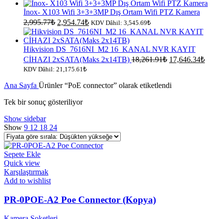
İnox- X103 Wifi 3+3+3MP Dış Ortam Wifi PTZ Kamera
Orijinal
Şu
2,995.77
₺
2,954.74
₺
KDV Dâhil:
3,545.69
₺
fiyat:
andaki
fiyat:
2,995.77₺.
2,954.74₺.
Hikvision DS_7616NI_M2 16_KANAL NVR KAYIT
Orijinal
Şu
CİHAZI 2xSATA(Maks 2x14TB)
18,261.91
₺
17,646.34
₺
fiyat:
anda
KDV Dâhil:
21,175.61
₺
fiyat
18,261.91₺.
Ana Sayfa
Ürünler “PoE connector” olarak etiketlendi
17,6
Tek bir sonuç gösteriliyor
Show sidebar
Show
9
12
18
24
Sepete Ekle
Quick view
Karşılaştırmak
Add to wishlist
PR-0POE-A2 Poe Connector (Kopya)
Kamera Soketleri