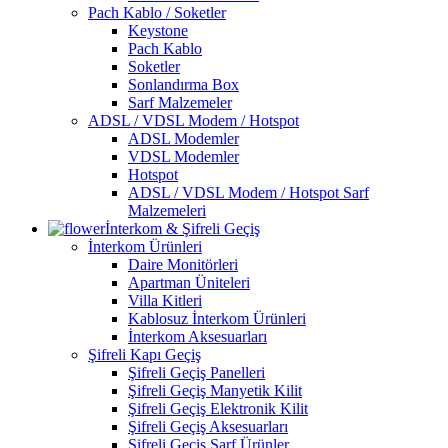
Pach Kablo / Soketler
Keystone
Pach Kablo
Soketler
Sonlandırma Box
Sarf Malzemeler
ADSL / VDSL Modem / Hotspot
ADSL Modemler
VDSL Modemler
Hotspot
ADSL / VDSL Modem / Hotspot Sarf
Malzemeleri
İnterkom & Şifreli Geçiş
İnterkom Ürünleri
Daire Monitörleri
Apartman Üniteleri
Villa Kitleri
Kablosuz İnterkom Ürünleri
İnterkom Aksesuarları
Şifreli Kapı Geçiş
Şifreli Geçiş Panelleri
Şifreli Geçiş Manyetik Kilit
Şifreli Geçiş Elektronik Kilit
Şifreli Geçiş Aksesuarları
Şifreli Geçiş Sarf Ürünler