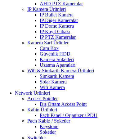
AHD PTZ Kameralar
IP Kamera Ürünleri
IP Bullet Kamera
IP Diğer Kameralar
IP Dome Kamera
IP Kayıt Cıhazı
IP PTZ Kameralar
Kamera Sarf Ürünler
Cam Box
Güvenlik HDD
Kamera Soketleri
Uzatma Aparatları
Wifi & Simkartlı Kamera Ürünleri
Simkartlı Kamera
Solar Kamera
Wifi Kamera
Network Ürünleri
Access Pointler
Dış Ortam Access Point
Kabin Ürünleri
Pach Panel / Orjanizer / PDU
Pach Kablo / Soketler
Keystone
Soketler
Switchler