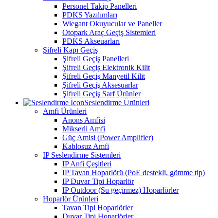
Personel Takip Panelleri
PDKS Yazılımları
Wiegant Okuyucular ve Paneller
Otopark Araç Geçiş Sistemleri
PDKS Akseuarları
Şifreli Kapı Geçiş
Şifreli Geçiş Panelleri
Şifreli Geçiş Elektronik Kilit
Şifreli Geçiş Manyetil Kilit
Şifreli Geçiş Aksesuarlar
Şifreli Geçiş Sarf Ürünler
Seslendirme Ürünleri
Amfi Ürünleri
Anons Amfisi
Mikserli Amfi
Güç Amisi (Power Amplifier)
Kablosuz Amfi
IP Seslendirme Sistemleri
IP Anfi Çeşitleri
IP Tavan Hoparlörü (PoE destekli, gömme tip)
IP Duvar Tipi Hoparlör
IP Outdoor (Su geçirmez) Hoparlörler
Hoparlör Ürünleri
Tavan Tipi Hoparlörler
Duvar Tipi Hoparlörler