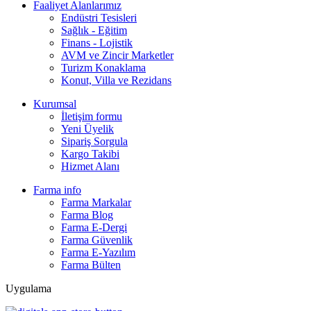
Faaliyet Alanlarımız
Endüstri Tesisleri
Sağlık - Eğitim
Finans - Lojistik
AVM ve Zincir Marketler
Turizm Konaklama
Konut, Villa ve Rezidans
Kurumsal
İletişim formu
Yeni Üyelik
Sipariş Sorgula
Kargo Takibi
Hizmet Alanı
Farma info
Farma Markalar
Farma Blog
Farma E-Dergi
Farma Güvenlik
Farma E-Yazılım
Farma Bülten
Uygulama