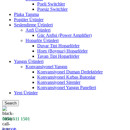
Poeli Switchler
Poesiz Switchler
Plaka Tanıma
Popüler Ürünler
Seslendirme Ürünleri
Anfi Ürünleri
Güç Anfisi (Power Amplifier)
Hoparlör Ürünleri
Duvar Tipi Hoparlörler
Horn (Boynuz) Hoparlörler
Tavan Tipi Hoparlörler
Yangın Ürünleri
Konvansiyonel Yangın
Konvansiyonel Duman Dedektörler
Konvansiyonel Kırbas Butonlar
Konvansiyonel Sirenler
Konvansiyonel Yangın Panelleri
Yeni Ürünler
Search
0850 511 1501
0
0.00
₺