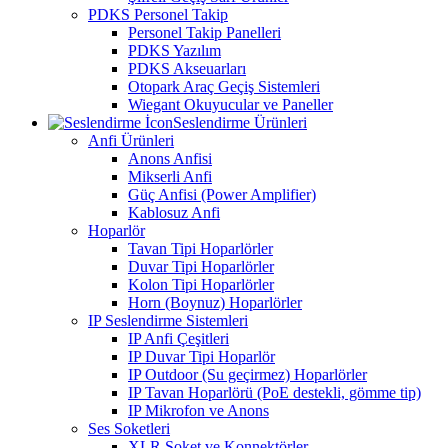
PDKS Personel Takip
Personel Takip Panelleri
PDKS Yazılım
PDKS Akseuarları
Otopark Araç Geçiş Sistemleri
Wiegant Okuyucular ve Paneller
Seslendirme Ürünleri
Anfi Ürünleri
Anons Anfisi
Mikserli Anfi
Güç Anfisi (Power Amplifier)
Kablosuz Anfi
Hoparlör
Tavan Tipi Hoparlörler
Duvar Tipi Hoparlörler
Kolon Tipi Hoparlörler
Horn (Boynuz) Hoparlörler
IP Seslendirme Sistemleri
IP Anfi Çeşitleri
IP Duvar Tipi Hoparlör
IP Outdoor (Su geçirmez) Hoparlörler
IP Tavan Hoparlörü (PoE destekli, gömme tip)
IP Mikrofon ve Anons
Ses Soketleri
XLR Soket ve Konnektörler