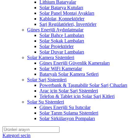
Lithium Bataryalar
Solar Batarya Kutuları
Solar Panel Montaj Ayakları
Kablolar, Konnektörler
Şarj Regülatörleri, İnvertörler
Güneş Enerjili Aydınlatmalar
Solar Bahçe Lambaları
Solar Sokak Lambaları
Solar Projektörler
Solar Duvar Lambaları
Solar Kamera Sistemleri
Güneş Enerjili Güvenlik Kameraları
Solar WiFi Kameralar
Bataryalı Solar Kamera Setleri
Solar Şarj Sistemleri
Powerbank & Taşınabilir Solar Şarj Cihazları
Araç için Solar Şarj Sistemleri
Telefon & Tablet için Solar Şarj Kitleri
Solar Su Sistemleri
Güneş Enerjili Su Isıtıcılar
Solar Tarım Sulama Sistemleri
Solar Sirkülasyon Pompaları
Kategori seçin