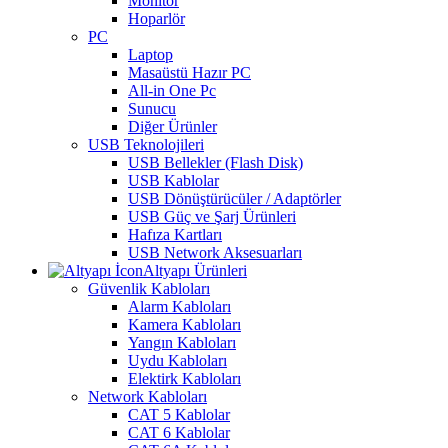
Monitör
Hoparlör
PC
Laptop
Masaüstü Hazır PC
All-in One Pc
Sunucu
Diğer Ürünler
USB Teknolojileri
USB Bellekler (Flash Disk)
USB Kablolar
USB Dönüştürücüler / Adaptörler
USB Güç ve Şarj Ürünleri
Hafıza Kartları
USB Network Aksesuarları
Altyapı Ürünleri
Güvenlik Kabloları
Alarm Kabloları
Kamera Kabloları
Yangın Kabloları
Uydu Kabloları
Elektirk Kabloları
Network Kabloları
CAT 5 Kablolar
CAT 6 Kablolar