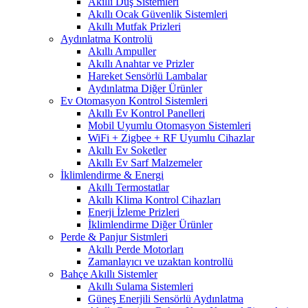
Akıllı Duş Sistemleri
Akıllı Ocak Güvenlik Sistemleri
Akıllı Mutfak Prizleri
Aydınlatma Kontrolü
Akıllı Ampuller
Akıllı Anahtar ve Prizler
Hareket Sensörlü Lambalar
Aydınlatma Diğer Ürünler
Ev Otomasyon Kontrol Sistemleri
Akıllı Ev Kontrol Panelleri
Mobil Uyumlu Otomasyon Sistemleri
WiFi + Zigbee + RF Uyumlu Cihazlar
Akıllı Ev Soketler
Akıllı Ev Sarf Malzemeler
İklimlendirme & Energi
Akıllı Termostatlar
Akıllı Klima Kontrol Cihazları
Enerji İzleme Prizleri
İklimlendirme Diğer Ürünler
Perde & Panjur Sistmleri
Akıllı Perde Motorları
Zamanlayıcı ve uzaktan kontrollü
Bahçe Akıllı Sistemler
Akıllı Sulama Sistemleri
Güneş Enerjili Sensörlü Aydınlatma