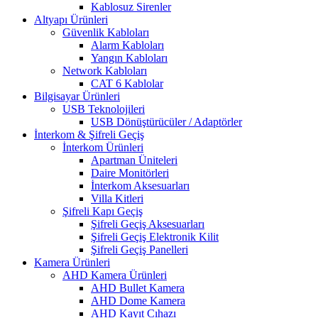
Kablosuz Sirenler
Altyapı Ürünleri
Güvenlik Kabloları
Alarm Kabloları
Yangın Kabloları
Network Kabloları
CAT 6 Kablolar
Bilgisayar Ürünleri
USB Teknolojileri
USB Dönüştürücüler / Adaptörler
İnterkom & Şifreli Geçiş
İnterkom Ürünleri
Apartman Üniteleri
Daire Monitörleri
İnterkom Aksesuarları
Villa Kitleri
Şifreli Kapı Geçiş
Şifreli Geçiş Aksesuarları
Şifreli Geçiş Elektronik Kilit
Şifreli Geçiş Panelleri
Kamera Ürünleri
AHD Kamera Ürünleri
AHD Bullet Kamera
AHD Dome Kamera
AHD Kayıt Cıhazı