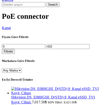
Search
PoE connector
Kapat
Fiyata Göre Filtrele
En
En
düşük
yüksek
Filtrele
fiyat
fiyat
Markalara Göre Filtrele
En İyi Dereceli Ürünler
Hikvision DS_E08HGHI_D(STD) 8_Kanal eSSD_TVI
Kayıt_Cihazı
7,017.50
₺
KDV Dâhil:
8,421.00
₺