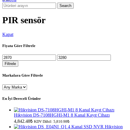
Search
PIR sensör
Kapat
Fiyata Göre Filtrele
En
En
düşük
yüksek
Filtrele
fiyat
fiyat
Markalara Göre Filtrele
En İyi Dereceli Ürünler
Hikvision DS-7108HGHI-M1 8 Kanal Kayıt Cihazı
4,842.48
₺
KDV Dâhil:
5,810.98
₺
Hikvision