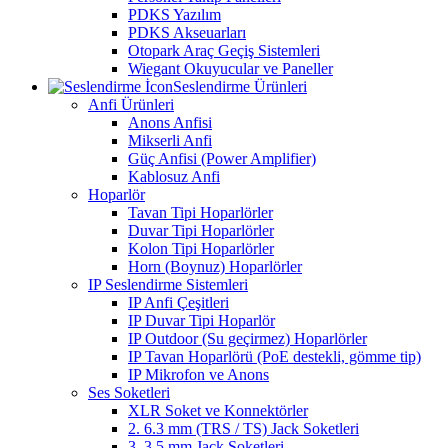
PDKS Yazılım
PDKS Akseuarları
Otopark Araç Geçiş Sistemleri
Wiegant Okuyucular ve Paneller
Seslendirme Ürünleri
Anfi Ürünleri
Anons Anfisi
Mikserli Anfi
Güç Anfisi (Power Amplifier)
Kablosuz Anfi
Hoparlör
Tavan Tipi Hoparlörler
Duvar Tipi Hoparlörler
Kolon Tipi Hoparlörler
Horn (Boynuz) Hoparlörler
IP Seslendirme Sistemleri
IP Anfi Çeşitleri
IP Duvar Tipi Hoparlör
IP Outdoor (Su geçirmez) Hoparlörler
IP Tavan Hoparlörü (PoE destekli, gömme tip)
IP Mikrofon ve Anons
Ses Soketleri
XLR Soket ve Konnektörler
2. 6.3 mm (TRS / TS) Jack Soketleri
3. 3.5 mm Jack Soketleri