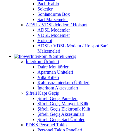
Pach Kablo
Soketler
Sonlandırma Box
Sarf Malzemeler
ADSL / VDSL Modem / Hotspot
ADSL Modemler
VDSL Modemler
Hotspot
ADSL / VDSL Modem / Hotspot Sarf
Malzemeleri
İnterkom & Şifreli Geçiş
İnterkom Ürünleri
Daire Monitörleri
Apartman Üniteleri
Villa Kitleri
Kablosuz İnterkom Ürünleri
İnterkom Aksesuarları
Şifreli Kapı Geçiş
Şifreli Geçiş Panelleri
Şifreli Geçiş Manyetik Kilit
Şifreli Geçiş Elektronik Kilit
Şifreli Geçiş Aksesuarları
Şifreli Geçiş Sarf Ürünler
PDKS Personel Takip
Personel Takip Panelleri