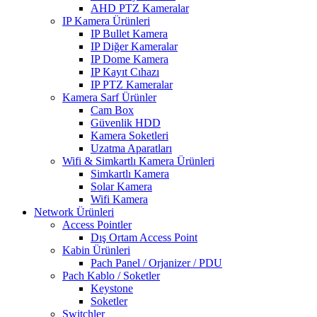
AHD PTZ Kameralar
IP Kamera Ürünleri
IP Bullet Kamera
IP Diğer Kameralar
IP Dome Kamera
IP Kayıt Cıhazı
IP PTZ Kameralar
Kamera Sarf Ürünler
Cam Box
Güvenlik HDD
Kamera Soketleri
Uzatma Aparatları
Wifi & Simkartlı Kamera Ürünleri
Simkartlı Kamera
Solar Kamera
Wifi Kamera
Network Ürünleri
Access Pointler
Dış Ortam Access Point
Kabin Ürünleri
Pach Panel / Orjanizer / PDU
Pach Kablo / Soketler
Keystone
Soketler
Switchler