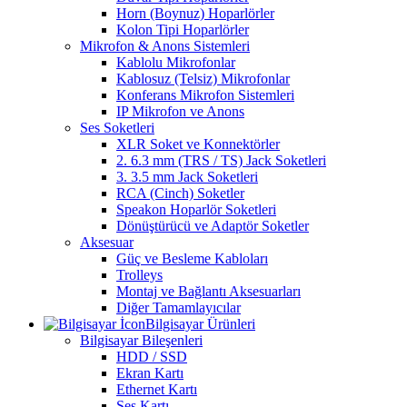
Horn (Boynuz) Hoparlörler
Kolon Tipi Hoparlörler
Mikrofon & Anons Sistemleri
Kablolu Mikrofonlar
Kablosuz (Telsiz) Mikrofonlar
Konferans Mikrofon Sistemleri
IP Mikrofon ve Anons
Ses Soketleri
XLR Soket ve Konnektörler
2. 6.3 mm (TRS / TS) Jack Soketleri
3. 3.5 mm Jack Soketleri
RCA (Cinch) Soketler
Speakon Hoparlör Soketleri
Dönüştürücü ve Adaptör Soketler
Aksesuar
Güç ve Besleme Kabloları
Trolleys
Montaj ve Bağlantı Aksesuarları
Diğer Tamamlayıcılar
Bilgisayar Ürünleri
Bilgisayar Bileşenleri
HDD / SSD
Ekran Kartı
Ethernet Kartı
Ses Kartı