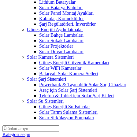
Lithium Bataryalar
Solar Batarya Kutuları
Solar Panel Montaj Ayakları
Kablolar, Konnektörler
Şarj Regülatörleri, İnvertörler
Güneş Enerjili Aydınlatmalar
Solar Bahçe Lambaları
Solar Sokak Lambaları
Solar Projektörler
Solar Duvar Lambaları
Solar Kamera Sistemleri
Güneş Enerjili Güvenlik Kameraları
Solar WiFi Kameralar
Bataryalı Solar Kamera Setleri
Solar Şarj Sistemleri
Powerbank & Taşınabilir Solar Şarj Cihazları
Araç için Solar Şarj Sistemleri
Telefon & Tablet için Solar Şarj Kitleri
Solar Su Sistemleri
Güneş Enerjili Su Isıtıcılar
Solar Tarım Sulama Sistemleri
Solar Sirkülasyon Pompaları
Kategori seçin