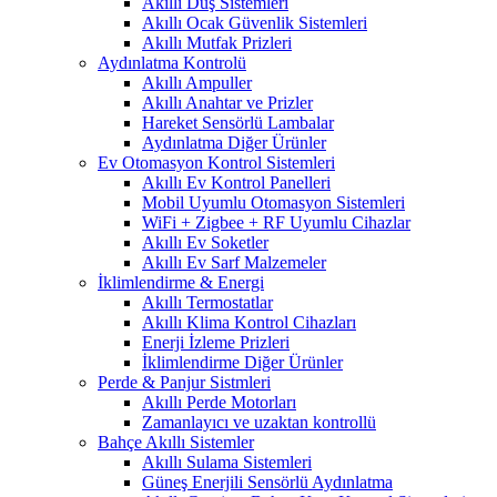
Akıllı Duş Sistemleri
Akıllı Ocak Güvenlik Sistemleri
Akıllı Mutfak Prizleri
Aydınlatma Kontrolü
Akıllı Ampuller
Akıllı Anahtar ve Prizler
Hareket Sensörlü Lambalar
Aydınlatma Diğer Ürünler
Ev Otomasyon Kontrol Sistemleri
Akıllı Ev Kontrol Panelleri
Mobil Uyumlu Otomasyon Sistemleri
WiFi + Zigbee + RF Uyumlu Cihazlar
Akıllı Ev Soketler
Akıllı Ev Sarf Malzemeler
İklimlendirme & Energi
Akıllı Termostatlar
Akıllı Klima Kontrol Cihazları
Enerji İzleme Prizleri
İklimlendirme Diğer Ürünler
Perde & Panjur Sistmleri
Akıllı Perde Motorları
Zamanlayıcı ve uzaktan kontrollü
Bahçe Akıllı Sistemler
Akıllı Sulama Sistemleri
Güneş Enerjili Sensörlü Aydınlatma