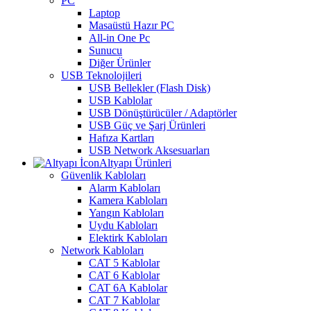
PC
Laptop
Masaüstü Hazır PC
All-in One Pc
Sunucu
Diğer Ürünler
USB Teknolojileri
USB Bellekler (Flash Disk)
USB Kablolar
USB Dönüştürücüler / Adaptörler
USB Güç ve Şarj Ürünleri
Hafıza Kartları
USB Network Aksesuarları
Altyapı Ürünleri
Güvenlik Kabloları
Alarm Kabloları
Kamera Kabloları
Yangın Kabloları
Uydu Kabloları
Elektirk Kabloları
Network Kabloları
CAT 5 Kablolar
CAT 6 Kablolar
CAT 6A Kablolar
CAT 7 Kablolar