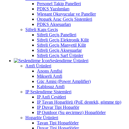
Personel Takip Panelleri
PDKS Yazılımları
Wiegant Okuyucular ve Paneller
Otopark Araç Geçiş Sistemleri
PDKS Akseuarları
Şifreli Kapı Geçiş
Şifreli Geçiş Panelleri
Şifreli Geçiş Elektronik Kilit
Şifreli Geçiş Manyetil Kilit
Şifreli Geçiş Aksesuarlar
Şifreli Geçiş Sarf Ürünler
Seslendirme Ürünleri
Amfi Ürünleri
Anons Amfisi
Mikserli Amfi
Güç Amisi (Power Amplifier)
Kablosuz Amfi
IP Seslendirme Sistemleri
IP Anfi Çeşitleri
IP Tavan Hoparlörü (PoE destekli, gömme tip)
IP Duvar Tipi Hoparlör
IP Outdoor (Su geçirmez) Hoparlörler
Hoparlör Ürünleri
Tavan Tipi Hoparlörler
Duvar Tipi Hoparlörler