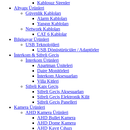
Kablosuz Sirenler
Altyapı Ürünleri
Güvenlik Kabloları
Alarm Kabloları
Yangın Kabloları
Network Kabloları
CAT 6 Kablolar
Bilgisayar Ürünleri
USB Teknolojileri
USB Dönüştürücüler / Adaptörler
İnterkom & Şifreli Geçiş
İnterkom Ürünleri
Apartman Üniteleri
Daire Monitörleri
İnterkom Aksesuarları
Villa Kitleri
Şifreli Kapı Geçiş
Şifreli Geçiş Aksesuarları
Şifreli Geçiş Elektronik Kilit
Şifreli Geçiş Panelleri
Kamera Ürünleri
AHD Kamera Ürünleri
AHD Bullet Kamera
AHD Dome Kamera
AHD Kayıt Cıhazı