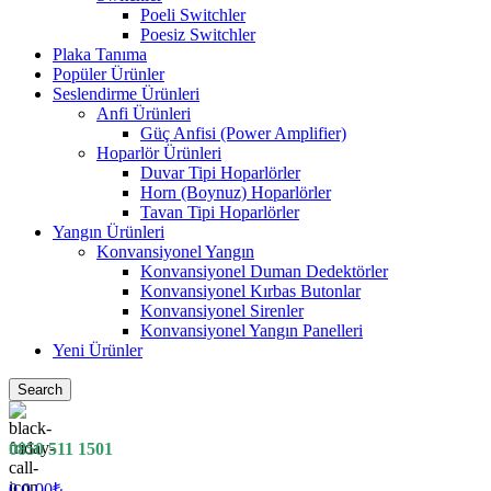
Poeli Switchler
Poesiz Switchler
Plaka Tanıma
Popüler Ürünler
Seslendirme Ürünleri
Anfi Ürünleri
Güç Anfisi (Power Amplifier)
Hoparlör Ürünleri
Duvar Tipi Hoparlörler
Horn (Boynuz) Hoparlörler
Tavan Tipi Hoparlörler
Yangın Ürünleri
Konvansiyonel Yangın
Konvansiyonel Duman Dedektörler
Konvansiyonel Kırbas Butonlar
Konvansiyonel Sirenler
Konvansiyonel Yangın Panelleri
Yeni Ürünler
Search
0850 511 1501
0
0.00
₺