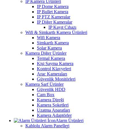
IP Kamera Ürünleri
IP Dome Kamera
IP Bullet Kamera
IP PTZ Kameralar
IP Diğer Kameralar
IP Kayıt Cıhazı
Wifi & Simkartlı Kamera Ürünleri
Wifi Kamera
Simkartlı Kamera
Solar Kamera
Kamera Diğer Ürünler
Termal Kamera
Kişi Sayma Kamera
Kontrol Klavyeleri
Araç Kameraları
Güvenlik Monitörleri
Kamera Sarf Ürünler
Güvenlik HDD
Cam Box
Kamera Direği
Kamera Soketleri
Uzatma Aparatları
Kamera Adaptörler
Alarm Ürünleri
Kablolu Alarm Panelleri