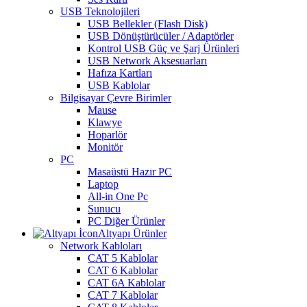
USB Teknolojileri
USB Bellekler (Flash Disk)
USB Dönüştürücüler / Adaptörler
Kontrol USB Güç ve Şarj Ürünleri
USB Network Aksesuarları
Hafıza Kartları
USB Kablolar
Bilgisayar Çevre Birimler
Mause
Klawye
Hoparlör
Monitör
PC
Masaüstü Hazır PC
Laptop
All-in One Pc
Sunucu
PC Diğer Ürünler
Altyapı Ürünler
Network Kabloları
CAT 5 Kablolar
CAT 6 Kablolar
CAT 6A Kablolar
CAT 7 Kablolar