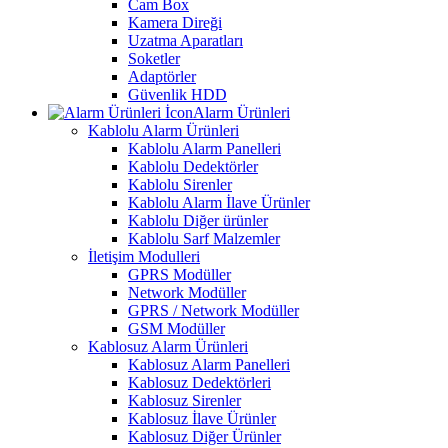
Cam Box
Kamera Direği
Uzatma Aparatları
Soketler
Adaptörler
Güvenlik HDD
Alarm Ürünleri
Kablolu Alarm Ürünleri
Kablolu Alarm Panelleri
Kablolu Dedektörler
Kablolu Sirenler
Kablolu Alarm İlave Ürünler
Kablolu Diğer ürünler
Kablolu Sarf Malzemler
İletişim Modulleri
GPRS Modüller
Network Modüller
GPRS / Network Modüller
GSM Modüller
Kablosuz Alarm Ürünleri
Kablosuz Alarm Panelleri
Kablosuz Dedektörleri
Kablosuz Sirenler
Kablosuz İlave Ürünler
Kablosuz Diğer Ürünler