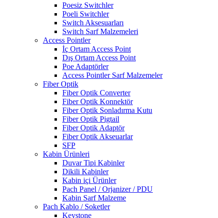
Poesiz Switchler
Poeli Switchler
Switch Aksesuarları
Switch Sarf Malzemeleri
Access Pointler
İç Ortam Access Point
Dış Ortam Access Point
Poe Adaptörler
Access Pointler Sarf Malzemeler
Fiber Optik
Fiber Optik Converter
Fiber Optik Konnektör
Fiber Optik Sonladırma Kutu
Fiber Optik Pigtail
Fiber Optik Adaptör
Fiber Optik Akseuarlar
SFP
Kabin Ürünleri
Duvar Tipi Kabinler
Dikili Kabinler
Kabin içi Ürünler
Pach Panel / Orjanizer / PDU
Kabin Sarf Malzeme
Pach Kablo / Soketler
Keystone