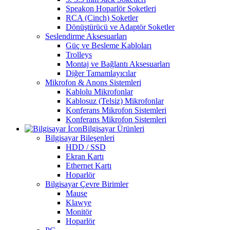
Speakon Hoparlör Soketleri
RCA (Cinch) Soketler
Dönüştürücü ve Adaptör Soketler
Seslendirme Aksesuarları
Güç ve Besleme Kabloları
Trolleys
Montaj ve Bağlantı Aksesuarları
Diğer Tamamlayıcılar
Mikrofon & Anons Sistemleri
Kablolu Mikrofonlar
Kablosuz (Telsiz) Mikrofonlar
Konferans Mikrofon Sistemleri
Konferans Mikrofon Sistemleri
Bilgisayar Ürünleri
Bilgisayar Bileşenleri
HDD / SSD
Ekran Kartı
Ethernet Kartı
Hoparlör
Bilgisayar Çevre Birimler
Mause
Klawye
Monitör
Hoparlör