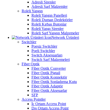
Adresli Sirenler
Adresli Sarf Malzemler
Roleli Yangın
Roleli Yangın Panelleri
Roleli Duman Dedektörler
Roleli Kırbas Butonlar
Roleli Yangı Sirenler
Roleli Sarf Yangın Malzemeler
Network Ürünleri
Switchler
Poesiz Switchler
Poeli Switchler
Switch Aksesuarları
Switch Sarf Malzemeleri
Fiber Optik
Fiber Optik Converter
Fiber Optik Pigtail
Fiber Optik Konnektör
Fiber Optik Sonladırma Kutu
Fiber Optik Adaptör
Fiber Optik Akseuarlar
SFP
Access Pointler
İç Ortam Access Point
Dış Ortam Access Point