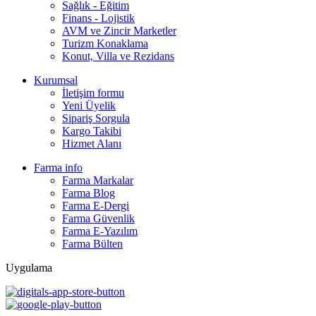
Sağlık - Eğitim
Finans - Lojistik
AVM ve Zincir Marketler
Turizm Konaklama
Konut, Villa ve Rezidans
Kurumsal
İletişim formu
Yeni Üyelik
Sipariş Sorgula
Kargo Takibi
Hizmet Alanı
Farma info
Farma Markalar
Farma Blog
Farma E-Dergi
Farma Güvenlik
Farma E-Yazılım
Farma Bülten
Uygulama