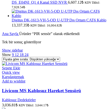
DS_E04NI_Q1 4 Kanal SSD NVR
6,607.12
₺
KDV Dâhil:
7,928.54
₺
Digitus DK-1613-VH-5-OD U-UTP Dış Ortam CAT6 Kablo
13,337.35
₺
KDV Dâhil:
16,004.82
₺
Ana Sayfa
Ürünler “PIR sensör” olarak etiketlendi
Tek bir sonuç gösteriliyor
Show sidebar
Show
9
12
18
24
Sepete Ekle
Quick view
Karşılaştırmak
Add to wishlist
Livicom MS Kablosuz Hareket Sensörü
Kablosuz Dedektörler
3,036.81
₺
KDV Dâhil:
3,644.17
₺