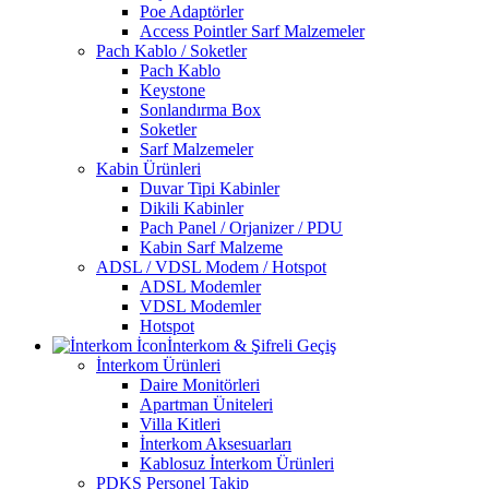
Poe Adaptörler
Access Pointler Sarf Malzemeler
Pach Kablo / Soketler
Pach Kablo
Keystone
Sonlandırma Box
Soketler
Sarf Malzemeler
Kabin Ürünleri
Duvar Tipi Kabinler
Dikili Kabinler
Pach Panel / Orjanizer / PDU
Kabin Sarf Malzeme
ADSL / VDSL Modem / Hotspot
ADSL Modemler
VDSL Modemler
Hotspot
İnterkom & Şifreli Geçiş
İnterkom Ürünleri
Daire Monitörleri
Apartman Üniteleri
Villa Kitleri
İnterkom Aksesuarları
Kablosuz İnterkom Ürünleri
PDKS Personel Takip