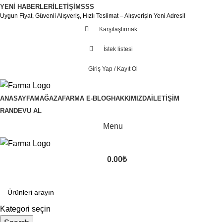
YENI HABERLER
İLETIŞIM
SSS
Uygun Fiyat, Güvenli Alışveriş, Hızlı Teslimat – Alışverişin Yeni Adresi!
Karşılaştırmak
İstek listesi
Giriş Yap / Kayıt Ol
ANASAYFA
MAĞAZA
FARMA E-BLOG
HAKKIMIZDA
İLETIŞIM
RANDEVU AL
Menu
0.00
₺
Kategoriler
Kategori seçin