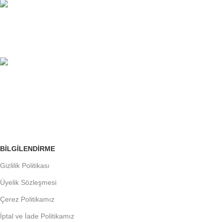
%100 GÜVENLİ
Avantajlarımızı İnceleyin.
ÜCRETSİZ İADE
Siparişleri Takip Edin
BILGILENDIRME
Gizlilik Politikası
Üyelik Sözleşmesi
Çerez Politikamız
İptal ve İade Politikamız