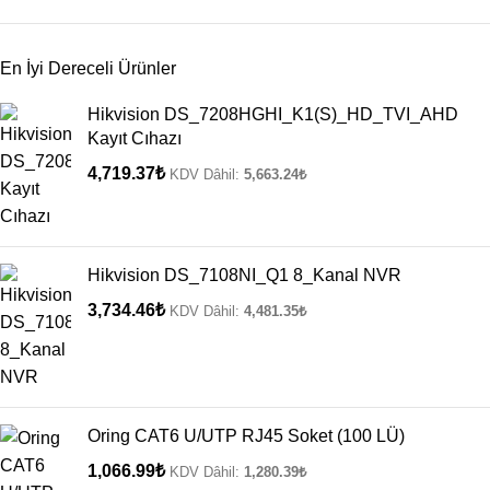
En İyi Dereceli Ürünler
Hikvision DS_7208HGHI_K1(S)_HD_TVI_AHD
Kayıt Cıhazı
4,719.37
₺
KDV Dâhil:
5,663.24
₺
Hikvision DS_7108NI_Q1 8_Kanal NVR
3,734.46
₺
KDV Dâhil:
4,481.35
₺
Oring CAT6 U/UTP RJ45 Soket (100 LÜ)
1,066.99
₺
KDV Dâhil:
1,280.39
₺