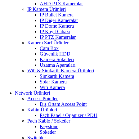
AHD PTZ Kameralar
IP Kamera Ürünleri
IP Bullet Kamera
IP Diğer Kameralar
IP Dome Kamera
IP Kayıt Cıhazı
IP PTZ Kameralar
Kamera Sarf Ürünler
Cam Box
Güvenlik HDD
Kamera Soketleri
Uzatma Aparatları
Wifi & Simkartlı Kamera Ürünleri
Simkartlı Kamera
Solar Kamera
Wifi Kamera
Network Ürünleri
Access Pointler
Dış Ortam Access Point
Kabin Ürünleri
Pach Panel / Orjanizer / PDU
Pach Kablo / Soketler
Keystone
Soketler
Switchler