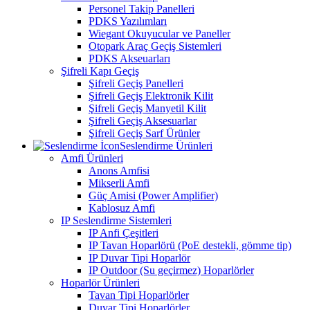
Personel Takip Panelleri
PDKS Yazılımları
Wiegant Okuyucular ve Paneller
Otopark Araç Geçiş Sistemleri
PDKS Akseuarları
Şifreli Kapı Geçiş
Şifreli Geçiş Panelleri
Şifreli Geçiş Elektronik Kilit
Şifreli Geçiş Manyetil Kilit
Şifreli Geçiş Aksesuarlar
Şifreli Geçiş Sarf Ürünler
Seslendirme Ürünleri
Amfi Ürünleri
Anons Amfisi
Mikserli Amfi
Güç Amisi (Power Amplifier)
Kablosuz Amfi
IP Seslendirme Sistemleri
IP Anfi Çeşitleri
IP Tavan Hoparlörü (PoE destekli, gömme tip)
IP Duvar Tipi Hoparlör
IP Outdoor (Su geçirmez) Hoparlörler
Hoparlör Ürünleri
Tavan Tipi Hoparlörler
Duvar Tipi Hoparlörler