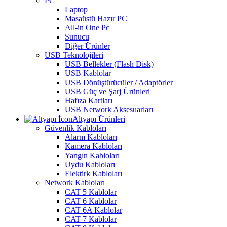
PC
Laptop
Masaüstü Hazır PC
All-in One Pc
Sunucu
Diğer Ürünler
USB Teknolojileri
USB Bellekler (Flash Disk)
USB Kablolar
USB Dönüştürücüler / Adaptörler
USB Güç ve Şarj Ürünleri
Hafıza Kartları
USB Network Aksesuarları
Altyapı Ürünleri
Güvenlik Kabloları
Alarm Kabloları
Kamera Kabloları
Yangın Kabloları
Uydu Kabloları
Elektirk Kabloları
Network Kabloları
CAT 5 Kablolar
CAT 6 Kablolar
CAT 6A Kablolar
CAT 7 Kablolar