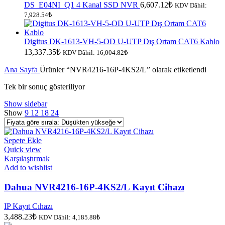
DS_E04NI_Q1 4 Kanal SSD NVR
6,607.12
₺
KDV Dâhil:
7,928.54
₺
Digitus DK-1613-VH-5-OD U-UTP Dış Ortam CAT6 Kablo
13,337.35
₺
KDV Dâhil:
16,004.82
₺
Ana Sayfa
Ürünler “NVR4216-16P-4KS2/L” olarak etiketlendi
Tek bir sonuç gösteriliyor
Show sidebar
Show
9
12
18
24
Sepete Ekle
Quick view
Karşılaştırmak
Add to wishlist
Dahua NVR4216-16P-4KS2/L Kayıt Cihazı
IP Kayıt Cıhazı
3,488.23
₺
KDV Dâhil:
4,185.88
₺