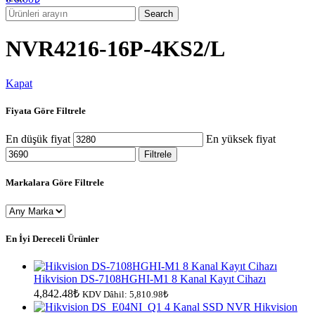
Search
NVR4216-16P-4KS2/L
Kapat
Fiyata Göre Filtrele
En düşük fiyat
En yüksek fiyat
Filtrele
Markalara Göre Filtrele
En İyi Dereceli Ürünler
Hikvision DS-7108HGHI-M1 8 Kanal Kayıt Cihazı
4,842.48
₺
KDV Dâhil:
5,810.98
₺
Hikvision