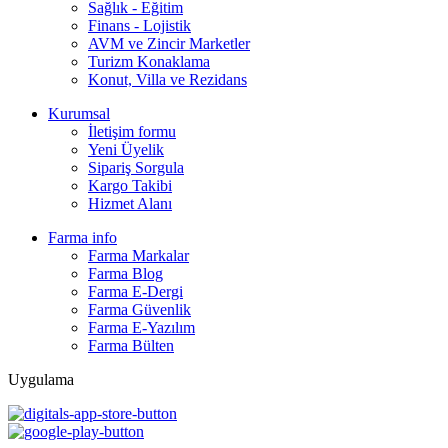
Sağlık - Eğitim
Finans - Lojistik
AVM ve Zincir Marketler
Turizm Konaklama
Konut, Villa ve Rezidans
Kurumsal
İletişim formu
Yeni Üyelik
Sipariş Sorgula
Kargo Takibi
Hizmet Alanı
Farma info
Farma Markalar
Farma Blog
Farma E-Dergi
Farma Güvenlik
Farma E-Yazılım
Farma Bülten
Uygulama