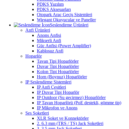
PDKS Yazılım
PDKS Akseuarları
Otopark Araç Geçiş Sistemleri
Wiegant Okuyucular ve Paneller
Seslendirme Ürünleri
Anfi Ürünleri
Anons Anfisi
Mikserli Anfi
Güç Anfisi (Power Amplifier)
Kablosuz Anfi
Hoparlör
Tavan Tipi Hoparlörler
Duvar Tipi Hoparlörler
Kolon Tipi Hoparlörler
Horn (Boynuz) Hoparlörler
IP Seslendirme Sistemleri
IP Anfi Çeşitleri
IP Duvar Tipi Hoparlör
IP Outdoor (Su geçirmez) Hoparlörler
IP Tavan Hoparlörü (PoE destekli, gömme tip)
IP Mikrofon ve Anons
Ses Soketleri
XLR Soket ve Konnektörler
2. 6.3 mm (TRS / TS) Jack Soketleri
3. 3.5 mm Jack Soketleri