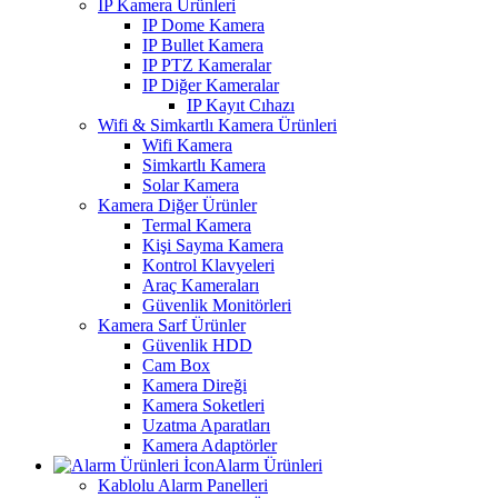
IP Kamera Ürünleri
IP Dome Kamera
IP Bullet Kamera
IP PTZ Kameralar
IP Diğer Kameralar
IP Kayıt Cıhazı
Wifi & Simkartlı Kamera Ürünleri
Wifi Kamera
Simkartlı Kamera
Solar Kamera
Kamera Diğer Ürünler
Termal Kamera
Kişi Sayma Kamera
Kontrol Klavyeleri
Araç Kameraları
Güvenlik Monitörleri
Kamera Sarf Ürünler
Güvenlik HDD
Cam Box
Kamera Direği
Kamera Soketleri
Uzatma Aparatları
Kamera Adaptörler
Alarm Ürünleri
Kablolu Alarm Panelleri