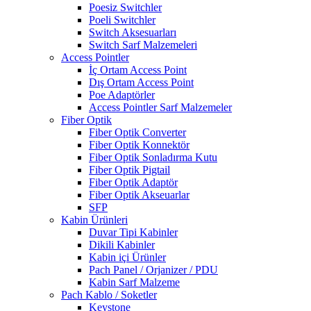
Poesiz Switchler
Poeli Switchler
Switch Aksesuarları
Switch Sarf Malzemeleri
Access Pointler
İç Ortam Access Point
Dış Ortam Access Point
Poe Adaptörler
Access Pointler Sarf Malzemeler
Fiber Optik
Fiber Optik Converter
Fiber Optik Konnektör
Fiber Optik Sonladırma Kutu
Fiber Optik Pigtail
Fiber Optik Adaptör
Fiber Optik Akseuarlar
SFP
Kabin Ürünleri
Duvar Tipi Kabinler
Dikili Kabinler
Kabin içi Ürünler
Pach Panel / Orjanizer / PDU
Kabin Sarf Malzeme
Pach Kablo / Soketler
Keystone