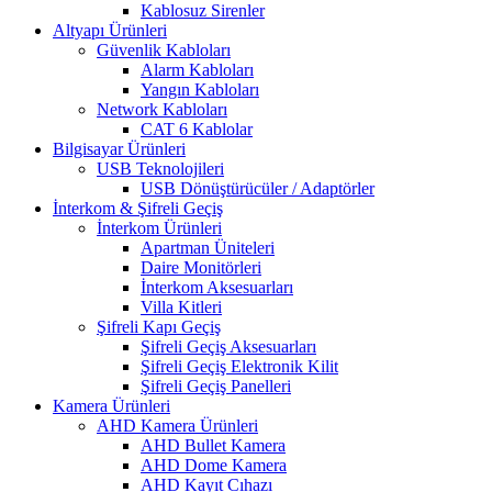
Kablosuz Sirenler
Altyapı Ürünleri
Güvenlik Kabloları
Alarm Kabloları
Yangın Kabloları
Network Kabloları
CAT 6 Kablolar
Bilgisayar Ürünleri
USB Teknolojileri
USB Dönüştürücüler / Adaptörler
İnterkom & Şifreli Geçiş
İnterkom Ürünleri
Apartman Üniteleri
Daire Monitörleri
İnterkom Aksesuarları
Villa Kitleri
Şifreli Kapı Geçiş
Şifreli Geçiş Aksesuarları
Şifreli Geçiş Elektronik Kilit
Şifreli Geçiş Panelleri
Kamera Ürünleri
AHD Kamera Ürünleri
AHD Bullet Kamera
AHD Dome Kamera
AHD Kayıt Cıhazı