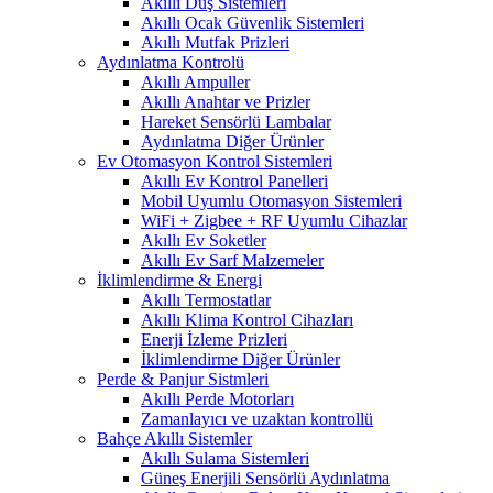
Akıllı Duş Sistemleri
Akıllı Ocak Güvenlik Sistemleri
Akıllı Mutfak Prizleri
Aydınlatma Kontrolü
Akıllı Ampuller
Akıllı Anahtar ve Prizler
Hareket Sensörlü Lambalar
Aydınlatma Diğer Ürünler
Ev Otomasyon Kontrol Sistemleri
Akıllı Ev Kontrol Panelleri
Mobil Uyumlu Otomasyon Sistemleri
WiFi + Zigbee + RF Uyumlu Cihazlar
Akıllı Ev Soketler
Akıllı Ev Sarf Malzemeler
İklimlendirme & Energi
Akıllı Termostatlar
Akıllı Klima Kontrol Cihazları
Enerji İzleme Prizleri
İklimlendirme Diğer Ürünler
Perde & Panjur Sistmleri
Akıllı Perde Motorları
Zamanlayıcı ve uzaktan kontrollü
Bahçe Akıllı Sistemler
Akıllı Sulama Sistemleri
Güneş Enerjili Sensörlü Aydınlatma