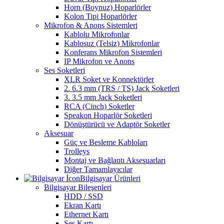
Horn (Boynuz) Hoparlörler
Kolon Tipi Hoparlörler
Mikrofon & Anons Sistemleri
Kablolu Mikrofonlar
Kablosuz (Telsiz) Mikrofonlar
Konferans Mikrofon Sistemleri
IP Mikrofon ve Anons
Ses Soketleri
XLR Soket ve Konnektörler
2. 6.3 mm (TRS / TS) Jack Soketleri
3. 3.5 mm Jack Soketleri
RCA (Cinch) Soketler
Speakon Hoparlör Soketleri
Dönüştürücü ve Adaptör Soketler
Aksesuar
Güç ve Besleme Kabloları
Trolleys
Montaj ve Bağlantı Aksesuarları
Diğer Tamamlayıcılar
Bilgisayar Ürünleri
Bilgisayar Bileşenleri
HDD / SSD
Ekran Kartı
Ethernet Kartı
Ses Kartı