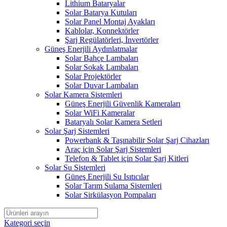
Lithium Bataryalar
Solar Batarya Kutuları
Solar Panel Montaj Ayakları
Kablolar, Konnektörler
Şarj Regülatörleri, İnvertörler
Güneş Enerjili Aydınlatmalar
Solar Bahçe Lambaları
Solar Sokak Lambaları
Solar Projektörler
Solar Duvar Lambaları
Solar Kamera Sistemleri
Güneş Enerjili Güvenlik Kameraları
Solar WiFi Kameralar
Bataryalı Solar Kamera Setleri
Solar Şarj Sistemleri
Powerbank & Taşınabilir Solar Şarj Cihazları
Araç için Solar Şarj Sistemleri
Telefon & Tablet için Solar Şarj Kitleri
Solar Su Sistemleri
Güneş Enerjili Su Isıtıcılar
Solar Tarım Sulama Sistemleri
Solar Sirkülasyon Pompaları
Kategori seçin