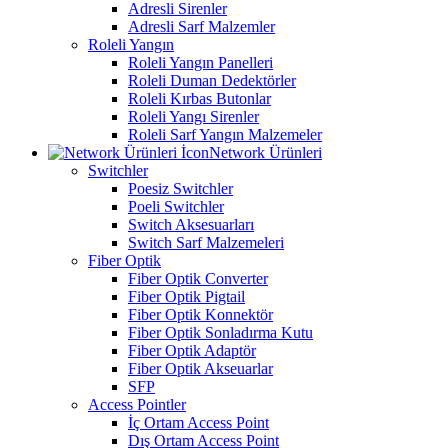
Adresli Sirenler
Adresli Sarf Malzemler
Roleli Yangın
Roleli Yangın Panelleri
Roleli Duman Dedektörler
Roleli Kırbas Butonlar
Roleli Yangı Sirenler
Roleli Sarf Yangın Malzemeler
Network Ürünleri
Switchler
Poesiz Switchler
Poeli Switchler
Switch Aksesuarları
Switch Sarf Malzemeleri
Fiber Optik
Fiber Optik Converter
Fiber Optik Pigtail
Fiber Optik Konnektör
Fiber Optik Sonladırma Kutu
Fiber Optik Adaptör
Fiber Optik Akseuarlar
SFP
Access Pointler
İç Ortam Access Point
Dış Ortam Access Point