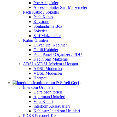
Poe Adaptörler
Access Pointler Sarf Malzemeler
Pach Kablo / Soketler
Pach Kablo
Keystone
Sonlandırma Box
Soketler
Sarf Malzemeler
Kabin Ürünleri
Duvar Tipi Kabinler
Dikili Kabinler
Pach Panel / Orjanizer / PDU
Kabin Sarf Malzeme
ADSL / VDSL Modem / Hotspot
ADSL Modemler
VDSL Modemler
Hotspot
İnterkom & Şifreli Geçiş
İnterkom Ürünleri
Daire Monitörleri
Apartman Üniteleri
Villa Kitleri
İnterkom Aksesuarları
Kablosuz İnterkom Ürünleri
PDKS Personel Takip