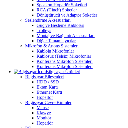
Speakon Hoparlör Soketleri
RCA (Cinch) Soketler
Dönüştürücü ve Adaptör Soketler
Seslendirme Aksesuarları
Güç ve Besleme Kabloları
Trolleys
Montaj ve Bağlantı Aksesuarları
Diğer Tamamlayıcılar
Mikrofon & Anons Sistemleri
Kablolu Mikrofonlar
Kablosuz (Telsiz) Mikrofonlar
Konferans Mikrofon Sistemleri
Konferans Mikrofon Sistemleri
Bilgisayar Ürünleri
Bilgisayar Bileşenleri
HDD / SSD
Ekran Kartı
Ethernet Kartı
Hoparlör
Bilgisayar Çevre Birimler
Mause
Klawye
Monitör
Hoparlör