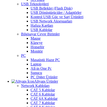
USB Teknolojileri
USB Bellekler (Flash Disk)
USB Dönüştürücüler / Adaptörler
Kontrol USB Güç ve Şarj Ürünleri
USB Network Aksesuarları
Hafıza Kartları
USB Kablolar
Bilgisayar Çevre Birimler
Mause
Klawye
Hoparlör
Monitör
PC
Masaüstü Hazır PC
Laptop
All-in One Pc
Sunucu
PC Diğer Ürünler
Altyapı Ürünler
Network Kabloları
CAT 5 Kablolar
CAT 6 Kablolar
CAT 6A Kablolar
CAT 7 Kablolar