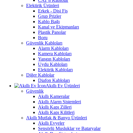
CAT 8 Kablolar
Elektirik Ürünleri
Erkek - Dişi Fiş
Grup Prizler
Kablo Bağı
Kanal ve Ekipmanları
Plastik Panolar
Boru
Güvenlik Kabloları
Alarm Kabloları
Kamera Kabloları
Yangın Kabloları
Uydu Kabloları
Elektirik Kabloları
Diğer Kablolar
Diafon Kabloları
Akıllı Ev Ürünleri
Güvenlik
Akıllı Kameralar
Akıllı Alarm Sistemleri
Akıllı Kapı Zilleri
Akıllı Kapı Kilitleri
Akıllı Mutfak & Banyo Ürünleri
Akıllı Evyeler
Sensörlü Musluklar ve Bataryalar