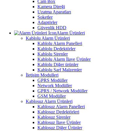
Cam Box
Kamera Direği
Uzatma Aparatları
Soketler
Adaptörler
Güvenlik HDD
Alarm Ürünleri
Kablolu Alarm Ürünleri
Kablolu Alarm Panelleri
Kablolu Dedektörler
Kablolu Sirenler
Kablolu Alarm İlave Ürünler
Kablolu Diğer ürünler
Kablolu Sarf Malzemler
İletişim Modulleri
GPRS Modüller
Network Modüller
GPRS / Network Modüller
GSM Modüller
Kablosuz Alarm Ürünleri
Kablosuz Alarm Panelleri
Kablosuz Dedektörleri
Kablosuz Sirenler
Kablosuz İlave Ürünler
Kablosuz Diğer Ürünler