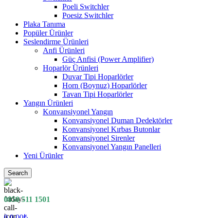
Poeli Switchler
Poesiz Switchler
Plaka Tanıma
Popüler Ürünler
Seslendirme Ürünleri
Anfi Ürünleri
Güç Anfisi (Power Amplifier)
Hoparlör Ürünleri
Duvar Tipi Hoparlörler
Horn (Boynuz) Hoparlörler
Tavan Tipi Hoparlörler
Yangın Ürünleri
Konvansiyonel Yangın
Konvansiyonel Duman Dedektörler
Konvansiyonel Kırbas Butonlar
Konvansiyonel Sirenler
Konvansiyonel Yangın Panelleri
Yeni Ürünler
Search
0850 511 1501
0
0.00
₺