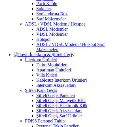
Pach Kablo
Soketler
Sonlandırma Box
Sarf Malzemeler
ADSL / VDSL Modem / Hotspot
ADSL Modemler
VDSL Modemler
Hotspot
ADSL / VDSL Modem / Hotspot Sarf
Malzemeleri
İnterkom & Şifreli Geçiş
İnterkom Ürünleri
Daire Monitörleri
Apartman Üniteleri
Villa Kitleri
Kablosuz İnterkom Ürünleri
İnterkom Aksesuarları
Şifreli Kapı Geçiş
Şifreli Geçiş Panelleri
Şifreli Geçiş Manyetik Kilit
Şifreli Geçiş Elektronik Kilit
Şifreli Geçiş Aksesuarları
Şifreli Geçiş Sarf Ürünler
PDKS Personel Takip
Personel Takip Panelleri