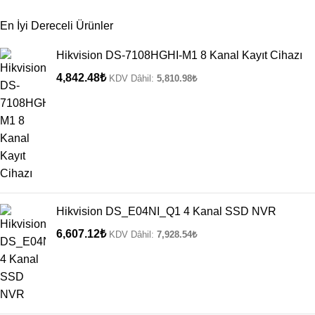
En İyi Dereceli Ürünler
Hikvision DS-7108HGHI-M1 8 Kanal Kayıt Cihazı
4,842.48
₺
KDV Dâhil:
5,810.98
₺
Hikvision DS_E04NI_Q1 4 Kanal SSD NVR
6,607.12
₺
KDV Dâhil:
7,928.54
₺