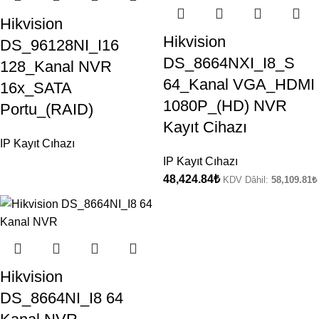
Hikvision
Hikvision
DS_96128NI_I16
DS_8664NXI_I8_S
128_Kanal NVR
64_Kanal VGA_HDMI
16x_SATA
1080P_(HD) NVR
Portu_(RAID)
Kayıt Cihazı
IP Kayıt Cıhazı
IP Kayıt Cıhazı
48,424.84
₺
KDV Dâhil:
58,109.81
₺
Hikvision
DS_8664NI_I8 64