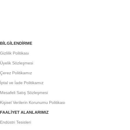
ÜCRETSİZ İADE
Siparişleri Takip Edin
BILGILENDIRME
Gizlilik Politikası
Üyelik Sözleşmesi
Çerez Politikamız
İptal ve İade Politikamız
Mesafeli Satış Sözleşmesi
Kişisel Verilerin Korunumu Politikası
FAALIYET ALANLARIMIZ
Endüstri Tesisleri