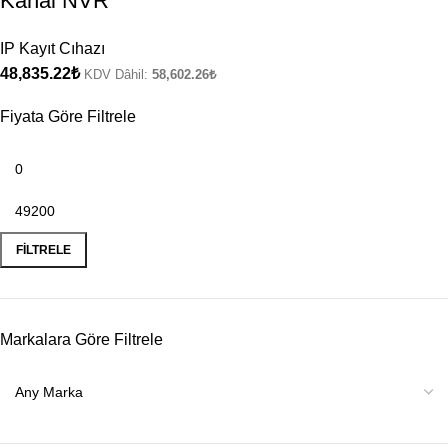
Kanal NVR
IP Kayıt Cıhazı
48,835.22
₺
KDV Dâhil:
58,602.26
₺
Fiyata Göre Filtrele
FILTRELE
Markalara Göre Filtrele