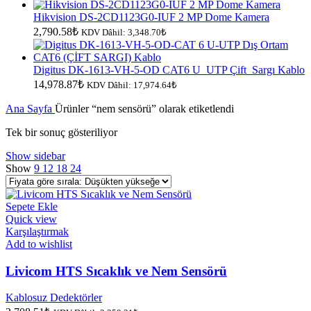
Hikvision DS-2CD1123G0-IUF 2 MP Dome Kamera
2,790.58
₺
KDV Dâhil:
3,348.70
₺
Digitus DK-1613-VH-5-OD CAT6 U_UTP Çift_Sargı Kablo
14,978.87
₺
KDV Dâhil:
17,974.64
₺
Ana Sayfa
Ürünler “nem sensörü” olarak etiketlendi
Tek bir sonuç gösteriliyor
Show sidebar
Show
9
12
18
24
Sepete Ekle
Quick view
Karşılaştırmak
Add to wishlist
Livicom HTS Sıcaklık ve Nem Sensörü
Kablosuz Dedektörler