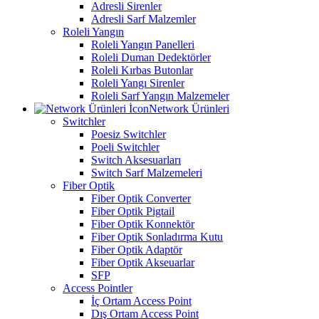
Adresli Sirenler
Adresli Sarf Malzemler
Roleli Yangın
Roleli Yangın Panelleri
Roleli Duman Dedektörler
Roleli Kırbas Butonlar
Roleli Yangı Sirenler
Roleli Sarf Yangın Malzemeler
Network Ürünleri
Switchler
Poesiz Switchler
Poeli Switchler
Switch Aksesuarları
Switch Sarf Malzemeleri
Fiber Optik
Fiber Optik Converter
Fiber Optik Pigtail
Fiber Optik Konnektör
Fiber Optik Sonladırma Kutu
Fiber Optik Adaptör
Fiber Optik Akseuarlar
SFP
Access Pointler
İç Ortam Access Point
Dış Ortam Access Point