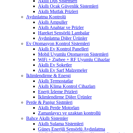
Akıllı Duş Sistemleri
Akıllı Ocak Güvenlik Sistemleri
Akıllı Mutfak Prizleri
Aydınlatma Kontrolü
Akıllı Ampuller
Akıllı Anahtar ve Prizler
Hareket Sensörlü Lambalar
Aydınlatma Diğer Ürünler
Ev Otomasyon Kontrol Sistemleri
Akıllı Ev Kontrol Panelleri
Mobil Uyumlu Otomasyon Sistemleri
WiFi + Zigbee + RF Uyumlu Cihazlar
Akıllı Ev Soketler
Akıllı Ev Sarf Malzemeler
İklimlendirme & Energi
Akıllı Termostatlar
Akıllı Klima Kontrol Cihazları
Enerji İzleme Prizleri
İklimlendirme Diğer Ürünler
Perde & Panjur Sistmleri
Akıllı Perde Motorları
Zamanlayıcı ve uzaktan kontrollü
Bahçe Akıllı Sistemler
Akıllı Sulama Sistemleri
Güneş Enerjili Sensörlü Aydınlatma