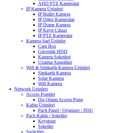
AHD PTZ Kameralar
IP Kamera Ürünleri
IP Bullet Kamera
IP Diğer Kameralar
IP Dome Kamera
IP Kayıt Cıhazı
IP PTZ Kameralar
Kamera Sarf Ürünler
Cam Box
Güvenlik HDD
Kamera Soketleri
Uzatma Aparatları
Wifi & Simkartlı Kamera Ürünleri
Simkartlı Kamera
Solar Kamera
Wifi Kamera
Network Ürünleri
Access Pointler
Dış Ortam Access Point
Kabin Ürünleri
Pach Panel / Orjanizer / PDU
Pach Kablo / Soketler
Keystone
Soketler
Switchler