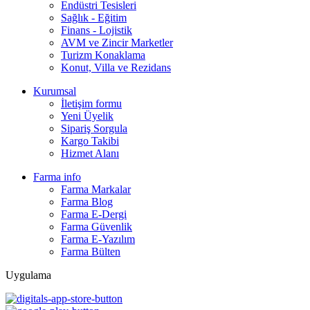
Endüstri Tesisleri
Sağlık - Eğitim
Finans - Lojistik
AVM ve Zincir Marketler
Turizm Konaklama
Konut, Villa ve Rezidans
Kurumsal
İletişim formu
Yeni Üyelik
Sipariş Sorgula
Kargo Takibi
Hizmet Alanı
Farma info
Farma Markalar
Farma Blog
Farma E-Dergi
Farma Güvenlik
Farma E-Yazılım
Farma Bülten
Uygulama