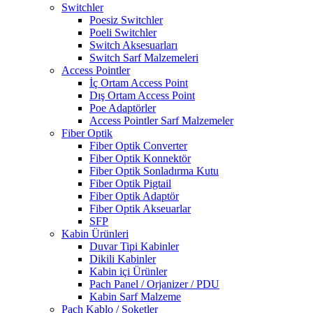
Switchler
Poesiz Switchler
Poeli Switchler
Switch Aksesuarları
Switch Sarf Malzemeleri
Access Pointler
İç Ortam Access Point
Dış Ortam Access Point
Poe Adaptörler
Access Pointler Sarf Malzemeler
Fiber Optik
Fiber Optik Converter
Fiber Optik Konnektör
Fiber Optik Sonladırma Kutu
Fiber Optik Pigtail
Fiber Optik Adaptör
Fiber Optik Akseuarlar
SFP
Kabin Ürünleri
Duvar Tipi Kabinler
Dikili Kabinler
Kabin içi Ürünler
Pach Panel / Orjanizer / PDU
Kabin Sarf Malzeme
Pach Kablo / Soketler