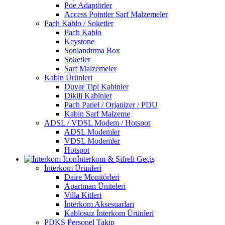
Poe Adaptörler
Access Pointler Sarf Malzemeler
Pach Kablo / Soketler
Pach Kablo
Keystone
Sonlandırma Box
Soketler
Sarf Malzemeler
Kabin Ürünleri
Duvar Tipi Kabinler
Dikili Kabinler
Pach Panel / Orjanizer / PDU
Kabin Sarf Malzeme
ADSL / VDSL Modem / Hotspot
ADSL Modemler
VDSL Modemler
Hotspot
İnterkom & Şifreli Geçiş
İnterkom Ürünleri
Daire Monitörleri
Apartman Üniteleri
Villa Kitleri
İnterkom Aksesuarları
Kablosuz İnterkom Ürünleri
PDKS Personel Takip