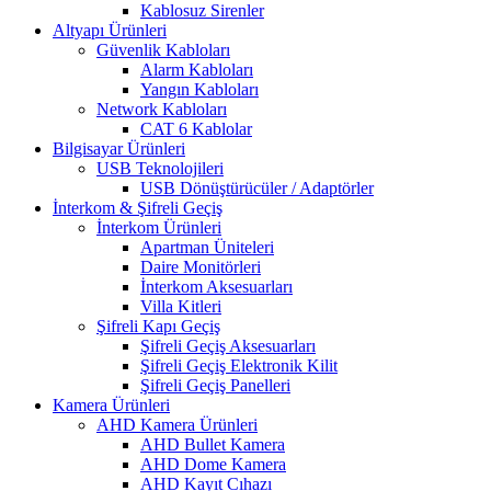
Kablosuz Sirenler
Altyapı Ürünleri
Güvenlik Kabloları
Alarm Kabloları
Yangın Kabloları
Network Kabloları
CAT 6 Kablolar
Bilgisayar Ürünleri
USB Teknolojileri
USB Dönüştürücüler / Adaptörler
İnterkom & Şifreli Geçiş
İnterkom Ürünleri
Apartman Üniteleri
Daire Monitörleri
İnterkom Aksesuarları
Villa Kitleri
Şifreli Kapı Geçiş
Şifreli Geçiş Aksesuarları
Şifreli Geçiş Elektronik Kilit
Şifreli Geçiş Panelleri
Kamera Ürünleri
AHD Kamera Ürünleri
AHD Bullet Kamera
AHD Dome Kamera
AHD Kayıt Cıhazı