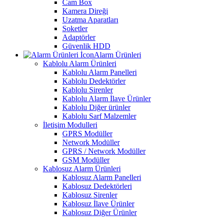
Cam Box
Kamera Direği
Uzatma Aparatları
Soketler
Adaptörler
Güvenlik HDD
Alarm Ürünleri
Kablolu Alarm Ürünleri
Kablolu Alarm Panelleri
Kablolu Dedektörler
Kablolu Sirenler
Kablolu Alarm İlave Ürünler
Kablolu Diğer ürünler
Kablolu Sarf Malzemler
İletişim Modulleri
GPRS Modüller
Network Modüller
GPRS / Network Modüller
GSM Modüller
Kablosuz Alarm Ürünleri
Kablosuz Alarm Panelleri
Kablosuz Dedektörleri
Kablosuz Sirenler
Kablosuz İlave Ürünler
Kablosuz Diğer Ürünler