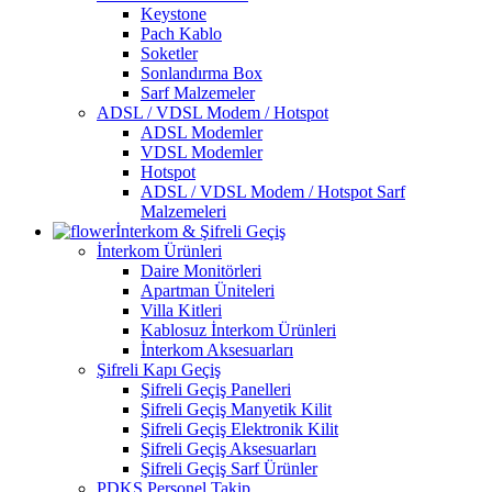
Keystone
Pach Kablo
Soketler
Sonlandırma Box
Sarf Malzemeler
ADSL / VDSL Modem / Hotspot
ADSL Modemler
VDSL Modemler
Hotspot
ADSL / VDSL Modem / Hotspot Sarf
Malzemeleri
İnterkom & Şifreli Geçiş
İnterkom Ürünleri
Daire Monitörleri
Apartman Üniteleri
Villa Kitleri
Kablosuz İnterkom Ürünleri
İnterkom Aksesuarları
Şifreli Kapı Geçiş
Şifreli Geçiş Panelleri
Şifreli Geçiş Manyetik Kilit
Şifreli Geçiş Elektronik Kilit
Şifreli Geçiş Aksesuarları
Şifreli Geçiş Sarf Ürünler
PDKS Personel Takip