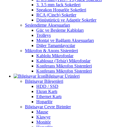
3. 3.5 mm Jack Soketleri
Speakon Hoparlör Soketleri
RCA (Cinch) Soketler
Dönüştürücü ve Adaptör Soketler
Seslendirme Aksesuarları
Güç ve Besleme Kabloları
Trolleys
Montaj ve Bağlantı Aksesuarları
Diğer Tamamlayıcılar
Mikrofon & Anons Sistemleri
Kablolu Mikrofonlar
Kablosuz (Telsiz) Mikrofonlar
Konferans Mikrofon Sistemleri
Konferans Mikrofon Sistemleri
Bilgisayar Ürünleri
Bilgisayar Bileşenleri
HDD / SSD
Ekran Kartı
Ethernet Kartı
Hoparlör
Bilgisayar Çevre Birimler
Mause
Klawye
Monitör