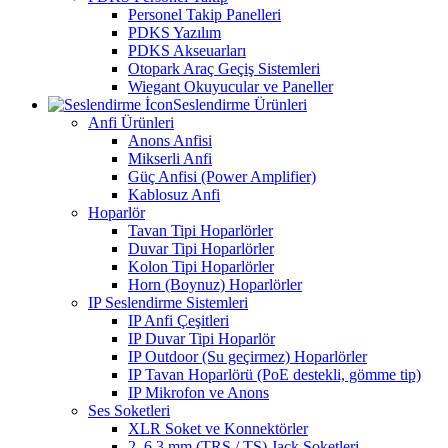
Personel Takip Panelleri
PDKS Yazılım
PDKS Akseuarları
Otopark Araç Geçiş Sistemleri
Wiegant Okuyucular ve Paneller
Seslendirme Ürünleri
Anfi Ürünleri
Anons Anfisi
Mikserli Anfi
Güç Anfisi (Power Amplifier)
Kablosuz Anfi
Hoparlör
Tavan Tipi Hoparlörler
Duvar Tipi Hoparlörler
Kolon Tipi Hoparlörler
Horn (Boynuz) Hoparlörler
IP Seslendirme Sistemleri
IP Anfi Çeşitleri
IP Duvar Tipi Hoparlör
IP Outdoor (Su geçirmez) Hoparlörler
IP Tavan Hoparlörü (PoE destekli, gömme tip)
IP Mikrofon ve Anons
Ses Soketleri
XLR Soket ve Konnektörler
2. 6.3 mm (TRS / TS) Jack Soketleri