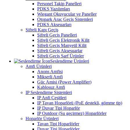
Personel Takip Panelleri
PDKS Yazılımları
Wiegant Okuyucular ve Paneller
Otopark Araç Geçiş Sistemleri
PDKS Akseuarları
Şifreli Kapı Geçiş
Şifreli Geçiş Panelleri
Şifreli Geçiş Elektronik Kilit
Şifreli Geçiş Manyetil Kilit
Şifreli Geçiş Aksesuarlar
Şifreli Geçiş Sarf Ürünler
Seslendirme Ürünleri
Amfi Ürünleri
Anons Amfisi
Mikserli Amfi
Güç Amisi (Power Amplifier)
Kablosuz Amfi
IP Seslendirme Sistemleri
IP Anfi Çeşitleri
IP Tavan Hoparlörü (PoE destekli, gömme tip)
IP Duvar Tipi Hoparlör
IP Outdoor (Su geçirmez) Hoparlörler
Hoparlör Ürünleri
Tavan Tipi Hoparlörler
Duvar Tipi Hoparlörler