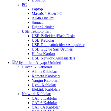
Hoparlör
PC
Laptop
Masaüstü Hazır PC
All-in One Pc
Sunucu
Diğer Ürünler
USB Teknolojileri
USB Bellekler (Flash Disk)
USB Kablolar
USB Dönüştürücüler / Adaptörler
USB Güç ve Şarj Ürünleri
Hafıza Kartları
USB Network Aksesuarları
Altyapı Ürünleri
Güvenlik Kabloları
Alarm Kabloları
Kamera Kabloları
Yangın Kabloları
Uydu Kabloları
Elektirk Kabloları
Network Kabloları
CAT 5 Kablolar
CAT 6 Kablolar
CAT 6A Kablolar