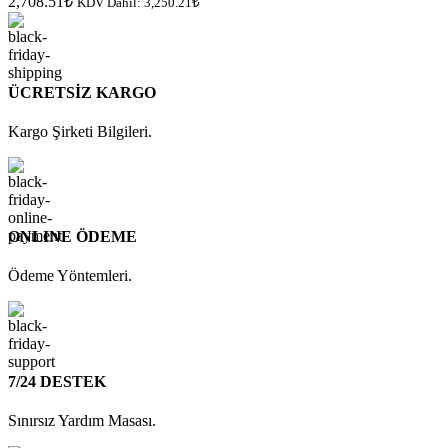
2,708.51
₺
KDV Dâhil:
3,250.21
₺
ÜCRETSİZ KARGO
Kargo Şirketi Bilgileri.
ONLINE ÖDEME
Ödeme Yöntemleri.
7/24 DESTEK
Sınırsız Yardım Masası.