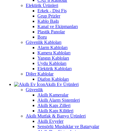
CAT 8 Kablolar
Elektirik Ürünleri
Erkek - Dişi Fiş
Grup Prizler
Kablo Bağı
Kanal ve Ekipmanları
Plastik Panolar
Boru
Güvenlik Kabloları
Alarm Kabloları
Kamera Kabloları
Yangın Kabloları
Uydu Kabloları
Elektirik Kabloları
Diğer Kablolar
Diafon Kabloları
Akıllı Ev Ürünleri
Güvenlik
Akıllı Kameralar
Akıllı Alarm Sistemleri
Akıllı Kapı Zilleri
Akıllı Kapı Kilitleri
Akıllı Mutfak & Banyo Ürünleri
Akıllı Evyeler
Sensörlü Musluklar ve Bataryalar