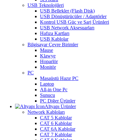
USB Teknolojileri
USB Bellekler (Flash Disk)
USB Dönüştürücüler / Adaptörler
Kontrol USB Güç ve Şarj Ürünleri
USB Network Aksesuarları
Hafıza Kartları
USB Kablolar
Bilgisayar Çevre Birimler
Mause
Klawye
Hoparlör
Monitör
PC
Masaüstü Hazır PC
Laptop
All-in One Pc
Sunucu
PC Diğer Ürünler
Altyapı Ürünler
Network Kabloları
CAT 5 Kablolar
CAT 6 Kablolar
CAT 6A Kablolar
CAT 7 Kablolar