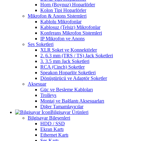
Horn (Boynuz) Hoparlörler
Kolon Tipi Hoparlörler
Mikrofon & Anons Sistemleri
Kablolu Mikrofonlar
Kablosuz (Telsiz) Mikrofonlar
Konferans Mikrofon Sistemleri
IP Mikrofon ve Anons
Ses Soketleri
XLR Soket ve Konnektörler
2. 6.3 mm (TRS / TS) Jack Soketleri
3. 3.5 mm Jack Soketleri
RCA (Cinch) Soketler
Speakon Hoparlör Soketleri
Dönüştürücü ve Adaptör Soketler
Aksesuar
Güç ve Besleme Kabloları
Trolleys
Montaj ve Bağlantı Aksesuarları
Diğer Tamamlayıcılar
Bilgisayar Ürünleri
Bilgisayar Bileşenleri
HDD / SSD
Ekran Kartı
Ethernet Kartı
Ses Kartı