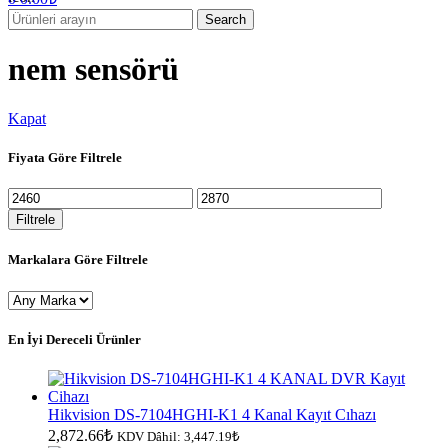
Search
nem sensörü
Kapat
Fiyata Göre Filtrele
En
En
düşük
yüksek
Filtrele
fiyat
fiyat
Markalara Göre Filtrele
En İyi Dereceli Ürünler
Hikvision DS-7104HGHI-K1 4 Kanal Kayıt Cıhazı
2,872.66
₺
KDV Dâhil:
3,447.19
₺