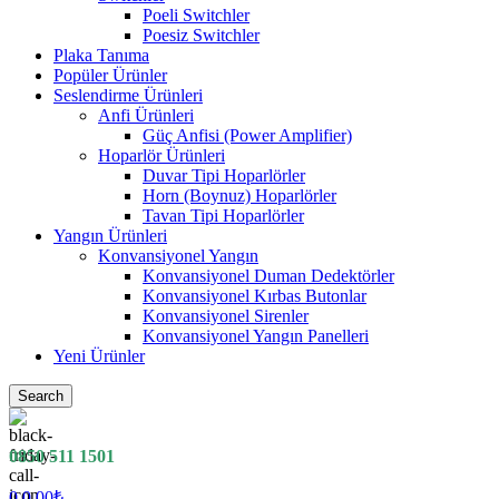
Poeli Switchler
Poesiz Switchler
Plaka Tanıma
Popüler Ürünler
Seslendirme Ürünleri
Anfi Ürünleri
Güç Anfisi (Power Amplifier)
Hoparlör Ürünleri
Duvar Tipi Hoparlörler
Horn (Boynuz) Hoparlörler
Tavan Tipi Hoparlörler
Yangın Ürünleri
Konvansiyonel Yangın
Konvansiyonel Duman Dedektörler
Konvansiyonel Kırbas Butonlar
Konvansiyonel Sirenler
Konvansiyonel Yangın Panelleri
Yeni Ürünler
Search
0850 511 1501
0
0.00
₺