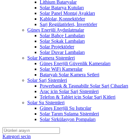
Lithium Bataryalar
Solar Batarya Kutuları
Solar Panel Montaj Ayakları
Kablolar, Konnektörler
Şarj Regülatörleri, İnvertörler
Güneş Enerjili Aydınlatmalar
Solar Bahçe Lambaları
Solar Sokak Lambaları
Solar Projektörler
Solar Duvar Lambaları
Solar Kamera Sistemleri
Güneş Enerjili Güvenlik Kameraları
Solar WiFi Kameralar
Bataryalı Solar Kamera Setleri
Solar Şarj Sistemleri
Powerbank & Taşınabilir Solar Şarj Cihazları
Araç için Solar Şarj Sistemleri
Telefon & Tablet için Solar Şarj Kitleri
Solar Su Sistemleri
Güneş Enerjili Su Isıtıcılar
Solar Tarım Sulama Sistemleri
Solar Sirkülasyon Pompaları
Kategori seçin