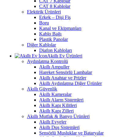
CAT 7 Kablolar
CAT 8 Kablolar
Elektirik Ürünleri
Erkek – Dişi Fiş
Boru
Kanal ve Ekipmanları
Kablo Bağı
Plastik Panolar
Diğer Kablolar
Diafon Kabloları
Akıllı Ev Ürünleri
Aydınlatma Kontrolü
Akıllı Ampuller
Hareket Sensörlü Lambalar
Akıllı Anahtar ve Prizler
Akıllı Aydınlatma Diğer Ürünler
Akıllı Güvenlik
Akıllı Kameralar
Akıllı Alarm Sistemleri
Akıllı Kapı Kilitleri
Akıllı Kapı Zilleri
Akıllı Mutfak & Banyo Ürünleri
Akıllı Evyeler
Akıllı Duş Sistemleri
Sensörlü Musluklar ve Bataryalar