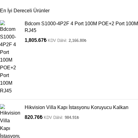
En İyi Dereceli Ürünler
Bdcom S1000-4P2F 4 Port 100M POE+2 Port 100M
RJ45
1,805.67
₺
KDV Dâhil:
2,166.80
₺
Hikvision Villa Kapı İstasyonu Koruyucu Kalkan
820.76
₺
KDV Dâhil:
984.91
₺