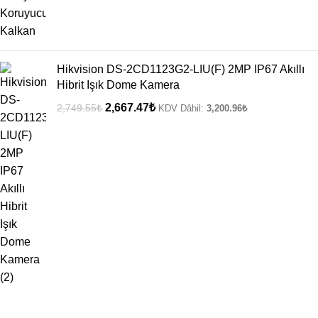
Hikvision DS-2CD1123G2-LIU(F) 2MP IP67 Akıllı
Hibrit Işık Dome Kamera
2,667.47
₺
2,749.55
₺
KDV Dâhil:
3,200.96
₺