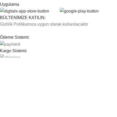
Uygulama
BÜLTENİMİZE KATILIN:
Gizlilik Politikamıza uygun olarak kullanılacaktır
Ödeme Sistemi:
Kargo Sistemi:
Sosyal Bağlantılarımız:
© 2026
Farma E Ticaret
. All rights reserved
Mağaza
Filters
0
Wishlist
0
Cart