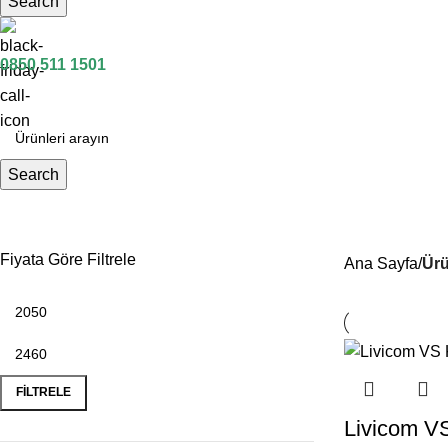
Search
0850 511 1501
Search
Livicom VS
Fiyata Göre Filtrele
Ana Sayfa
Ürü
FILTRELE
Livicom V