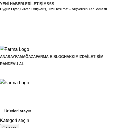
YENI HABERLER
İLETIŞIM
SSS
Uygun Fiyat, Güvenli Alışveriş, Hızlı Teslimat – Alışverişin Yeni Adresi!
ANASAYFA
MAĞAZA
FARMA E-BLOG
HAKKIMIZDA
İLETIŞIM
RANDEVU AL
Kategoriler
Kategori seçin