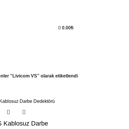
0
0.00
₺
nler “Livicom VS” olarak etiketlendi
S Kablosuz Darbe