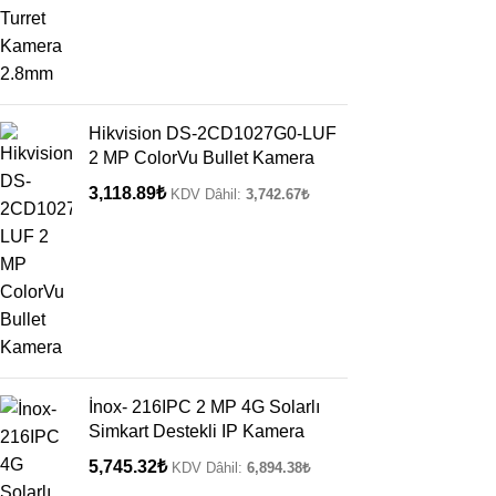
Hikvision DS-2CD1027G0-LUF
2 MP ColorVu Bullet Kamera
3,118.89
₺
KDV Dâhil:
3,742.67
₺
İnox- 216IPC 2 MP 4G Solarlı
Simkart Destekli IP Kamera
5,745.32
₺
KDV Dâhil:
6,894.38
₺