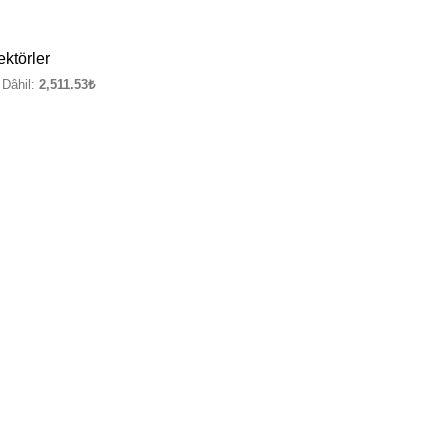
ktörler
Dâhil:
2,511.53
₺