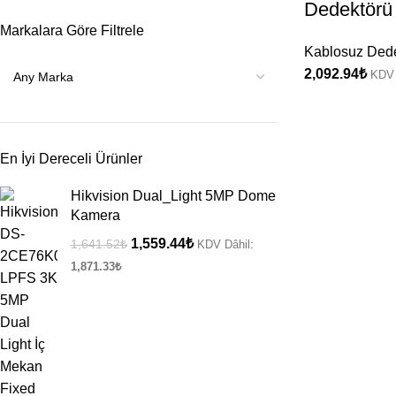
Dedektörü
Markalara Göre Filtrele
Kablosuz Dede
2,092.94
₺
KDV 
En İyi Dereceli Ürünler
Hikvision Dual_Light 5MP Dome
Kamera
1,559.44
₺
1,641.52
₺
KDV Dâhil:
1,871.33
₺