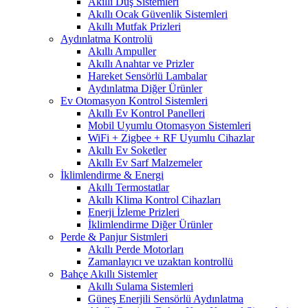
Akıllı Duş Sistemleri
Akıllı Ocak Güvenlik Sistemleri
Akıllı Mutfak Prizleri
Aydınlatma Kontrolü
Akıllı Ampuller
Akıllı Anahtar ve Prizler
Hareket Sensörlü Lambalar
Aydınlatma Diğer Ürünler
Ev Otomasyon Kontrol Sistemleri
Akıllı Ev Kontrol Panelleri
Mobil Uyumlu Otomasyon Sistemleri
WiFi + Zigbee + RF Uyumlu Cihazlar
Akıllı Ev Soketler
Akıllı Ev Sarf Malzemeler
İklimlendirme & Energi
Akıllı Termostatlar
Akıllı Klima Kontrol Cihazları
Enerji İzleme Prizleri
İklimlendirme Diğer Ürünler
Perde & Panjur Sistmleri
Akıllı Perde Motorları
Zamanlayıcı ve uzaktan kontrollü
Bahçe Akıllı Sistemler
Akıllı Sulama Sistemleri
Güneş Enerjili Sensörlü Aydınlatma