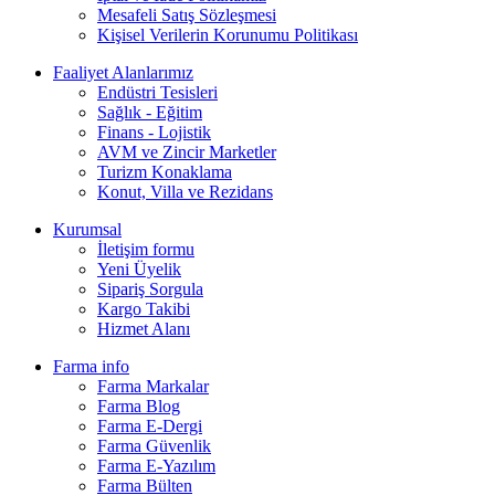
Mesafeli Satış Sözleşmesi
Kişisel Verilerin Korunumu Politikası
Faaliyet Alanlarımız
Endüstri Tesisleri
Sağlık - Eğitim
Finans - Lojistik
AVM ve Zincir Marketler
Turizm Konaklama
Konut, Villa ve Rezidans
Kurumsal
İletişim formu
Yeni Üyelik
Sipariş Sorgula
Kargo Takibi
Hizmet Alanı
Farma info
Farma Markalar
Farma Blog
Farma E-Dergi
Farma Güvenlik
Farma E-Yazılım
Farma Bülten