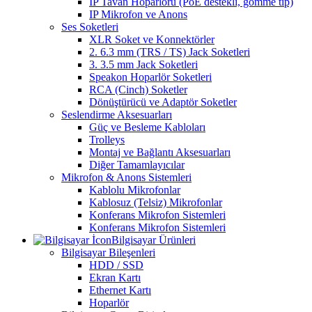
IP Tavan Hoparlörü (PoE destekli, gömme tip)
IP Mikrofon ve Anons
Ses Soketleri
XLR Soket ve Konnektörler
2. 6.3 mm (TRS / TS) Jack Soketleri
3. 3.5 mm Jack Soketleri
Speakon Hoparlör Soketleri
RCA (Cinch) Soketler
Dönüştürücü ve Adaptör Soketler
Seslendirme Aksesuarları
Güç ve Besleme Kabloları
Trolleys
Montaj ve Bağlantı Aksesuarları
Diğer Tamamlayıcılar
Mikrofon & Anons Sistemleri
Kablolu Mikrofonlar
Kablosuz (Telsiz) Mikrofonlar
Konferans Mikrofon Sistemleri
Konferans Mikrofon Sistemleri
Bilgisayar Ürünleri
Bilgisayar Bileşenleri
HDD / SSD
Ekran Kartı
Ethernet Kartı
Hoparlör