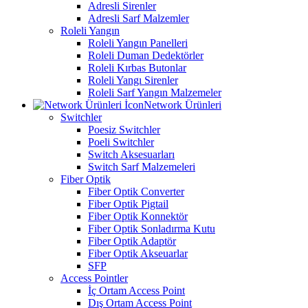
Adresli Sirenler
Adresli Sarf Malzemler
Roleli Yangın
Roleli Yangın Panelleri
Roleli Duman Dedektörler
Roleli Kırbas Butonlar
Roleli Yangı Sirenler
Roleli Sarf Yangın Malzemeler
Network Ürünleri
Switchler
Poesiz Switchler
Poeli Switchler
Switch Aksesuarları
Switch Sarf Malzemeleri
Fiber Optik
Fiber Optik Converter
Fiber Optik Pigtail
Fiber Optik Konnektör
Fiber Optik Sonladırma Kutu
Fiber Optik Adaptör
Fiber Optik Akseuarlar
SFP
Access Pointler
İç Ortam Access Point
Dış Ortam Access Point