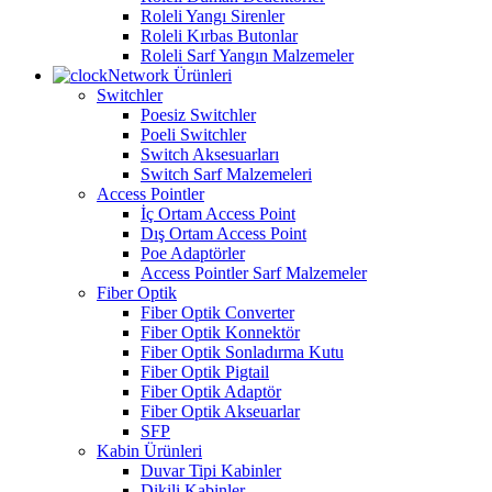
Roleli Yangı Sirenler
Roleli Kırbas Butonlar
Roleli Sarf Yangın Malzemeler
Network Ürünleri
Switchler
Poesiz Switchler
Poeli Switchler
Switch Aksesuarları
Switch Sarf Malzemeleri
Access Pointler
İç Ortam Access Point
Dış Ortam Access Point
Poe Adaptörler
Access Pointler Sarf Malzemeler
Fiber Optik
Fiber Optik Converter
Fiber Optik Konnektör
Fiber Optik Sonladırma Kutu
Fiber Optik Pigtail
Fiber Optik Adaptör
Fiber Optik Akseuarlar
SFP
Kabin Ürünleri
Duvar Tipi Kabinler
Dikili Kabinler