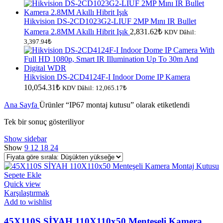
Hikvision DS-2CD1023G2-LIUF 2MP Mını IR Bullet
Kamera 2.8MM Akıllı Hibrit Işık
2,831.62
₺
KDV Dâhil:
3,397.94
₺
Hikvision DS-2CD4124F-I Indoor Dome IP Kamera
10,054.31
₺
KDV Dâhil:
12,065.17
₺
Ana Sayfa
Ürünler “IP67 montaj kutusu” olarak etiketlendi
Tek bir sonuç gösteriliyor
Show sidebar
Show
9
12
18
24
Sepete Ekle
Quick view
Karşılaştırmak
Add to wishlist
45X110S SİYAH 110X110x50 Menteşeli Kamera