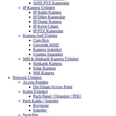
AHD PTZ Kameralar
IP Kamera Ürünleri
IP Bullet Kamera
IP Diğer Kameralar
IP Dome Kamera
IP Kayıt Cıhazı
IP PTZ Kameralar
Kamera Sarf Ürünler
Cam Box
Güvenlik HDD
Kamera Soketleri
Uzatma Aparatları
Wifi & Simkartlı Kamera Ürünleri
Simkartlı Kamera
Solar Kamera
Wifi Kamera
Network Ürünleri
Access Pointler
Dış Ortam Access Point
Kabin Ürünleri
Pach Panel / Orjanizer / PDU
Pach Kablo / Soketler
Keystone
Soketler
Switchler