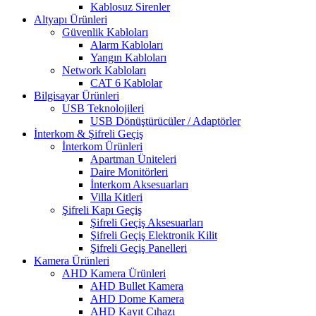
Kablosuz Sirenler
Altyapı Ürünleri
Güvenlik Kabloları
Alarm Kabloları
Yangın Kabloları
Network Kabloları
CAT 6 Kablolar
Bilgisayar Ürünleri
USB Teknolojileri
USB Dönüştürücüler / Adaptörler
İnterkom & Şifreli Geçiş
İnterkom Ürünleri
Apartman Üniteleri
Daire Monitörleri
İnterkom Aksesuarları
Villa Kitleri
Şifreli Kapı Geçiş
Şifreli Geçiş Aksesuarları
Şifreli Geçiş Elektronik Kilit
Şifreli Geçiş Panelleri
Kamera Ürünleri
AHD Kamera Ürünleri
AHD Bullet Kamera
AHD Dome Kamera
AHD Kayıt Cıhazı