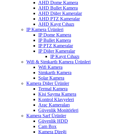
AHD Dome Kamera
AHD Bullet Kamera
AHD Diğer Kameralar
AHD PTZ Kameralar
AHD Kayıt Cıhazı
IP Kamera Ürünleri
IP Dome Kamera
IP Bullet Kamera
IP PTZ Kameralar
IP Diğer Kameralar
IP Kayıt Cıhazı
Wifi & Simkartlı Kamera Ürünleri
Wifi Kamera
Simkartlı Kamera
Solar Kamera
Kamera Diğer Ürünler
Termal Kamera
Kişi Sayma Kamera
Kontrol Klavyeleri
Araç Kameraları
Güvenlik Monitörleri
Kamera Sarf Ürünler
Güvenlik HDD
Cam Box
Kamera Direği