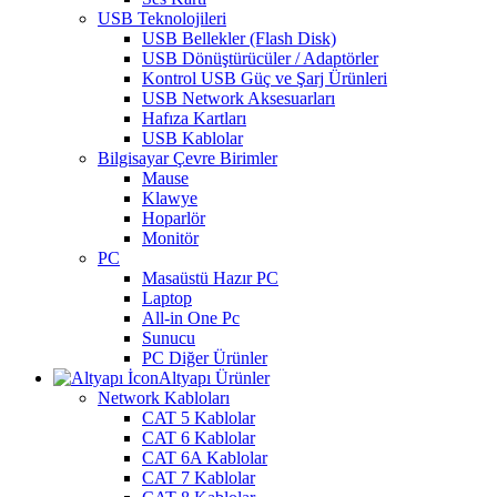
USB Teknolojileri
USB Bellekler (Flash Disk)
USB Dönüştürücüler / Adaptörler
Kontrol USB Güç ve Şarj Ürünleri
USB Network Aksesuarları
Hafıza Kartları
USB Kablolar
Bilgisayar Çevre Birimler
Mause
Klawye
Hoparlör
Monitör
PC
Masaüstü Hazır PC
Laptop
All-in One Pc
Sunucu
PC Diğer Ürünler
Altyapı Ürünler
Network Kabloları
CAT 5 Kablolar
CAT 6 Kablolar
CAT 6A Kablolar
CAT 7 Kablolar