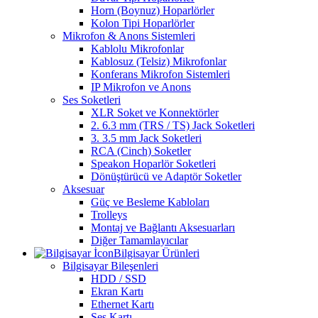
Horn (Boynuz) Hoparlörler
Kolon Tipi Hoparlörler
Mikrofon & Anons Sistemleri
Kablolu Mikrofonlar
Kablosuz (Telsiz) Mikrofonlar
Konferans Mikrofon Sistemleri
IP Mikrofon ve Anons
Ses Soketleri
XLR Soket ve Konnektörler
2. 6.3 mm (TRS / TS) Jack Soketleri
3. 3.5 mm Jack Soketleri
RCA (Cinch) Soketler
Speakon Hoparlör Soketleri
Dönüştürücü ve Adaptör Soketler
Aksesuar
Güç ve Besleme Kabloları
Trolleys
Montaj ve Bağlantı Aksesuarları
Diğer Tamamlayıcılar
Bilgisayar Ürünleri
Bilgisayar Bileşenleri
HDD / SSD
Ekran Kartı
Ethernet Kartı
Ses Kartı