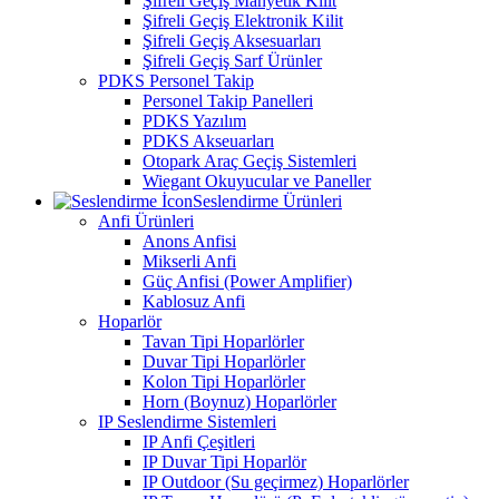
Şifreli Geçiş Manyetik Kilit
Şifreli Geçiş Elektronik Kilit
Şifreli Geçiş Aksesuarları
Şifreli Geçiş Sarf Ürünler
PDKS Personel Takip
Personel Takip Panelleri
PDKS Yazılım
PDKS Akseuarları
Otopark Araç Geçiş Sistemleri
Wiegant Okuyucular ve Paneller
Seslendirme Ürünleri
Anfi Ürünleri
Anons Anfisi
Mikserli Anfi
Güç Anfisi (Power Amplifier)
Kablosuz Anfi
Hoparlör
Tavan Tipi Hoparlörler
Duvar Tipi Hoparlörler
Kolon Tipi Hoparlörler
Horn (Boynuz) Hoparlörler
IP Seslendirme Sistemleri
IP Anfi Çeşitleri
IP Duvar Tipi Hoparlör
IP Outdoor (Su geçirmez) Hoparlörler