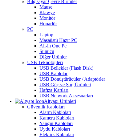
Bilgisayar Çevre Birimler
Mause
Klawye
Monitör
Hoparlör
PC
Laptop
Masaüstü Hazır PC
All-in One Pc
Sunucu
Diğer Ürünler
USB Teknolojileri
USB Bellekler (Flash Disk)
USB Kablolar
USB Dönüştürücüler / Adaptörler
USB Güç ve Şarj Ürünleri
Hafıza Kartları
USB Network Aksesuarları
Altyapı Ürünleri
Güvenlik Kabloları
Alarm Kabloları
Kamera Kabloları
Yangın Kabloları
Uydu Kabloları
Elektirk Kabloları