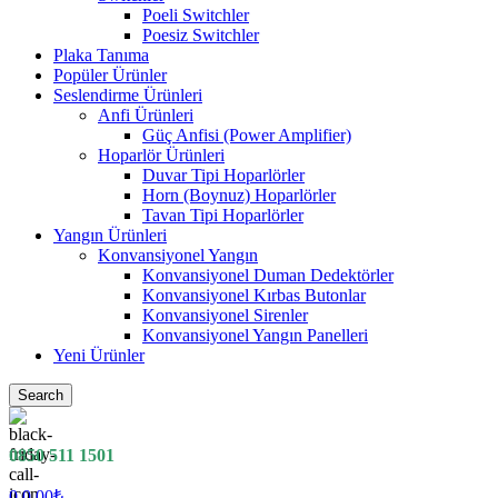
Poeli Switchler
Poesiz Switchler
Plaka Tanıma
Popüler Ürünler
Seslendirme Ürünleri
Anfi Ürünleri
Güç Anfisi (Power Amplifier)
Hoparlör Ürünleri
Duvar Tipi Hoparlörler
Horn (Boynuz) Hoparlörler
Tavan Tipi Hoparlörler
Yangın Ürünleri
Konvansiyonel Yangın
Konvansiyonel Duman Dedektörler
Konvansiyonel Kırbas Butonlar
Konvansiyonel Sirenler
Konvansiyonel Yangın Panelleri
Yeni Ürünler
Search
0850 511 1501
0
0.00
₺