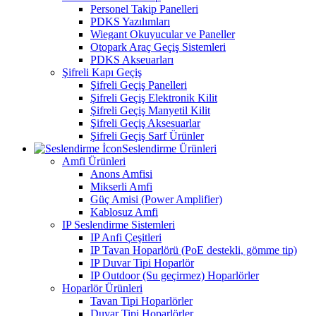
Personel Takip Panelleri
PDKS Yazılımları
Wiegant Okuyucular ve Paneller
Otopark Araç Geçiş Sistemleri
PDKS Akseuarları
Şifreli Kapı Geçiş
Şifreli Geçiş Panelleri
Şifreli Geçiş Elektronik Kilit
Şifreli Geçiş Manyetil Kilit
Şifreli Geçiş Aksesuarlar
Şifreli Geçiş Sarf Ürünler
Seslendirme Ürünleri
Amfi Ürünleri
Anons Amfisi
Mikserli Amfi
Güç Amisi (Power Amplifier)
Kablosuz Amfi
IP Seslendirme Sistemleri
IP Anfi Çeşitleri
IP Tavan Hoparlörü (PoE destekli, gömme tip)
IP Duvar Tipi Hoparlör
IP Outdoor (Su geçirmez) Hoparlörler
Hoparlör Ürünleri
Tavan Tipi Hoparlörler
Duvar Tipi Hoparlörler