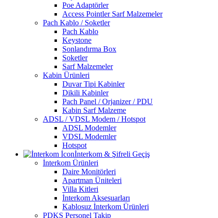
Poe Adaptörler
Access Pointler Sarf Malzemeler
Pach Kablo / Soketler
Pach Kablo
Keystone
Sonlandırma Box
Soketler
Sarf Malzemeler
Kabin Ürünleri
Duvar Tipi Kabinler
Dikili Kabinler
Pach Panel / Orjanizer / PDU
Kabin Sarf Malzeme
ADSL / VDSL Modem / Hotspot
ADSL Modemler
VDSL Modemler
Hotspot
İnterkom & Şifreli Geçiş
İnterkom Ürünleri
Daire Monitörleri
Apartman Üniteleri
Villa Kitleri
İnterkom Aksesuarları
Kablosuz İnterkom Ürünleri
PDKS Personel Takip