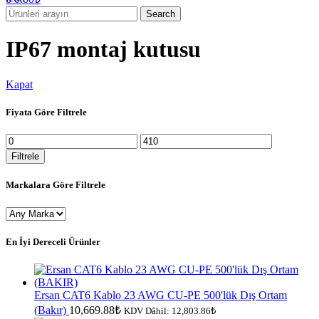
Search
IP67 montaj kutusu
Kapat
Fiyata Göre Filtrele
En
En
düşük
yüksek
Filtrele
fiyat
fiyat
Markalara Göre Filtrele
En İyi Dereceli Ürünler
Ersan CAT6 Kablo 23 AWG CU-PE 500'lük Dış Ortam
(Bakır)
10,669.88
₺
KDV Dâhil:
12,803.86
₺