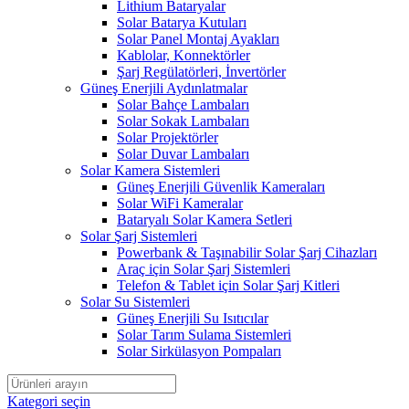
Lithium Bataryalar
Solar Batarya Kutuları
Solar Panel Montaj Ayakları
Kablolar, Konnektörler
Şarj Regülatörleri, İnvertörler
Güneş Enerjili Aydınlatmalar
Solar Bahçe Lambaları
Solar Sokak Lambaları
Solar Projektörler
Solar Duvar Lambaları
Solar Kamera Sistemleri
Güneş Enerjili Güvenlik Kameraları
Solar WiFi Kameralar
Bataryalı Solar Kamera Setleri
Solar Şarj Sistemleri
Powerbank & Taşınabilir Solar Şarj Cihazları
Araç için Solar Şarj Sistemleri
Telefon & Tablet için Solar Şarj Kitleri
Solar Su Sistemleri
Güneş Enerjili Su Isıtıcılar
Solar Tarım Sulama Sistemleri
Solar Sirkülasyon Pompaları
Kategori seçin