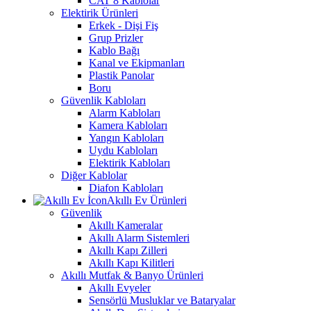
CAT 8 Kablolar
Elektirik Ürünleri
Erkek - Dişi Fiş
Grup Prizler
Kablo Bağı
Kanal ve Ekipmanları
Plastik Panolar
Boru
Güvenlik Kabloları
Alarm Kabloları
Kamera Kabloları
Yangın Kabloları
Uydu Kabloları
Elektirik Kabloları
Diğer Kablolar
Diafon Kabloları
Akıllı Ev Ürünleri
Güvenlik
Akıllı Kameralar
Akıllı Alarm Sistemleri
Akıllı Kapı Zilleri
Akıllı Kapı Kilitleri
Akıllı Mutfak & Banyo Ürünleri
Akıllı Evyeler
Sensörlü Musluklar ve Bataryalar