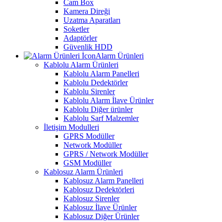
Cam Box
Kamera Direği
Uzatma Aparatları
Soketler
Adaptörler
Güvenlik HDD
Alarm Ürünleri
Kablolu Alarm Ürünleri
Kablolu Alarm Panelleri
Kablolu Dedektörler
Kablolu Sirenler
Kablolu Alarm İlave Ürünler
Kablolu Diğer ürünler
Kablolu Sarf Malzemler
İletişim Modulleri
GPRS Modüller
Network Modüller
GPRS / Network Modüller
GSM Modüller
Kablosuz Alarm Ürünleri
Kablosuz Alarm Panelleri
Kablosuz Dedektörleri
Kablosuz Sirenler
Kablosuz İlave Ürünler
Kablosuz Diğer Ürünler