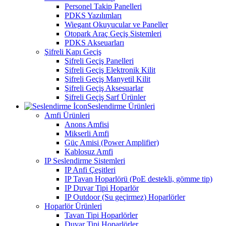
Personel Takip Panelleri
PDKS Yazılımları
Wiegant Okuyucular ve Paneller
Otopark Araç Geçiş Sistemleri
PDKS Akseuarları
Şifreli Kapı Geçiş
Şifreli Geçiş Panelleri
Şifreli Geçiş Elektronik Kilit
Şifreli Geçiş Manyetil Kilit
Şifreli Geçiş Aksesuarlar
Şifreli Geçiş Sarf Ürünler
Seslendirme Ürünleri
Amfi Ürünleri
Anons Amfisi
Mikserli Amfi
Güç Amisi (Power Amplifier)
Kablosuz Amfi
IP Seslendirme Sistemleri
IP Anfi Çeşitleri
IP Tavan Hoparlörü (PoE destekli, gömme tip)
IP Duvar Tipi Hoparlör
IP Outdoor (Su geçirmez) Hoparlörler
Hoparlör Ürünleri
Tavan Tipi Hoparlörler
Duvar Tipi Hoparlörler