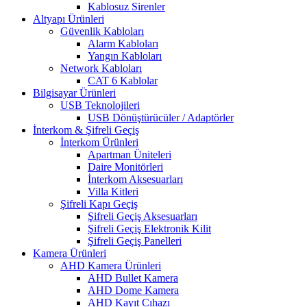
Kablosuz Sirenler
Altyapı Ürünleri
Güvenlik Kabloları
Alarm Kabloları
Yangın Kabloları
Network Kabloları
CAT 6 Kablolar
Bilgisayar Ürünleri
USB Teknolojileri
USB Dönüştürücüler / Adaptörler
İnterkom & Şifreli Geçiş
İnterkom Ürünleri
Apartman Üniteleri
Daire Monitörleri
İnterkom Aksesuarları
Villa Kitleri
Şifreli Kapı Geçiş
Şifreli Geçiş Aksesuarları
Şifreli Geçiş Elektronik Kilit
Şifreli Geçiş Panelleri
Kamera Ürünleri
AHD Kamera Ürünleri
AHD Bullet Kamera
AHD Dome Kamera
AHD Kayıt Cıhazı