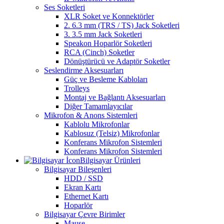
Ses Soketleri
XLR Soket ve Konnektörler
2. 6.3 mm (TRS / TS) Jack Soketleri
3. 3.5 mm Jack Soketleri
Speakon Hoparlör Soketleri
RCA (Cinch) Soketler
Dönüştürücü ve Adaptör Soketler
Seslendirme Aksesuarları
Güç ve Besleme Kabloları
Trolleys
Montaj ve Bağlantı Aksesuarları
Diğer Tamamlayıcılar
Mikrofon & Anons Sistemleri
Kablolu Mikrofonlar
Kablosuz (Telsiz) Mikrofonlar
Konferans Mikrofon Sistemleri
Konferans Mikrofon Sistemleri
Bilgisayar Ürünleri
Bilgisayar Bileşenleri
HDD / SSD
Ekran Kartı
Ethernet Kartı
Hoparlör
Bilgisayar Çevre Birimler
Mause