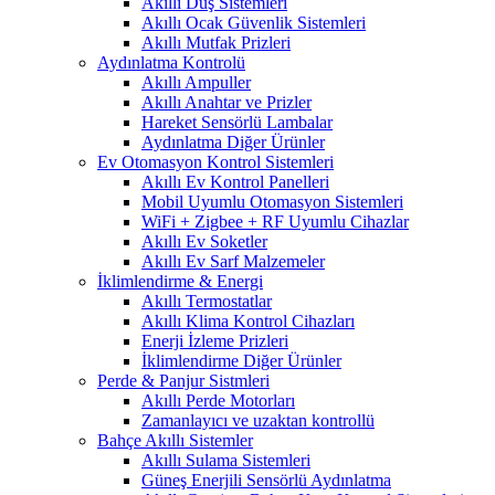
Akıllı Duş Sistemleri
Akıllı Ocak Güvenlik Sistemleri
Akıllı Mutfak Prizleri
Aydınlatma Kontrolü
Akıllı Ampuller
Akıllı Anahtar ve Prizler
Hareket Sensörlü Lambalar
Aydınlatma Diğer Ürünler
Ev Otomasyon Kontrol Sistemleri
Akıllı Ev Kontrol Panelleri
Mobil Uyumlu Otomasyon Sistemleri
WiFi + Zigbee + RF Uyumlu Cihazlar
Akıllı Ev Soketler
Akıllı Ev Sarf Malzemeler
İklimlendirme & Energi
Akıllı Termostatlar
Akıllı Klima Kontrol Cihazları
Enerji İzleme Prizleri
İklimlendirme Diğer Ürünler
Perde & Panjur Sistmleri
Akıllı Perde Motorları
Zamanlayıcı ve uzaktan kontrollü
Bahçe Akıllı Sistemler
Akıllı Sulama Sistemleri
Güneş Enerjili Sensörlü Aydınlatma