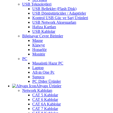
USB Teknolojileri
USB Bellekler (Flash Disk)
USB Dönüştürücüler / Adaptörler
Kontrol USB Güç ve Şarj Ürünleri
USB Network Aksesuarları
Hafıza Kartları
USB Kablolar
Bilgisayar Çevre Birimler
Mause
Klawye
Hoparlör
Monitör
PC
Masaüstü Hazır PC
Laptop
All-in One Pc
Sunucu
PC Diğer Ürünler
Altyapı Ürünler
Network Kabloları
CAT 5 Kablolar
CAT 6 Kablolar
CAT 6A Kablolar
CAT 7 Kablolar