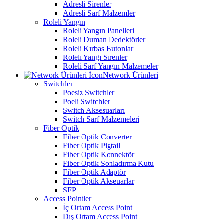
Adresli Sirenler
Adresli Sarf Malzemler
Roleli Yangın
Roleli Yangın Panelleri
Roleli Duman Dedektörler
Roleli Kırbas Butonlar
Roleli Yangı Sirenler
Roleli Sarf Yangın Malzemeler
Network Ürünleri
Switchler
Poesiz Switchler
Poeli Switchler
Switch Aksesuarları
Switch Sarf Malzemeleri
Fiber Optik
Fiber Optik Converter
Fiber Optik Pigtail
Fiber Optik Konnektör
Fiber Optik Sonladırma Kutu
Fiber Optik Adaptör
Fiber Optik Akseuarlar
SFP
Access Pointler
İç Ortam Access Point
Dış Ortam Access Point