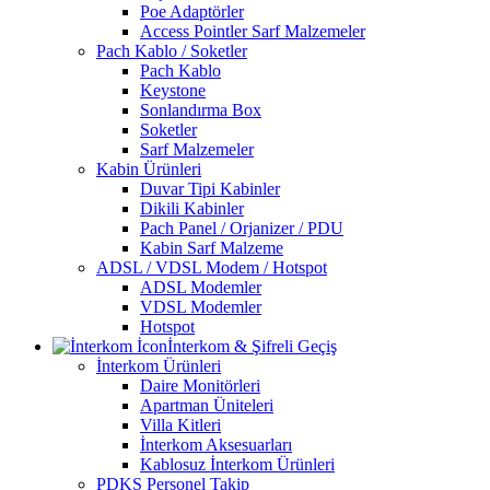
Poe Adaptörler
Access Pointler Sarf Malzemeler
Pach Kablo / Soketler
Pach Kablo
Keystone
Sonlandırma Box
Soketler
Sarf Malzemeler
Kabin Ürünleri
Duvar Tipi Kabinler
Dikili Kabinler
Pach Panel / Orjanizer / PDU
Kabin Sarf Malzeme
ADSL / VDSL Modem / Hotspot
ADSL Modemler
VDSL Modemler
Hotspot
İnterkom & Şifreli Geçiş
İnterkom Ürünleri
Daire Monitörleri
Apartman Üniteleri
Villa Kitleri
İnterkom Aksesuarları
Kablosuz İnterkom Ürünleri
PDKS Personel Takip