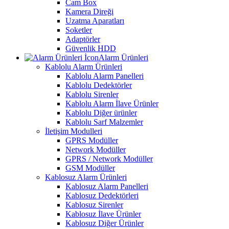
Cam Box
Kamera Direği
Uzatma Aparatları
Soketler
Adaptörler
Güvenlik HDD
Alarm Ürünleri
Kablolu Alarm Ürünleri
Kablolu Alarm Panelleri
Kablolu Dedektörler
Kablolu Sirenler
Kablolu Alarm İlave Ürünler
Kablolu Diğer ürünler
Kablolu Sarf Malzemler
İletişim Modulleri
GPRS Modüller
Network Modüller
GPRS / Network Modüller
GSM Modüller
Kablosuz Alarm Ürünleri
Kablosuz Alarm Panelleri
Kablosuz Dedektörleri
Kablosuz Sirenler
Kablosuz İlave Ürünler
Kablosuz Diğer Ürünler