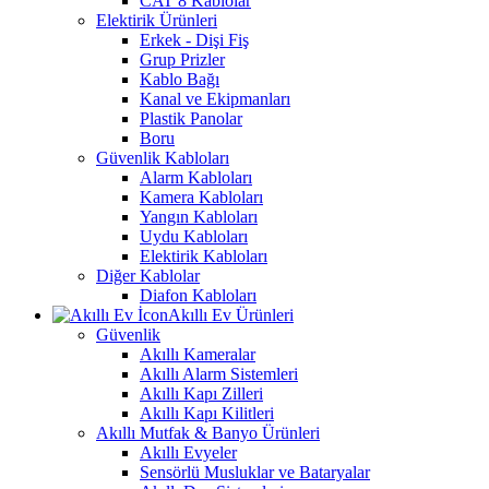
CAT 8 Kablolar
Elektirik Ürünleri
Erkek - Dişi Fiş
Grup Prizler
Kablo Bağı
Kanal ve Ekipmanları
Plastik Panolar
Boru
Güvenlik Kabloları
Alarm Kabloları
Kamera Kabloları
Yangın Kabloları
Uydu Kabloları
Elektirik Kabloları
Diğer Kablolar
Diafon Kabloları
Akıllı Ev Ürünleri
Güvenlik
Akıllı Kameralar
Akıllı Alarm Sistemleri
Akıllı Kapı Zilleri
Akıllı Kapı Kilitleri
Akıllı Mutfak & Banyo Ürünleri
Akıllı Evyeler
Sensörlü Musluklar ve Bataryalar