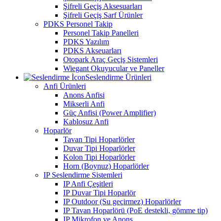
Şifreli Geçiş Aksesuarları
Şifreli Geçiş Sarf Ürünler
PDKS Personel Takip
Personel Takip Panelleri
PDKS Yazılım
PDKS Akseuarları
Otopark Araç Geçiş Sistemleri
Wiegant Okuyucular ve Paneller
Seslendirme Ürünleri
Anfi Ürünleri
Anons Anfisi
Mikserli Anfi
Güç Anfisi (Power Amplifier)
Kablosuz Anfi
Hoparlör
Tavan Tipi Hoparlörler
Duvar Tipi Hoparlörler
Kolon Tipi Hoparlörler
Horn (Boynuz) Hoparlörler
IP Seslendirme Sistemleri
IP Anfi Çeşitleri
IP Duvar Tipi Hoparlör
IP Outdoor (Su geçirmez) Hoparlörler
IP Tavan Hoparlörü (PoE destekli, gömme tip)
IP Mikrofon ve Anons