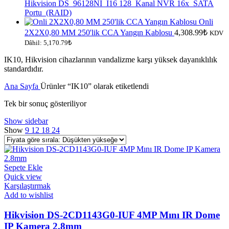
3,200.96₺.
Hikvision DS_96128NI_I16 128_Kanal NVR 16x_SATA
Portu_(RAID)
Onli
2X2X0,80 MM 250'lik CCA Yangın Kablosu
4,308.99
₺
KDV
Dâhil:
5,170.79
₺
IK10, Hikvision cihazlarının vandalizme karşı yüksek dayanıklılık
standardıdır.
Ana Sayfa
Ürünler “IK10” olarak etiketlendi
Tek bir sonuç gösteriliyor
Show sidebar
Show
9
12
18
24
Sepete Ekle
Quick view
Karşılaştırmak
Add to wishlist
Hikvision DS-2CD1143G0-IUF 4MP Mını IR Dome
IP Kamera 2.8mm