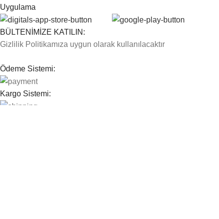
Uygulama
BÜLTENİMİZE KATILIN:
Gizlilik Politikamıza uygun olarak kullanılacaktır
Ödeme Sistemi:
Kargo Sistemi:
Sosyal Bağlantılarımız:
© 2026
Farma E Ticaret
. All rights reserved
Mağaza
Filters
0
Wishlist
0
Cart