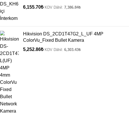
6,155.70
₺
KDV Dâhil:
7,386.84
₺
Hikvision DS_2CD1T47G2_L_UF 4MP
ColorVu_Fixed Bullet Kamera
5,252.86
₺
KDV Dâhil:
6,303.43
₺