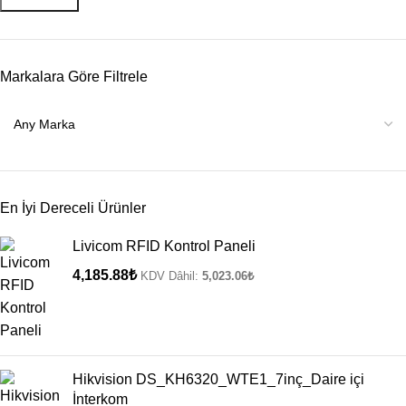
Markalara Göre Filtrele
En İyi Dereceli Ürünler
Livicom RFID Kontrol Paneli
4,185.88
₺
KDV Dâhil:
5,023.06
₺
Hikvision DS_KH6320_WTE1_7inç_Daire içi
İnterkom