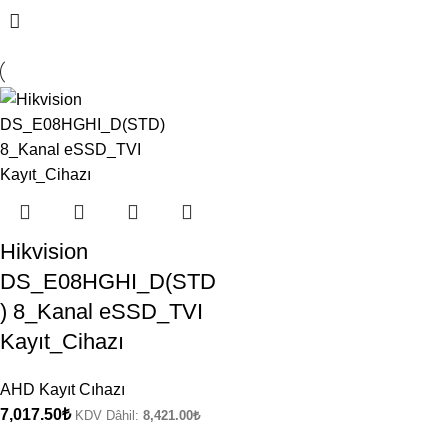
Hikvision
DS_E08HGHI_D(STD
) 8_Kanal eSSD_TVI
Kayıt_Cihazı
AHD Kayıt Cıhazı
7,017.50
₺
KDV Dâhil:
8,421.00
₺