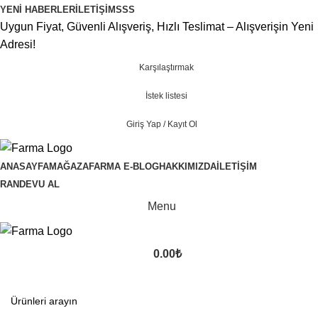
YENI HABERLER
İLETIŞIM
SSS
Uygun Fiyat, Güvenli Alışveriş, Hızlı Teslimat – Alışverişin Yeni
Adresi!
Karşılaştırmak
İstek listesi
Giriş Yap / Kayıt Ol
ANASAYFA
MAĞAZA
FARMA E-BLOG
HAKKIMIZDA
İLETIŞIM
RANDEVU AL
Menu
0.00
₺
Kategoriler