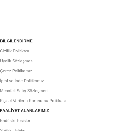
ÜCRETSİZ İADE
Siparişleri Takip Edin
BILGILENDIRME
Gizlilik Politikası
Üyelik Sözleşmesi
Çerez Politikamız
İptal ve İade Politikamız
Mesafeli Satış Sözleşmesi
Kişisel Verilerin Korunumu Politikası
FAALIYET ALANLARIMIZ
Endüstri Tesisleri
Sağlık - Eğitim