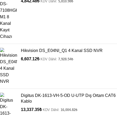
4,842.48
₺
KDV Dâhil:
5,810.98
₺
Hikvision DS_E04NI_Q1 4 Kanal SSD NVR
6,607.12
₺
KDV Dâhil:
7,928.54
₺
Digitus DK-1613-VH-5-OD U-UTP Dış Ortam CAT6
Kablo
13,337.35
₺
KDV Dâhil:
16,004.82
₺