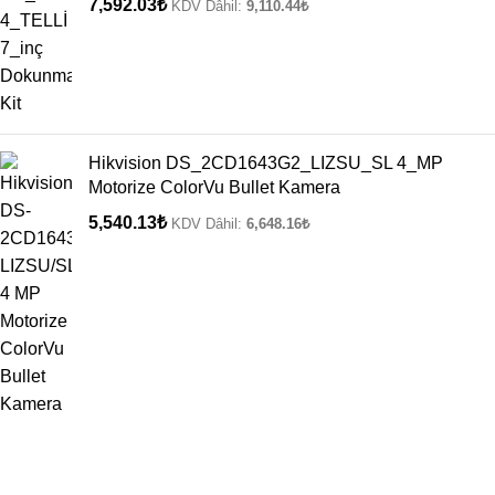
7,592.03
₺
KDV Dâhil:
9,110.44
₺
Hikvision DS_2CD1643G2_LIZSU_SL 4_MP
Motorize ColorVu Bullet Kamera
5,540.13
₺
KDV Dâhil:
6,648.16
₺