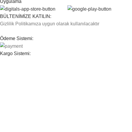
Uygulama
BÜLTENİMİZE KATILIN:
Gizlilik Politikamıza uygun olarak kullanılacaktır
Ödeme Sistemi:
Kargo Sistemi:
Sosyal Bağlantılarımız:
© 2026
Farma E Ticaret
. All rights reserved
Mağaza
Filters
0
Wishlist
0
Cart