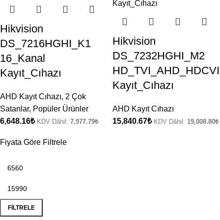
Hikvision
Hikvision
DS_7216HGHI_K1
DS_7232HGHI_M2
16_Kanal
HD_TVI_AHD_HDCVI
Kayıt_Cıhazı
Kayıt_Cıhazı
AHD Kayıt Cıhazı
,
2 Çok
Satanlar
,
Popüler Ürünler
AHD Kayıt Cıhazı
6,648.16
₺
15,840.67
₺
KDV Dâhil:
7,977.79
₺
KDV Dâhil:
19,008.80
₺
Fiyata Göre Filtrele
FILTRELE