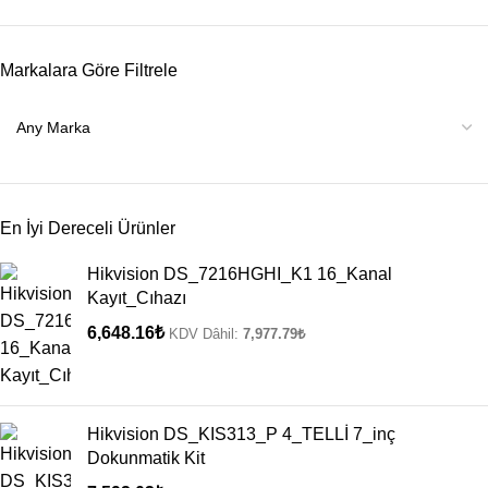
Markalara Göre Filtrele
En İyi Dereceli Ürünler
Hikvision DS_7216HGHI_K1 16_Kanal
Kayıt_Cıhazı
6,648.16
₺
KDV Dâhil:
7,977.79
₺
Hikvision DS_KIS313_P 4_TELLİ 7_inç
Dokunmatik Kit