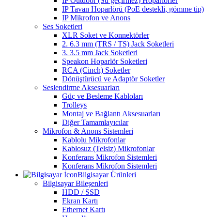
IP Outdoor (Su geçirmez) Hoparlörler
IP Tavan Hoparlörü (PoE destekli, gömme tip)
IP Mikrofon ve Anons
Ses Soketleri
XLR Soket ve Konnektörler
2. 6.3 mm (TRS / TS) Jack Soketleri
3. 3.5 mm Jack Soketleri
Speakon Hoparlör Soketleri
RCA (Cinch) Soketler
Dönüştürücü ve Adaptör Soketler
Seslendirme Aksesuarları
Güç ve Besleme Kabloları
Trolleys
Montaj ve Bağlantı Aksesuarları
Diğer Tamamlayıcılar
Mikrofon & Anons Sistemleri
Kablolu Mikrofonlar
Kablosuz (Telsiz) Mikrofonlar
Konferans Mikrofon Sistemleri
Konferans Mikrofon Sistemleri
Bilgisayar Ürünleri
Bilgisayar Bileşenleri
HDD / SSD
Ekran Kartı
Ethernet Kartı