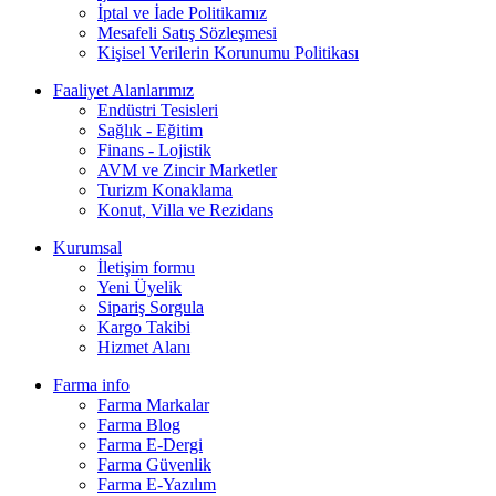
İptal ve İade Politikamız
Mesafeli Satış Sözleşmesi
Kişisel Verilerin Korunumu Politikası
Faaliyet Alanlarımız
Endüstri Tesisleri
Sağlık - Eğitim
Finans - Lojistik
AVM ve Zincir Marketler
Turizm Konaklama
Konut, Villa ve Rezidans
Kurumsal
İletişim formu
Yeni Üyelik
Sipariş Sorgula
Kargo Takibi
Hizmet Alanı
Farma info
Farma Markalar
Farma Blog
Farma E-Dergi
Farma Güvenlik
Farma E-Yazılım