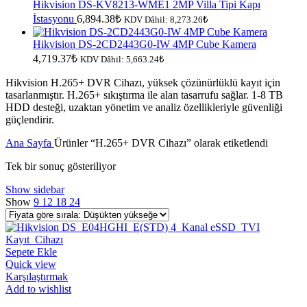
Hikvision DS-KV8213-WME1 2MP Villa Tipi Kapı
İstasyonu
6,894.38
₺
KDV Dâhil:
8,273.26
₺
Hikvision DS-2CD2443G0-IW 4MP Cube Kamera
4,719.37
₺
KDV Dâhil:
5,663.24
₺
Hikvision H.265+ DVR Cihazı, yüksek çözünürlüklü kayıt için
tasarlanmıştır. H.265+ sıkıştırma ile alan tasarrufu sağlar. 1-8 TB
HDD desteği, uzaktan yönetim ve analiz özellikleriyle güvenliği
güçlendirir.
Ana Sayfa
Ürünler “H.265+ DVR Cihazı” olarak etiketlendi
Tek bir sonuç gösteriliyor
Show sidebar
Show
9
12
18
24
Sepete Ekle
Quick view
Karşılaştırmak
Add to wishlist