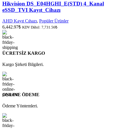
Hikvision DS_E04HGHI_E(STD) 4_Kanal
eSSD_TVI Kayıt_Cihazı
AHD Kayıt Cıhazı
,
Popüler Ürünler
6,442.97
₺
KDV Dâhil:
7,731.56
₺
ÜCRETSİZ KARGO
Kargo Şirketi Bilgileri.
ONLINE ÖDEME
Ödeme Yöntemleri.