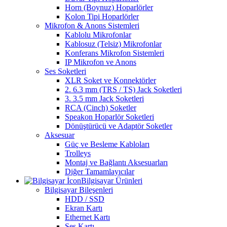
Horn (Boynuz) Hoparlörler
Kolon Tipi Hoparlörler
Mikrofon & Anons Sistemleri
Kablolu Mikrofonlar
Kablosuz (Telsiz) Mikrofonlar
Konferans Mikrofon Sistemleri
IP Mikrofon ve Anons
Ses Soketleri
XLR Soket ve Konnektörler
2. 6.3 mm (TRS / TS) Jack Soketleri
3. 3.5 mm Jack Soketleri
RCA (Cinch) Soketler
Speakon Hoparlör Soketleri
Dönüştürücü ve Adaptör Soketler
Aksesuar
Güç ve Besleme Kabloları
Trolleys
Montaj ve Bağlantı Aksesuarları
Diğer Tamamlayıcılar
Bilgisayar Ürünleri
Bilgisayar Bileşenleri
HDD / SSD
Ekran Kartı
Ethernet Kartı
Ses Kartı