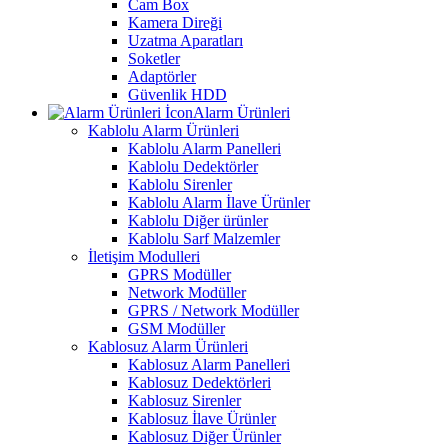
Cam Box
Kamera Direği
Uzatma Aparatları
Soketler
Adaptörler
Güvenlik HDD
Alarm Ürünleri
Kablolu Alarm Ürünleri
Kablolu Alarm Panelleri
Kablolu Dedektörler
Kablolu Sirenler
Kablolu Alarm İlave Ürünler
Kablolu Diğer ürünler
Kablolu Sarf Malzemler
İletişim Modulleri
GPRS Modüller
Network Modüller
GPRS / Network Modüller
GSM Modüller
Kablosuz Alarm Ürünleri
Kablosuz Alarm Panelleri
Kablosuz Dedektörleri
Kablosuz Sirenler
Kablosuz İlave Ürünler
Kablosuz Diğer Ürünler