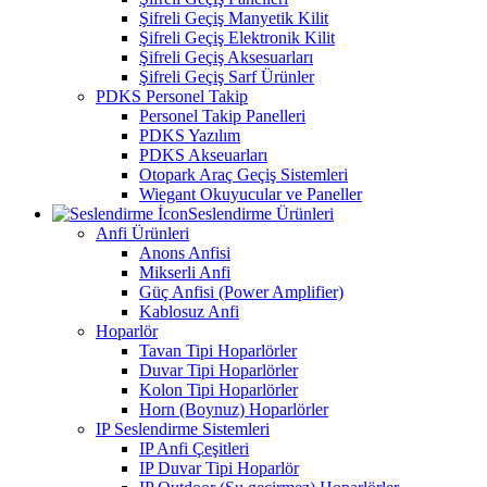
Şifreli Geçiş Manyetik Kilit
Şifreli Geçiş Elektronik Kilit
Şifreli Geçiş Aksesuarları
Şifreli Geçiş Sarf Ürünler
PDKS Personel Takip
Personel Takip Panelleri
PDKS Yazılım
PDKS Akseuarları
Otopark Araç Geçiş Sistemleri
Wiegant Okuyucular ve Paneller
Seslendirme Ürünleri
Anfi Ürünleri
Anons Anfisi
Mikserli Anfi
Güç Anfisi (Power Amplifier)
Kablosuz Anfi
Hoparlör
Tavan Tipi Hoparlörler
Duvar Tipi Hoparlörler
Kolon Tipi Hoparlörler
Horn (Boynuz) Hoparlörler
IP Seslendirme Sistemleri
IP Anfi Çeşitleri
IP Duvar Tipi Hoparlör