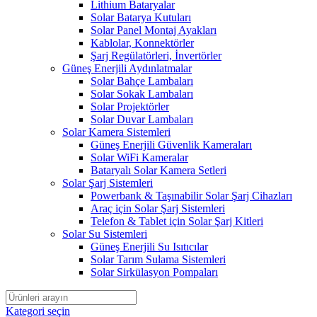
Lithium Bataryalar
Solar Batarya Kutuları
Solar Panel Montaj Ayakları
Kablolar, Konnektörler
Şarj Regülatörleri, İnvertörler
Güneş Enerjili Aydınlatmalar
Solar Bahçe Lambaları
Solar Sokak Lambaları
Solar Projektörler
Solar Duvar Lambaları
Solar Kamera Sistemleri
Güneş Enerjili Güvenlik Kameraları
Solar WiFi Kameralar
Bataryalı Solar Kamera Setleri
Solar Şarj Sistemleri
Powerbank & Taşınabilir Solar Şarj Cihazları
Araç için Solar Şarj Sistemleri
Telefon & Tablet için Solar Şarj Kitleri
Solar Su Sistemleri
Güneş Enerjili Su Isıtıcılar
Solar Tarım Sulama Sistemleri
Solar Sirkülasyon Pompaları
Kategori seçin