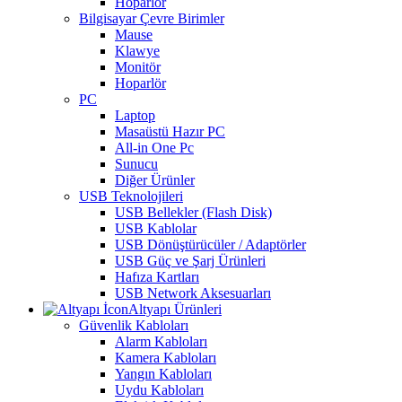
Hoparlör
Bilgisayar Çevre Birimler
Mause
Klawye
Monitör
Hoparlör
PC
Laptop
Masaüstü Hazır PC
All-in One Pc
Sunucu
Diğer Ürünler
USB Teknolojileri
USB Bellekler (Flash Disk)
USB Kablolar
USB Dönüştürücüler / Adaptörler
USB Güç ve Şarj Ürünleri
Hafıza Kartları
USB Network Aksesuarları
Altyapı Ürünleri
Güvenlik Kabloları
Alarm Kabloları
Kamera Kabloları
Yangın Kabloları
Uydu Kabloları