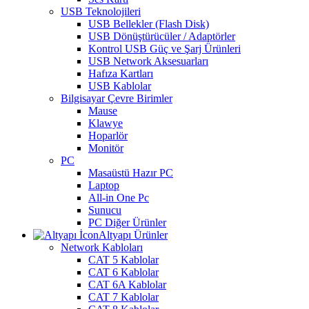
USB Teknolojileri
USB Bellekler (Flash Disk)
USB Dönüştürücüler / Adaptörler
Kontrol USB Güç ve Şarj Ürünleri
USB Network Aksesuarları
Hafıza Kartları
USB Kablolar
Bilgisayar Çevre Birimler
Mause
Klawye
Hoparlör
Monitör
PC
Masaüstü Hazır PC
Laptop
All-in One Pc
Sunucu
PC Diğer Ürünler
Altyapı Ürünler
Network Kabloları
CAT 5 Kablolar
CAT 6 Kablolar
CAT 6A Kablolar
CAT 7 Kablolar