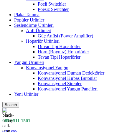
Poeli Switchler
Poesiz Switchler
Plaka Tanıma
Popüler Ürünler
Seslendirme Ürünleri
Anfi Ürünleri
Güç Anfisi (Power Amplifier)
Hoparlör Ürünleri
Duvar Tipi Hoparlörler
Horn (Boynuz) Hoparlörler
Tavan Tipi Hoparlörler
Yangın Ürünleri
Konvansiyonel Yangın
Konvansiyonel Duman Dedektörler
Konvansiyonel Kırbas Butonlar
Konvansiyonel Sirenler
Konvansiyonel Yangın Panelleri
Yeni Ürünler
Search
0850 511 1501
0
0.00
₺