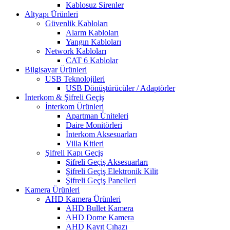
Kablosuz Sirenler
Altyapı Ürünleri
Güvenlik Kabloları
Alarm Kabloları
Yangın Kabloları
Network Kabloları
CAT 6 Kablolar
Bilgisayar Ürünleri
USB Teknolojileri
USB Dönüştürücüler / Adaptörler
İnterkom & Şifreli Geçiş
İnterkom Ürünleri
Apartman Üniteleri
Daire Monitörleri
İnterkom Aksesuarları
Villa Kitleri
Şifreli Kapı Geçiş
Şifreli Geçiş Aksesuarları
Şifreli Geçiş Elektronik Kilit
Şifreli Geçiş Panelleri
Kamera Ürünleri
AHD Kamera Ürünleri
AHD Bullet Kamera
AHD Dome Kamera
AHD Kayıt Cıhazı