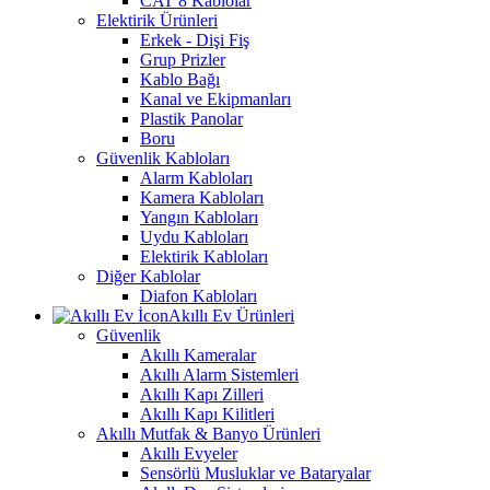
CAT 8 Kablolar
Elektirik Ürünleri
Erkek - Dişi Fiş
Grup Prizler
Kablo Bağı
Kanal ve Ekipmanları
Plastik Panolar
Boru
Güvenlik Kabloları
Alarm Kabloları
Kamera Kabloları
Yangın Kabloları
Uydu Kabloları
Elektirik Kabloları
Diğer Kablolar
Diafon Kabloları
Akıllı Ev Ürünleri
Güvenlik
Akıllı Kameralar
Akıllı Alarm Sistemleri
Akıllı Kapı Zilleri
Akıllı Kapı Kilitleri
Akıllı Mutfak & Banyo Ürünleri
Akıllı Evyeler
Sensörlü Musluklar ve Bataryalar