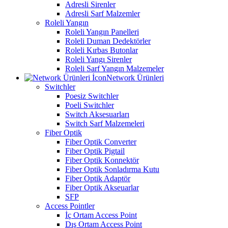
Adresli Sirenler
Adresli Sarf Malzemler
Roleli Yangın
Roleli Yangın Panelleri
Roleli Duman Dedektörler
Roleli Kırbas Butonlar
Roleli Yangı Sirenler
Roleli Sarf Yangın Malzemeler
Network Ürünleri
Switchler
Poesiz Switchler
Poeli Switchler
Switch Aksesuarları
Switch Sarf Malzemeleri
Fiber Optik
Fiber Optik Converter
Fiber Optik Pigtail
Fiber Optik Konnektör
Fiber Optik Sonladırma Kutu
Fiber Optik Adaptör
Fiber Optik Akseuarlar
SFP
Access Pointler
İç Ortam Access Point
Dış Ortam Access Point