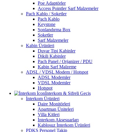
Poe Adaptörler
Access Pointler Sarf Malzemeler
Pach Kablo / Soketler
Pach Kablo
Keystone
Sonlandırma Box
Soketler
Sarf Malzemeler
Kabin Ürünleri
Duvar Tipi Kabinler
Dikili Kabinler
Pach Panel / Orjanizer / PDU
Kabin Sarf Malzeme
ADSL / VDSL Modem / Hotspot
ADSL Modemler
VDSL Modemler
Hotspot
İnterkom & Şifreli Geçiş
İnterkom Ürünleri
Daire Monitörleri
Apartman Üniteleri
Villa Kitleri
İnterkom Aksesuarları
Kablosuz İnterkom Ürünleri
PDKS Personel Takip