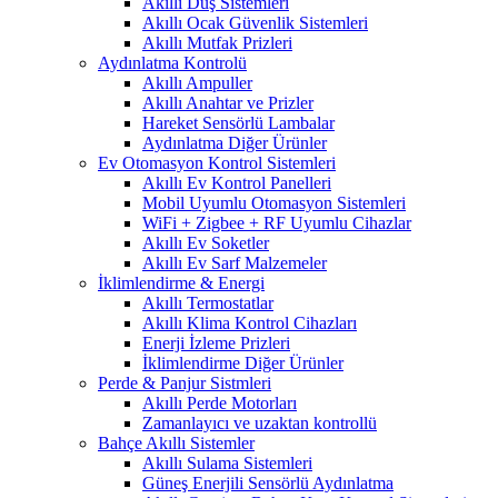
Akıllı Duş Sistemleri
Akıllı Ocak Güvenlik Sistemleri
Akıllı Mutfak Prizleri
Aydınlatma Kontrolü
Akıllı Ampuller
Akıllı Anahtar ve Prizler
Hareket Sensörlü Lambalar
Aydınlatma Diğer Ürünler
Ev Otomasyon Kontrol Sistemleri
Akıllı Ev Kontrol Panelleri
Mobil Uyumlu Otomasyon Sistemleri
WiFi + Zigbee + RF Uyumlu Cihazlar
Akıllı Ev Soketler
Akıllı Ev Sarf Malzemeler
İklimlendirme & Energi
Akıllı Termostatlar
Akıllı Klima Kontrol Cihazları
Enerji İzleme Prizleri
İklimlendirme Diğer Ürünler
Perde & Panjur Sistmleri
Akıllı Perde Motorları
Zamanlayıcı ve uzaktan kontrollü
Bahçe Akıllı Sistemler
Akıllı Sulama Sistemleri
Güneş Enerjili Sensörlü Aydınlatma