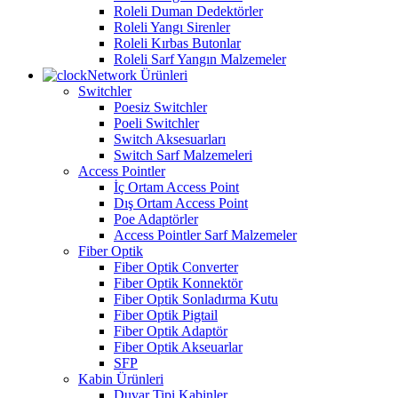
Roleli Duman Dedektörler
Roleli Yangı Sirenler
Roleli Kırbas Butonlar
Roleli Sarf Yangın Malzemeler
Network Ürünleri
Switchler
Poesiz Switchler
Poeli Switchler
Switch Aksesuarları
Switch Sarf Malzemeleri
Access Pointler
İç Ortam Access Point
Dış Ortam Access Point
Poe Adaptörler
Access Pointler Sarf Malzemeler
Fiber Optik
Fiber Optik Converter
Fiber Optik Konnektör
Fiber Optik Sonladırma Kutu
Fiber Optik Pigtail
Fiber Optik Adaptör
Fiber Optik Akseuarlar
SFP
Kabin Ürünleri
Duvar Tipi Kabinler