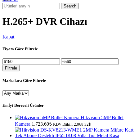
Search
H.265+ DVR Cihazı
Kapat
Fiyata Göre Filtrele
En
En
düşük
yüksek
Filtrele
fiyat
fiyat
Markalara Göre Filtrele
En İyi Dereceli Ürünler
Hikvision 5MP Bullet
Kamera
1,723.60
₺
KDV Dâhil:
2,068.32
₺