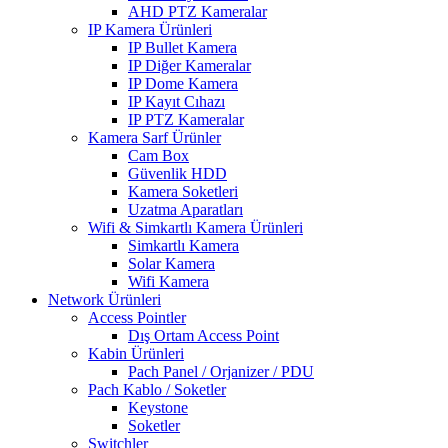
AHD PTZ Kameralar
IP Kamera Ürünleri
IP Bullet Kamera
IP Diğer Kameralar
IP Dome Kamera
IP Kayıt Cıhazı
IP PTZ Kameralar
Kamera Sarf Ürünler
Cam Box
Güvenlik HDD
Kamera Soketleri
Uzatma Aparatları
Wifi & Simkartlı Kamera Ürünleri
Simkartlı Kamera
Solar Kamera
Wifi Kamera
Network Ürünleri
Access Pointler
Dış Ortam Access Point
Kabin Ürünleri
Pach Panel / Orjanizer / PDU
Pach Kablo / Soketler
Keystone
Soketler
Switchler