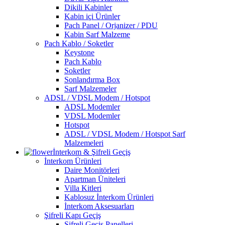
Dikili Kabinler
Kabin içi Ürünler
Pach Panel / Orjanizer / PDU
Kabin Sarf Malzeme
Pach Kablo / Soketler
Keystone
Pach Kablo
Soketler
Sonlandırma Box
Sarf Malzemeler
ADSL / VDSL Modem / Hotspot
ADSL Modemler
VDSL Modemler
Hotspot
ADSL / VDSL Modem / Hotspot Sarf
Malzemeleri
İnterkom & Şifreli Geçiş
İnterkom Ürünleri
Daire Monitörleri
Apartman Üniteleri
Villa Kitleri
Kablosuz İnterkom Ürünleri
İnterkom Aksesuarları
Şifreli Kapı Geçiş
Şifreli Geçiş Panelleri