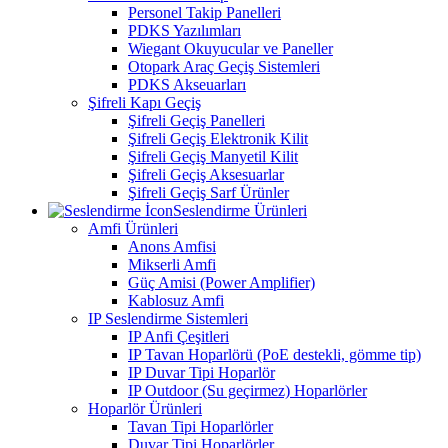
Personel Takip Panelleri
PDKS Yazılımları
Wiegant Okuyucular ve Paneller
Otopark Araç Geçiş Sistemleri
PDKS Akseuarları
Şifreli Kapı Geçiş
Şifreli Geçiş Panelleri
Şifreli Geçiş Elektronik Kilit
Şifreli Geçiş Manyetil Kilit
Şifreli Geçiş Aksesuarlar
Şifreli Geçiş Sarf Ürünler
Seslendirme Ürünleri
Amfi Ürünleri
Anons Amfisi
Mikserli Amfi
Güç Amisi (Power Amplifier)
Kablosuz Amfi
IP Seslendirme Sistemleri
IP Anfi Çeşitleri
IP Tavan Hoparlörü (PoE destekli, gömme tip)
IP Duvar Tipi Hoparlör
IP Outdoor (Su geçirmez) Hoparlörler
Hoparlör Ürünleri
Tavan Tipi Hoparlörler
Duvar Tipi Hoparlörler