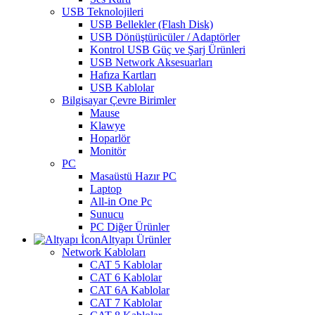
USB Teknolojileri
USB Bellekler (Flash Disk)
USB Dönüştürücüler / Adaptörler
Kontrol USB Güç ve Şarj Ürünleri
USB Network Aksesuarları
Hafıza Kartları
USB Kablolar
Bilgisayar Çevre Birimler
Mause
Klawye
Hoparlör
Monitör
PC
Masaüstü Hazır PC
Laptop
All-in One Pc
Sunucu
PC Diğer Ürünler
Altyapı Ürünler
Network Kabloları
CAT 5 Kablolar
CAT 6 Kablolar
CAT 6A Kablolar
CAT 7 Kablolar