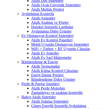
Akıllı Duş Sistemleri
Akıllı Ocak Güvenlik Sistemleri
Akıllı Mutfak Prizleri
Aydınlatma Kontrolü
Akıllı Ampuller
Akıllı Anahtar ve Prizler
Hareket Sensörlü Lambalar
Aydınlatma Diğer Ürünler
Ev Otomasyon Kontrol Sistemleri
Akıllı Ev Kontrol Panelleri
Mobil Uyumlu Otomasyon Sistemleri
WiFi + Zigbee + RF Uyumlu Cihazlar
Akıllı Ev Soketler
Akıllı Ev Sarf Malzemeler
İklimlendirme & Energi
Akıllı Termostatlar
Akıllı Klima Kontrol Cihazları
Enerji İzleme Prizleri
İklimlendirme Diğer Ürünler
Perde & Panjur Sistmleri
Akıllı Perde Motorları
Zamanlayıcı ve uzaktan kontrollü
Bahçe Akıllı Sistemler
Akıllı Sulama Sistemleri
Güneş Enerjili Sensörlü Aydınlatma