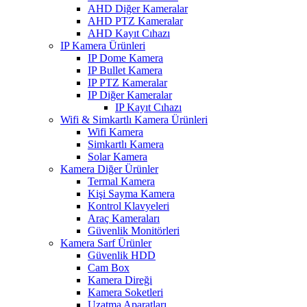
AHD Diğer Kameralar
AHD PTZ Kameralar
AHD Kayıt Cıhazı
IP Kamera Ürünleri
IP Dome Kamera
IP Bullet Kamera
IP PTZ Kameralar
IP Diğer Kameralar
IP Kayıt Cıhazı
Wifi & Simkartlı Kamera Ürünleri
Wifi Kamera
Simkartlı Kamera
Solar Kamera
Kamera Diğer Ürünler
Termal Kamera
Kişi Sayma Kamera
Kontrol Klavyeleri
Araç Kameraları
Güvenlik Monitörleri
Kamera Sarf Ürünler
Güvenlik HDD
Cam Box
Kamera Direği
Kamera Soketleri
Uzatma Aparatları