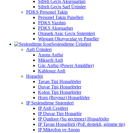
Şifreli Geçiş Aksesuarları
Şifreli Geçiş Sarf Ürünler
PDKS Personel Takip
Personel Takip Panelleri
PDKS Yazılım
PDKS Akseuarları
Otopark Araç Geçiş Sistemleri
Wiegant Okuyucular ve Paneller
Seslendirme Ürünleri
Anfi Ürünleri
Anons Anfisi
Mikserli Anfi
Güç Anfisi (Power Amplifier)
Kablosuz Anfi
Hoparlör
Tavan Tipi Hoparlörler
Duvar Tipi Hoparlörler
Kolon Tipi Hoparlörler
Horn (Boynuz) Hoparlörler
IP Seslendirme Sistemleri
IP Anfi Çeşitleri
IP Duvar Tipi Hoparlör
IP Outdoor (Su geçirmez) Hoparlörler
IP Tavan Hoparlörü (PoE destekli, gömme tip)
IP Mikrofon ve Anons