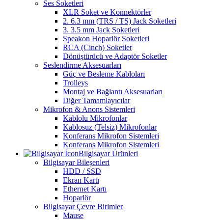
Ses Soketleri
XLR Soket ve Konnektörler
2. 6.3 mm (TRS / TS) Jack Soketleri
3. 3.5 mm Jack Soketleri
Speakon Hoparlör Soketleri
RCA (Cinch) Soketler
Dönüştürücü ve Adaptör Soketler
Seslendirme Aksesuarları
Güç ve Besleme Kabloları
Trolleys
Montaj ve Bağlantı Aksesuarları
Diğer Tamamlayıcılar
Mikrofon & Anons Sistemleri
Kablolu Mikrofonlar
Kablosuz (Telsiz) Mikrofonlar
Konferans Mikrofon Sistemleri
Konferans Mikrofon Sistemleri
Bilgisayar Ürünleri
Bilgisayar Bileşenleri
HDD / SSD
Ekran Kartı
Ethernet Kartı
Hoparlör
Bilgisayar Çevre Birimler
Mause