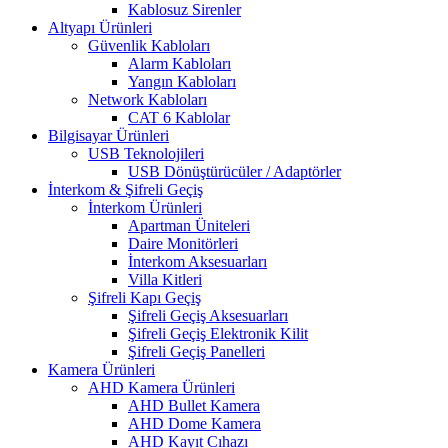
Kablosuz Sirenler
Altyapı Ürünleri
Güvenlik Kabloları
Alarm Kabloları
Yangın Kabloları
Network Kabloları
CAT 6 Kablolar
Bilgisayar Ürünleri
USB Teknolojileri
USB Dönüştürücüler / Adaptörler
İnterkom & Şifreli Geçiş
İnterkom Ürünleri
Apartman Üniteleri
Daire Monitörleri
İnterkom Aksesuarları
Villa Kitleri
Şifreli Kapı Geçiş
Şifreli Geçiş Aksesuarları
Şifreli Geçiş Elektronik Kilit
Şifreli Geçiş Panelleri
Kamera Ürünleri
AHD Kamera Ürünleri
AHD Bullet Kamera
AHD Dome Kamera
AHD Kayıt Cıhazı