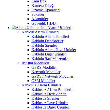
Cam Box
Kamera Direği
Uzatma Aparatları
Soketler
Adaptörler
Güvenlik HDD
Alarm Ürünleri
Kablolu Alarm Ürünleri
Kablolu Alarm Panelleri
Kablolu Dedektörler
Kablolu Sirenler
Kablolu Alarm İlave Ürünler
Kablolu Diğer ürünler
Kablolu Sarf Malzemler
İletişim Modulleri
GPRS Modüller
Network Modüller
GPRS / Network Modüller
GSM Modüller
Kablosuz Alarm Ürünleri
Kablosuz Alarm Panelleri
Kablosuz Dedektörleri
Kablosuz Sirenler
Kablosuz İlave Ürünler
Kablosuz Diğer Ürünler