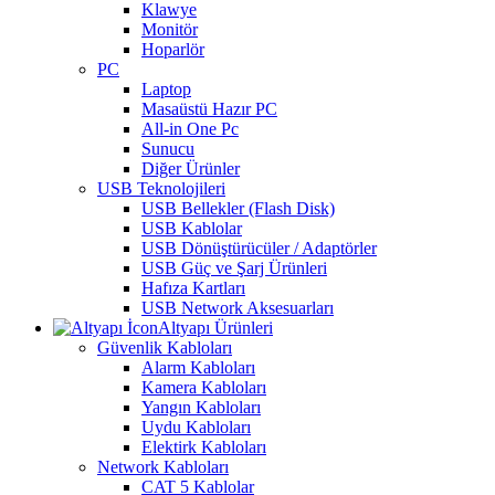
Klawye
Monitör
Hoparlör
PC
Laptop
Masaüstü Hazır PC
All-in One Pc
Sunucu
Diğer Ürünler
USB Teknolojileri
USB Bellekler (Flash Disk)
USB Kablolar
USB Dönüştürücüler / Adaptörler
USB Güç ve Şarj Ürünleri
Hafıza Kartları
USB Network Aksesuarları
Altyapı Ürünleri
Güvenlik Kabloları
Alarm Kabloları
Kamera Kabloları
Yangın Kabloları
Uydu Kabloları
Elektirk Kabloları
Network Kabloları
CAT 5 Kablolar