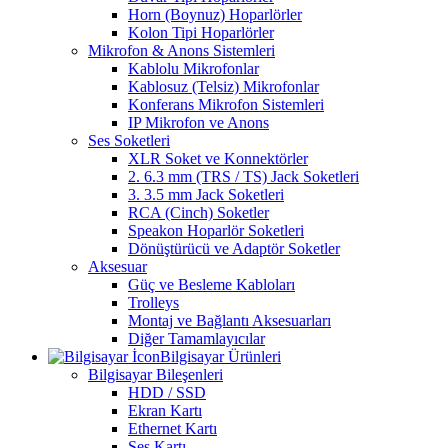
Horn (Boynuz) Hoparlörler
Kolon Tipi Hoparlörler
Mikrofon & Anons Sistemleri
Kablolu Mikrofonlar
Kablosuz (Telsiz) Mikrofonlar
Konferans Mikrofon Sistemleri
IP Mikrofon ve Anons
Ses Soketleri
XLR Soket ve Konnektörler
2. 6.3 mm (TRS / TS) Jack Soketleri
3. 3.5 mm Jack Soketleri
RCA (Cinch) Soketler
Speakon Hoparlör Soketleri
Dönüştürücü ve Adaptör Soketler
Aksesuar
Güç ve Besleme Kabloları
Trolleys
Montaj ve Bağlantı Aksesuarları
Diğer Tamamlayıcılar
Bilgisayar Ürünleri
Bilgisayar Bileşenleri
HDD / SSD
Ekran Kartı
Ethernet Kartı
Ses Kartı