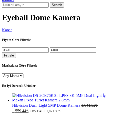
Search
Eyeball Dome Kamera
Kapat
Fiyata Göre Filtrele
En
En
düşük
yüksek
Filtrele
fiyat
fiyat
Markalara Göre Filtrele
En İyi Dereceli Ürünler
Hikvision Dual_Light 5MP Dome Kamera
1,641.52
₺
Orijinal
Şu
1,559.44
₺
KDV Dâhil:
1,871.33
₺