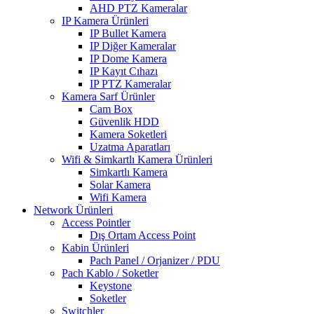
AHD PTZ Kameralar
IP Kamera Ürünleri
IP Bullet Kamera
IP Diğer Kameralar
IP Dome Kamera
IP Kayıt Cıhazı
IP PTZ Kameralar
Kamera Sarf Ürünler
Cam Box
Güvenlik HDD
Kamera Soketleri
Uzatma Aparatları
Wifi & Simkartlı Kamera Ürünleri
Simkartlı Kamera
Solar Kamera
Wifi Kamera
Network Ürünleri
Access Pointler
Dış Ortam Access Point
Kabin Ürünleri
Pach Panel / Orjanizer / PDU
Pach Kablo / Soketler
Keystone
Soketler
Switchler