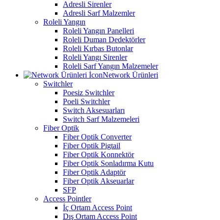
Adresli Sirenler
Adresli Sarf Malzemler
Roleli Yangın
Roleli Yangın Panelleri
Roleli Duman Dedektörler
Roleli Kırbas Butonlar
Roleli Yangı Sirenler
Roleli Sarf Yangın Malzemeler
Network Ürünleri
Switchler
Poesiz Switchler
Poeli Switchler
Switch Aksesuarları
Switch Sarf Malzemeleri
Fiber Optik
Fiber Optik Converter
Fiber Optik Pigtail
Fiber Optik Konnektör
Fiber Optik Sonladırma Kutu
Fiber Optik Adaptör
Fiber Optik Akseuarlar
SFP
Access Pointler
İç Ortam Access Point
Dış Ortam Access Point