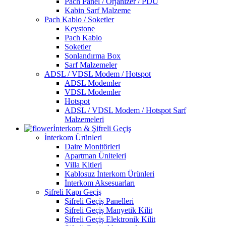
Pach Panel / Orjanizer / PDU
Kabin Sarf Malzeme
Pach Kablo / Soketler
Keystone
Pach Kablo
Soketler
Sonlandırma Box
Sarf Malzemeler
ADSL / VDSL Modem / Hotspot
ADSL Modemler
VDSL Modemler
Hotspot
ADSL / VDSL Modem / Hotspot Sarf
Malzemeleri
İnterkom & Şifreli Geçiş
İnterkom Ürünleri
Daire Monitörleri
Apartman Üniteleri
Villa Kitleri
Kablosuz İnterkom Ürünleri
İnterkom Aksesuarları
Şifreli Kapı Geçiş
Şifreli Geçiş Panelleri
Şifreli Geçiş Manyetik Kilit
Şifreli Geçiş Elektronik Kilit