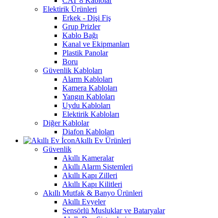
CAT 8 Kablolar
Elektirik Ürünleri
Erkek - Dişi Fiş
Grup Prizler
Kablo Bağı
Kanal ve Ekipmanları
Plastik Panolar
Boru
Güvenlik Kabloları
Alarm Kabloları
Kamera Kabloları
Yangın Kabloları
Uydu Kabloları
Elektirik Kabloları
Diğer Kablolar
Diafon Kabloları
Akıllı Ev Ürünleri
Güvenlik
Akıllı Kameralar
Akıllı Alarm Sistemleri
Akıllı Kapı Zilleri
Akıllı Kapı Kilitleri
Akıllı Mutfak & Banyo Ürünleri
Akıllı Evyeler
Sensörlü Musluklar ve Bataryalar