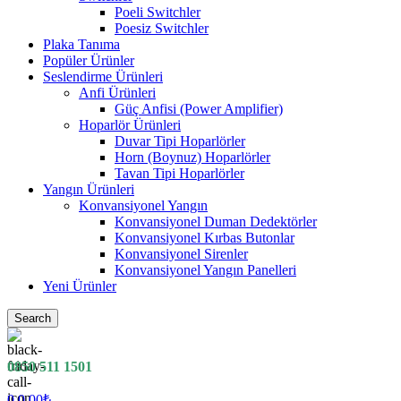
Poeli Switchler
Poesiz Switchler
Plaka Tanıma
Popüler Ürünler
Seslendirme Ürünleri
Anfi Ürünleri
Güç Anfisi (Power Amplifier)
Hoparlör Ürünleri
Duvar Tipi Hoparlörler
Horn (Boynuz) Hoparlörler
Tavan Tipi Hoparlörler
Yangın Ürünleri
Konvansiyonel Yangın
Konvansiyonel Duman Dedektörler
Konvansiyonel Kırbas Butonlar
Konvansiyonel Sirenler
Konvansiyonel Yangın Panelleri
Yeni Ürünler
Search
0850 511 1501
0
0.00
₺