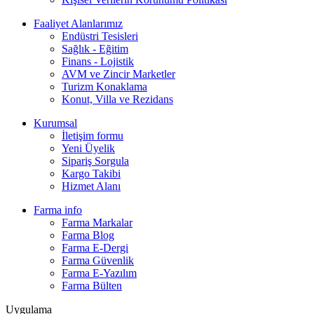
Faaliyet Alanlarımız
Endüstri Tesisleri
Sağlık - Eğitim
Finans - Lojistik
AVM ve Zincir Marketler
Turizm Konaklama
Konut, Villa ve Rezidans
Kurumsal
İletişim formu
Yeni Üyelik
Sipariş Sorgula
Kargo Takibi
Hizmet Alanı
Farma info
Farma Markalar
Farma Blog
Farma E-Dergi
Farma Güvenlik
Farma E-Yazılım
Farma Bülten
Uygulama