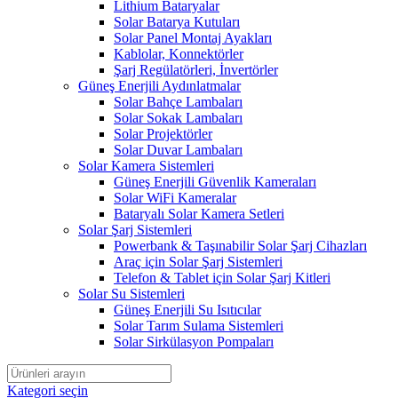
Lithium Bataryalar
Solar Batarya Kutuları
Solar Panel Montaj Ayakları
Kablolar, Konnektörler
Şarj Regülatörleri, İnvertörler
Güneş Enerjili Aydınlatmalar
Solar Bahçe Lambaları
Solar Sokak Lambaları
Solar Projektörler
Solar Duvar Lambaları
Solar Kamera Sistemleri
Güneş Enerjili Güvenlik Kameraları
Solar WiFi Kameralar
Bataryalı Solar Kamera Setleri
Solar Şarj Sistemleri
Powerbank & Taşınabilir Solar Şarj Cihazları
Araç için Solar Şarj Sistemleri
Telefon & Tablet için Solar Şarj Kitleri
Solar Su Sistemleri
Güneş Enerjili Su Isıtıcılar
Solar Tarım Sulama Sistemleri
Solar Sirkülasyon Pompaları
Kategori seçin