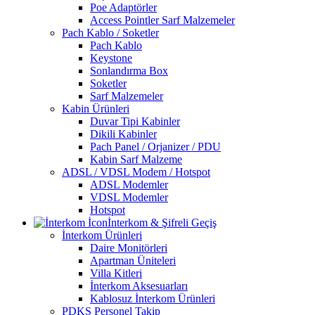
Poe Adaptörler
Access Pointler Sarf Malzemeler
Pach Kablo / Soketler
Pach Kablo
Keystone
Sonlandırma Box
Soketler
Sarf Malzemeler
Kabin Ürünleri
Duvar Tipi Kabinler
Dikili Kabinler
Pach Panel / Orjanizer / PDU
Kabin Sarf Malzeme
ADSL / VDSL Modem / Hotspot
ADSL Modemler
VDSL Modemler
Hotspot
İnterkom & Şifreli Geçiş
İnterkom Ürünleri
Daire Monitörleri
Apartman Üniteleri
Villa Kitleri
İnterkom Aksesuarları
Kablosuz İnterkom Ürünleri
PDKS Personel Takip