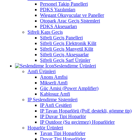
Personel Takip Panelleri
PDKS Yazılımları
Wiegant Okuyucular ve Paneller
Otopark Araç Geçiş Sistemleri
PDKS Akseuarları
Şifreli Kapı Geçiş
Şifreli Geçiş Panelleri
Şifreli Geçiş Elektronik Kilit
Şifreli Geçiş Manyetil Kilit
Şifreli Geçiş Aksesuarlar
Şifreli Geçiş Sarf Ürünler
Seslendirme Ürünleri
Amfi Ürünleri
Anons Amfisi
Mikserli Amfi
Güç Amisi (Power Amplifier)
Kablosuz Amfi
IP Seslendirme Sistemleri
IP Anfi Çeşitleri
IP Tavan Hoparlörü (PoE destekli, gömme tip)
IP Duvar Tipi Hoparlör
IP Outdoor (Su geçirmez) Hoparlörler
Hoparlör Ürünleri
Tavan Tipi Hoparlörler
Duvar Tipi Hoparlörler