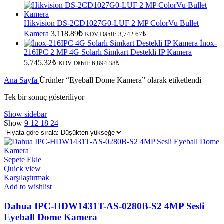
fiyat:
andaki
fiyat:
1,641.52₺.
1,559.44₺.
Hikvision DS-2CD1027G0-LUF 2 MP ColorVu Bullet
Kamera
3,118.89
₺
KDV Dâhil:
3,742.67
₺
İnox-
216IPC 2 MP 4G Solarlı Simkart Destekli IP Kamera
5,745.32
₺
KDV Dâhil:
6,894.38
₺
Ana Sayfa
Ürünler “Eyeball Dome Kamera” olarak etiketlendi
Tek bir sonuç gösteriliyor
Show sidebar
Show
9
12
18
24
Sepete Ekle
Quick view
Karşılaştırmak
Add to wishlist
Dahua IPC-HDW1431T-AS-0280B-S2 4MP Sesli
Eyeball Dome Kamera