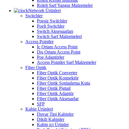
Roleli Kırbas Butonlar
Roleli Sarf Yangın Malzemeler
Network Ürünleri
Switchler
Poesiz Switchler
Poeli Switchler
Switch Aksesuarları
Switch Sarf Malzemeleri
Access Pointler
İç Ortam Access Point
Dış Ortam Access Point
Poe Adaptörler
Access Pointler Sarf Malzemeler
Fiber Optik
Fiber Optik Converter
Fiber Optik Konnektör
Fiber Optik Sonladırma Kutu
Fiber Optik Pigtail
Fiber Optik Adaptör
Fiber Optik Akseuarlar
SFP
Kabin Ürünleri
Duvar Tipi Kabinler
Dikili Kabinler
Kabin içi Ürünler