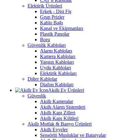
CAT 8 Kablolar
Elektirik Ürünleri
Erkek - Dişi Fiş
Grup Prizler
Kablo Bağı
Kanal ve Ekipmanları
Plastik Panolar
Boru
Güvenlik Kabloları
Alarm Kabloları
Kamera Kabloları
Yangın Kabloları
Uydu Kabloları
Elektirik Kabloları
Diğer Kablolar
Diafon Kabloları
Akıllı Ev Ürünleri
Güvenlik
Akıllı Kameralar
Akıllı Alarm Sistemleri
Akıllı Kapı Zilleri
Akıllı Kapı Kilitleri
Akıllı Mutfak & Banyo Ürünleri
Akıllı Evyeler
Sensörlü Musluklar ve Bataryalar