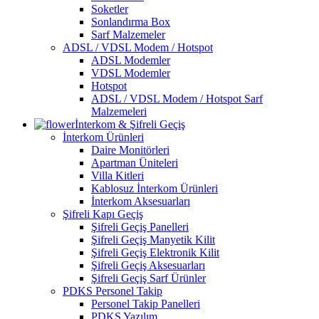
Soketler
Sonlandırma Box
Sarf Malzemeler
ADSL / VDSL Modem / Hotspot
ADSL Modemler
VDSL Modemler
Hotspot
ADSL / VDSL Modem / Hotspot Sarf
Malzemeleri
İnterkom & Şifreli Geçiş
İnterkom Ürünleri
Daire Monitörleri
Apartman Üniteleri
Villa Kitleri
Kablosuz İnterkom Ürünleri
İnterkom Aksesuarları
Şifreli Kapı Geçiş
Şifreli Geçiş Panelleri
Şifreli Geçiş Manyetik Kilit
Şifreli Geçiş Elektronik Kilit
Şifreli Geçiş Aksesuarları
Şifreli Geçiş Sarf Ürünler
PDKS Personel Takip
Personel Takip Panelleri
PDKS Yazılım