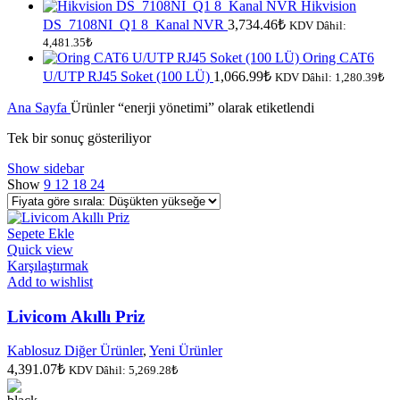
Hikvision
DS_7108NI_Q1 8_Kanal NVR
3,734.46
₺
KDV Dâhil:
4,481.35
₺
Oring CAT6
U/UTP RJ45 Soket (100 LÜ)
1,066.99
₺
KDV Dâhil:
1,280.39
₺
Ana Sayfa
Ürünler “enerji yönetimi” olarak etiketlendi
Tek bir sonuç gösteriliyor
Show sidebar
Show
9
12
18
24
Sepete Ekle
Quick view
Karşılaştırmak
Add to wishlist
Livicom Akıllı Priz
Kablosuz Diğer Ürünler
,
Yeni Ürünler
4,391.07
₺
KDV Dâhil:
5,269.28
₺