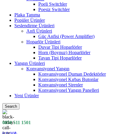
Poeli Switchler
Poesiz Switchler
Plaka Tanıma
Popüler Ürünler
Seslendirme Ürünleri
Anfi Ürünleri
Güç Anfisi (Power Amplifier)
Hoparlör Ürünleri
Duvar Tipi Hoparlörler
Horn (Boynuz) Hoparlörler
Tavan Tipi Hoparlörler
Yangın Ürünleri
Konvansiyonel Yangın
Konvansiyonel Duman Dedektörler
Konvansiyonel Kırbas Butonlar
Konvansiyonel Sirenler
Konvansiyonel Yangın Panelleri
Yeni Ürünler
Search
0850 511 1501
0
0.00
₺