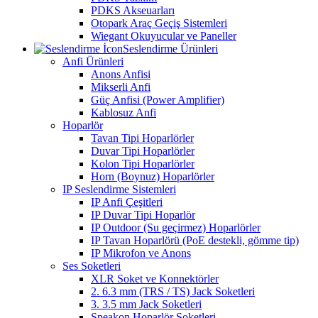
PDKS Akseuarları
Otopark Araç Geçiş Sistemleri
Wiegant Okuyucular ve Paneller
Seslendirme Ürünleri
Anfi Ürünleri
Anons Anfisi
Mikserli Anfi
Güç Anfisi (Power Amplifier)
Kablosuz Anfi
Hoparlör
Tavan Tipi Hoparlörler
Duvar Tipi Hoparlörler
Kolon Tipi Hoparlörler
Horn (Boynuz) Hoparlörler
IP Seslendirme Sistemleri
IP Anfi Çeşitleri
IP Duvar Tipi Hoparlör
IP Outdoor (Su geçirmez) Hoparlörler
IP Tavan Hoparlörü (PoE destekli, gömme tip)
IP Mikrofon ve Anons
Ses Soketleri
XLR Soket ve Konnektörler
2. 6.3 mm (TRS / TS) Jack Soketleri
3. 3.5 mm Jack Soketleri
Speakon Hoparlör Soketleri