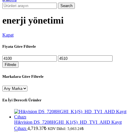
Search
enerji yönetimi
Kapat
Fiyata Göre Filtrele
En
En
düşük
yüksek
Filtrele
fiyat
fiyat
Markalara Göre Filtrele
En İyi Dereceli Ürünler
Hikvision DS_7208HGHI_K1(S)_HD_TVI_AHD Kayıt
Cıhazı
4,719.37
₺
KDV Dâhil:
5,663.24
₺