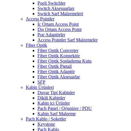
Poeli Switchler
Switch Aksesuarları
Switch Sarf Malzemeleri
Access Pointler
İç Ortam Access Point
Dış Ortam Access Point
Poe Adaptörler
Access Pointler Sarf Malzemeler
Fiber Optik
Fiber Optik Converter
Fiber Optik Konnektör
Fiber Optik Sonladırma Kutu
Fiber Optik Pigtail
Fiber Optik Adaptör
Fiber Optik Akseuarlar
SFP
Kabin Ürünleri
Duvar Tipi Kabinler
Dikili Kabinler
Kabin içi Ürünler
Pach Panel / Orjanizer / PDU
Kabin Sarf Malzeme
Pach Kablo / Soketler
Keystone
Pach Kablo