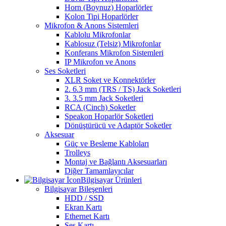
Horn (Boynuz) Hoparlörler
Kolon Tipi Hoparlörler
Mikrofon & Anons Sistemleri
Kablolu Mikrofonlar
Kablosuz (Telsiz) Mikrofonlar
Konferans Mikrofon Sistemleri
IP Mikrofon ve Anons
Ses Soketleri
XLR Soket ve Konnektörler
2. 6.3 mm (TRS / TS) Jack Soketleri
3. 3.5 mm Jack Soketleri
RCA (Cinch) Soketler
Speakon Hoparlör Soketleri
Dönüştürücü ve Adaptör Soketler
Aksesuar
Güç ve Besleme Kabloları
Trolleys
Montaj ve Bağlantı Aksesuarları
Diğer Tamamlayıcılar
Bilgisayar Ürünleri
Bilgisayar Bileşenleri
HDD / SSD
Ekran Kartı
Ethernet Kartı
Ses Kartı