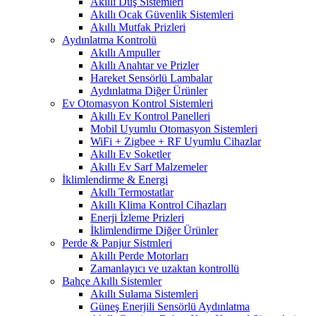
Akıllı Duş Sistemleri
Akıllı Ocak Güvenlik Sistemleri
Akıllı Mutfak Prizleri
Aydınlatma Kontrolü
Akıllı Ampuller
Akıllı Anahtar ve Prizler
Hareket Sensörlü Lambalar
Aydınlatma Diğer Ürünler
Ev Otomasyon Kontrol Sistemleri
Akıllı Ev Kontrol Panelleri
Mobil Uyumlu Otomasyon Sistemleri
WiFi + Zigbee + RF Uyumlu Cihazlar
Akıllı Ev Soketler
Akıllı Ev Sarf Malzemeler
İklimlendirme & Energi
Akıllı Termostatlar
Akıllı Klima Kontrol Cihazları
Enerji İzleme Prizleri
İklimlendirme Diğer Ürünler
Perde & Panjur Sistmleri
Akıllı Perde Motorları
Zamanlayıcı ve uzaktan kontrollü
Bahçe Akıllı Sistemler
Akıllı Sulama Sistemleri
Güneş Enerjili Sensörlü Aydınlatma