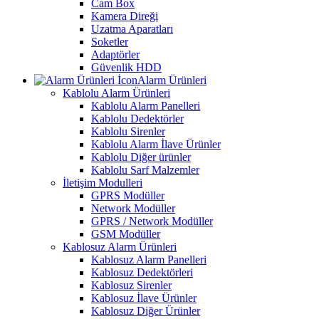
Cam Box
Kamera Direği
Uzatma Aparatları
Soketler
Adaptörler
Güvenlik HDD
Alarm Ürünleri
Kablolu Alarm Ürünleri
Kablolu Alarm Panelleri
Kablolu Dedektörler
Kablolu Sirenler
Kablolu Alarm İlave Ürünler
Kablolu Diğer ürünler
Kablolu Sarf Malzemler
İletişim Modulleri
GPRS Modüller
Network Modüller
GPRS / Network Modüller
GSM Modüller
Kablosuz Alarm Ürünleri
Kablosuz Alarm Panelleri
Kablosuz Dedektörleri
Kablosuz Sirenler
Kablosuz İlave Ürünler
Kablosuz Diğer Ürünler