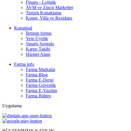
Finans - Lojistik
AVM ve Zincir Marketler
Turizm Konaklama
Konut, Villa ve Rezidans
Kurumsal
İletişim formu
Yeni Üyelik
Sipariş Sorgula
Kargo Takibi
Hizmet Alanı
Farma info
Farma Markalar
Farma Blog
Farma E-Dergi
Farma Güvenlik
Farma E-Yazılım
Farma Bülten
Uygulama
BÜLTENİMİZE KATILIN: