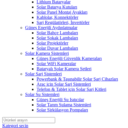
Lithium Bataryalar
Solar Batarya Kutuları
Solar Panel Montaj Ayakları
Kablolar, Konnektörler
Şarj Regülatörleri, İnvertörler
Güneş Enerjili Aydınlatmalar
Solar Bahçe Lambaları
Solar Sokak Lambaları
Solar Projektörler
Solar Duvar Lambaları
Solar Kamera Sistemleri
Güneş Enerjili Güvenlik Kameraları
Solar WiFi Kameralar
Bataryalı Solar Kamera Setleri
Solar Şarj Sistemleri
Powerbank & Taşınabilir Solar Şarj Cihazları
Araç için Solar Şarj Sistemleri
Telefon & Tablet için Solar Şarj Kitleri
Solar Su Sistemleri
Güneş Enerjili Su Isıtıcılar
Solar Tarım Sulama Sistemleri
Solar Sirkülasyon Pompaları
Kategori seçin