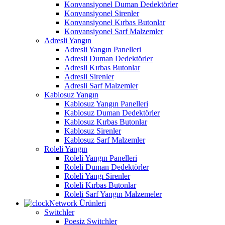
Konvansiyonel Duman Dedektörler
Konvansiyonel Sirenler
Konvansiyonel Kırbas Butonlar
Konvansiyonel Sarf Malzemler
Adresli Yangın
Adresli Yangın Panelleri
Adresli Duman Dedektörler
Adresli Kırbas Butonlar
Adresli Sirenler
Adresli Sarf Malzemler
Kablosuz Yangın
Kablosuz Yangın Panelleri
Kablosuz Duman Dedektörler
Kablosuz Kırbas Butonlar
Kablosuz Sirenler
Kablosuz Sarf Malzemler
Roleli Yangın
Roleli Yangın Panelleri
Roleli Duman Dedektörler
Roleli Yangı Sirenler
Roleli Kırbas Butonlar
Roleli Sarf Yangın Malzemeler
Network Ürünleri
Switchler
Poesiz Switchler