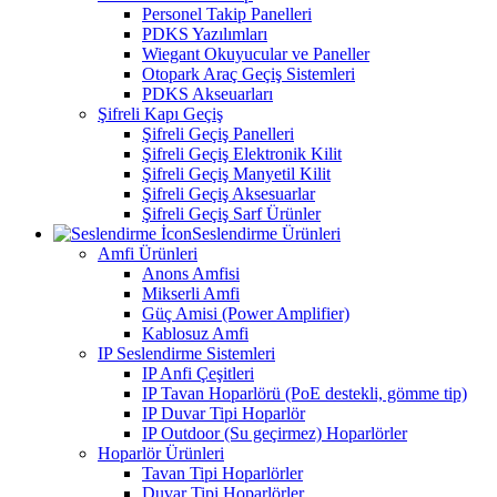
Personel Takip Panelleri
PDKS Yazılımları
Wiegant Okuyucular ve Paneller
Otopark Araç Geçiş Sistemleri
PDKS Akseuarları
Şifreli Kapı Geçiş
Şifreli Geçiş Panelleri
Şifreli Geçiş Elektronik Kilit
Şifreli Geçiş Manyetil Kilit
Şifreli Geçiş Aksesuarlar
Şifreli Geçiş Sarf Ürünler
Seslendirme Ürünleri
Amfi Ürünleri
Anons Amfisi
Mikserli Amfi
Güç Amisi (Power Amplifier)
Kablosuz Amfi
IP Seslendirme Sistemleri
IP Anfi Çeşitleri
IP Tavan Hoparlörü (PoE destekli, gömme tip)
IP Duvar Tipi Hoparlör
IP Outdoor (Su geçirmez) Hoparlörler
Hoparlör Ürünleri
Tavan Tipi Hoparlörler
Duvar Tipi Hoparlörler