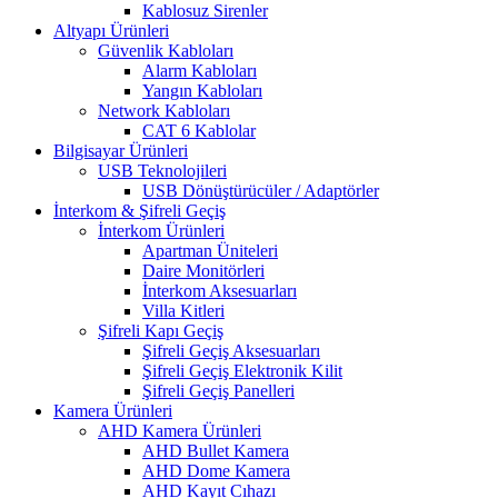
Kablosuz Sirenler
Altyapı Ürünleri
Güvenlik Kabloları
Alarm Kabloları
Yangın Kabloları
Network Kabloları
CAT 6 Kablolar
Bilgisayar Ürünleri
USB Teknolojileri
USB Dönüştürücüler / Adaptörler
İnterkom & Şifreli Geçiş
İnterkom Ürünleri
Apartman Üniteleri
Daire Monitörleri
İnterkom Aksesuarları
Villa Kitleri
Şifreli Kapı Geçiş
Şifreli Geçiş Aksesuarları
Şifreli Geçiş Elektronik Kilit
Şifreli Geçiş Panelleri
Kamera Ürünleri
AHD Kamera Ürünleri
AHD Bullet Kamera
AHD Dome Kamera
AHD Kayıt Cıhazı