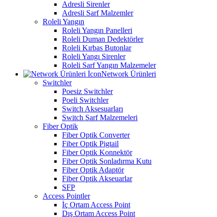
Adresli Sirenler
Adresli Sarf Malzemler
Roleli Yangın
Roleli Yangın Panelleri
Roleli Duman Dedektörler
Roleli Kırbas Butonlar
Roleli Yangı Sirenler
Roleli Sarf Yangın Malzemeler
Network Ürünleri
Switchler
Poesiz Switchler
Poeli Switchler
Switch Aksesuarları
Switch Sarf Malzemeleri
Fiber Optik
Fiber Optik Converter
Fiber Optik Pigtail
Fiber Optik Konnektör
Fiber Optik Sonladırma Kutu
Fiber Optik Adaptör
Fiber Optik Akseuarlar
SFP
Access Pointler
İç Ortam Access Point
Dış Ortam Access Point