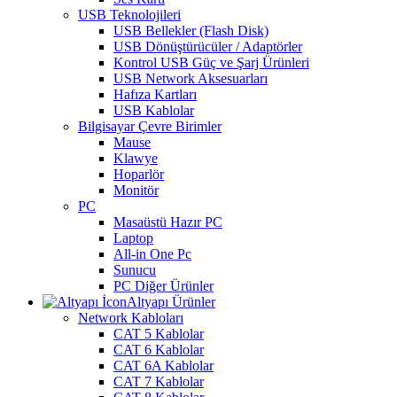
USB Teknolojileri
USB Bellekler (Flash Disk)
USB Dönüştürücüler / Adaptörler
Kontrol USB Güç ve Şarj Ürünleri
USB Network Aksesuarları
Hafıza Kartları
USB Kablolar
Bilgisayar Çevre Birimler
Mause
Klawye
Hoparlör
Monitör
PC
Masaüstü Hazır PC
Laptop
All-in One Pc
Sunucu
PC Diğer Ürünler
Altyapı Ürünler
Network Kabloları
CAT 5 Kablolar
CAT 6 Kablolar
CAT 6A Kablolar
CAT 7 Kablolar