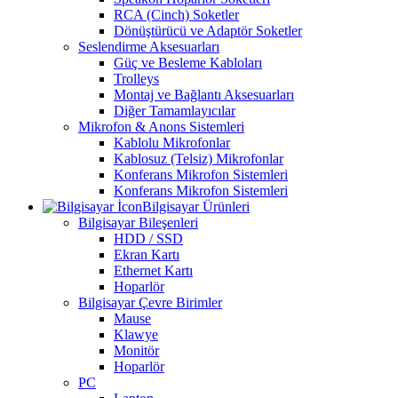
RCA (Cinch) Soketler
Dönüştürücü ve Adaptör Soketler
Seslendirme Aksesuarları
Güç ve Besleme Kabloları
Trolleys
Montaj ve Bağlantı Aksesuarları
Diğer Tamamlayıcılar
Mikrofon & Anons Sistemleri
Kablolu Mikrofonlar
Kablosuz (Telsiz) Mikrofonlar
Konferans Mikrofon Sistemleri
Konferans Mikrofon Sistemleri
Bilgisayar Ürünleri
Bilgisayar Bileşenleri
HDD / SSD
Ekran Kartı
Ethernet Kartı
Hoparlör
Bilgisayar Çevre Birimler
Mause
Klawye
Monitör
Hoparlör
PC