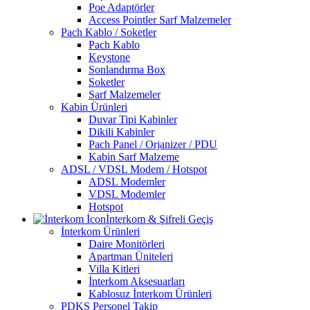
Poe Adaptörler
Access Pointler Sarf Malzemeler
Pach Kablo / Soketler
Pach Kablo
Keystone
Sonlandırma Box
Soketler
Sarf Malzemeler
Kabin Ürünleri
Duvar Tipi Kabinler
Dikili Kabinler
Pach Panel / Orjanizer / PDU
Kabin Sarf Malzeme
ADSL / VDSL Modem / Hotspot
ADSL Modemler
VDSL Modemler
Hotspot
İnterkom & Şifreli Geçiş
İnterkom Ürünleri
Daire Monitörleri
Apartman Üniteleri
Villa Kitleri
İnterkom Aksesuarları
Kablosuz İnterkom Ürünleri
PDKS Personel Takip