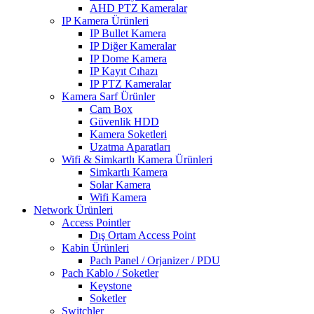
AHD PTZ Kameralar
IP Kamera Ürünleri
IP Bullet Kamera
IP Diğer Kameralar
IP Dome Kamera
IP Kayıt Cıhazı
IP PTZ Kameralar
Kamera Sarf Ürünler
Cam Box
Güvenlik HDD
Kamera Soketleri
Uzatma Aparatları
Wifi & Simkartlı Kamera Ürünleri
Simkartlı Kamera
Solar Kamera
Wifi Kamera
Network Ürünleri
Access Pointler
Dış Ortam Access Point
Kabin Ürünleri
Pach Panel / Orjanizer / PDU
Pach Kablo / Soketler
Keystone
Soketler
Switchler