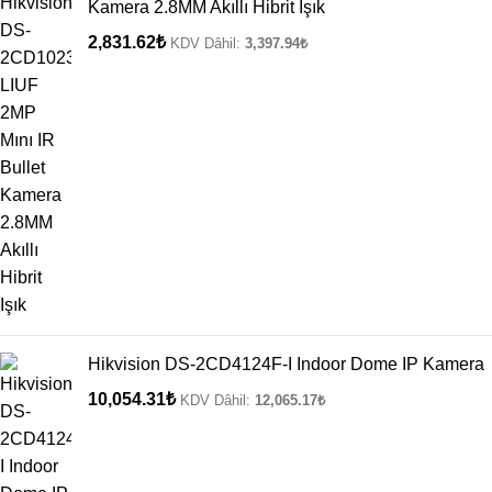
Kamera 2.8MM Akıllı Hibrit Işık
2,831.62
₺
KDV Dâhil:
3,397.94
₺
Hikvision DS-2CD4124F-I Indoor Dome IP Kamera
10,054.31
₺
KDV Dâhil:
12,065.17
₺