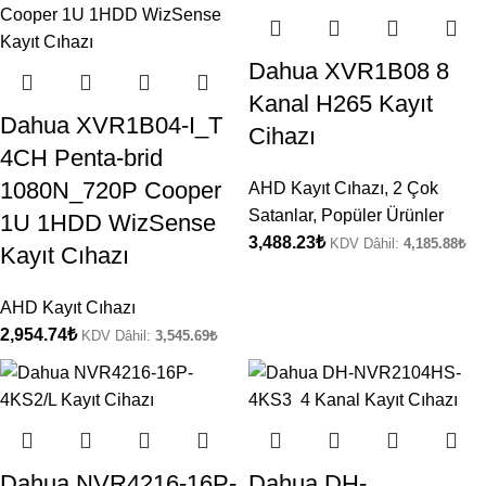
Dahua XVR1B08 8
Kanal H265 Kayıt
Dahua XVR1B04-I_T
Cihazı
4CH Penta-brid
1080N_720P Cooper
AHD Kayıt Cıhazı
,
2 Çok
Satanlar
,
Popüler Ürünler
1U 1HDD WizSense
3,488.23
₺
KDV Dâhil:
4,185.88
₺
Kayıt Cıhazı
AHD Kayıt Cıhazı
2,954.74
₺
KDV Dâhil:
3,545.69
₺
Dahua NVR4216-16P-
Dahua DH-