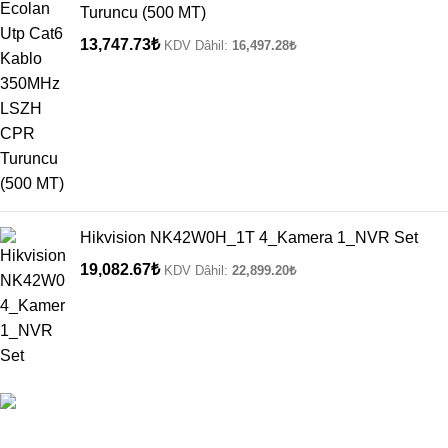
Turuncu (500 MT)
13,747.73
₺
KDV Dâhil:
16,497.28
₺
Hikvision NK42W0H_1T 4_Kamera 1_NVR Set
19,082.67
₺
KDV Dâhil:
22,899.20
₺