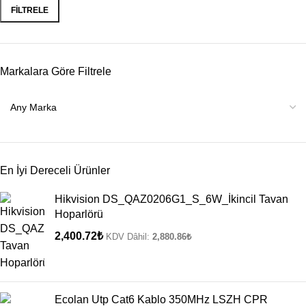
FILTRELE
Markalara Göre Filtrele
En İyi Dereceli Ürünler
Hikvision DS_QAZ0206G1_S_6W_İkincil Tavan
Hoparlörü
2,400.72
₺
KDV Dâhil:
2,880.86
₺
Ecolan Utp Cat6 Kablo 350MHz LSZH CPR