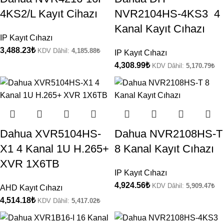
4KS2/L Kayıt Cihazı
NVR2104HS-4KS3 4
Kanal Kayıt Cıhazı
IP Kayıt Cıhazı
3,488.23
₺
KDV Dâhil:
4,185.88
₺
IP Kayıt Cıhazı
4,308.99
₺
KDV Dâhil:
5,170.79
₺
Dahua XVR5104HS-
Dahua NVR2108HS-T
X1 4 Kanal 1U H.265+
8 Kanal Kayıt Cıhazı
XVR 1X6TB
IP Kayıt Cıhazı
4,924.56
₺
KDV Dâhil:
5,909.47
₺
AHD Kayıt Cıhazı
4,514.18
₺
KDV Dâhil:
5,417.02
₺