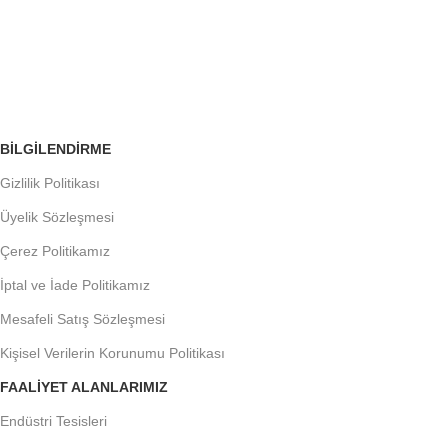
ÜCRETSİZ İADE
Siparişleri Takip Edin
BILGILENDIRME
Gizlilik Politikası
Üyelik Sözleşmesi
Çerez Politikamız
İptal ve İade Politikamız
Mesafeli Satış Sözleşmesi
Kişisel Verilerin Korunumu Politikası
FAALIYET ALANLARIMIZ
Endüstri Tesisleri