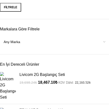
FILTRELE
Markalara Göre Filtrele
En İyi Dereceli Ürünler
Livicom 2G Başlangıç Seti
18,467.10
₺
19,698.24
₺
KDV Dâhil:
22,160.52
₺