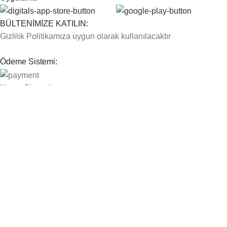
BÜLTENİMİZE KATILIN:
Gizlilik Politikamıza uygun olarak kullanılacaktır
Ödeme Sistemi:
Kargo Sistemi:
Sosyal Bağlantılarımız:
© 2026
Farma E Ticaret
. All rights reserved
Mağaza
Filters
Wishlist