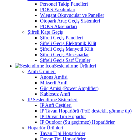
Personel Takip Panelleri
PDKS Yazılımları
Wiegant Okuyucular ve Paneller
Otopark Araç Geçiş Sistemleri
PDKS Akseuarları
Şifreli Kapı Geçiş
Şifreli Geçiş Panelleri
Şifreli Geçiş Elektronik Kilit
Şifreli Geçiş Manyetil Kilit
Şifreli Geçiş Aksesuarlar
Şifreli Geçiş Sarf Ürünler
Seslendirme Ürünleri
Amfi Ürünleri
Anons Amfisi
Mikserli Amfi
Güç Amisi (Power Amplifier)
Kablosuz Amfi
IP Seslendirme Sistemleri
IP Anfi Çeşitleri
IP Tavan Hoparlörü (PoE destekli, gömme tip)
IP Duvar Tipi Hoparlör
IP Outdoor (Su geçirmez) Hoparlörler
Hoparlör Ürünleri
Tavan Tipi Hoparlörler
Duvar Tipi Hoparlörler