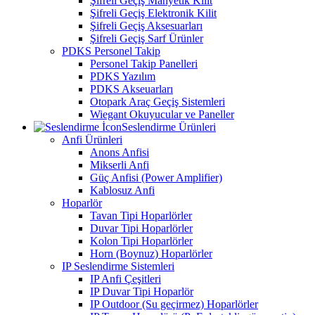
Şifreli Geçiş Manyetik Kilit
Şifreli Geçiş Elektronik Kilit
Şifreli Geçiş Aksesuarları
Şifreli Geçiş Sarf Ürünler
PDKS Personel Takip
Personel Takip Panelleri
PDKS Yazılım
PDKS Akseuarları
Otopark Araç Geçiş Sistemleri
Wiegant Okuyucular ve Paneller
Seslendirme Ürünleri
Anfi Ürünleri
Anons Anfisi
Mikserli Anfi
Güç Anfisi (Power Amplifier)
Kablosuz Anfi
Hoparlör
Tavan Tipi Hoparlörler
Duvar Tipi Hoparlörler
Kolon Tipi Hoparlörler
Horn (Boynuz) Hoparlörler
IP Seslendirme Sistemleri
IP Anfi Çeşitleri
IP Duvar Tipi Hoparlör
IP Outdoor (Su geçirmez) Hoparlörler