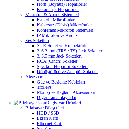
Horn (Boynuz) Hoparlörler
Kolon Tipi Hoparlörler
Mikrofon & Anons Sistemleri
Kablolu Mikrofonlar
Kablosuz (Telsiz) Mikrofonlar
Konferans Mikrofon Sistemleri
IP Mikrofon ve Anons
Ses Soketleri
XLR Soket ve Konnektörler
2. 6.3 mm (TRS / TS) Jack Soketleri
3. 3.5 mm Jack Soketleri
RCA (Cinch) Soketler
Speakon Hoparlör Soketleri
Dönüştürücü ve Adaptör Soketler
Aksesuar
Güç ve Besleme Kabloları
Trolleys
Montaj ve Bağlantı Aksesuarları
Diğer Tamamlayıcılar
Bilgisayar Ürünleri
Bilgisayar Bileşenleri
HDD / SSD
Ekran Kartı
Ethernet Kartı
Ses Kartı