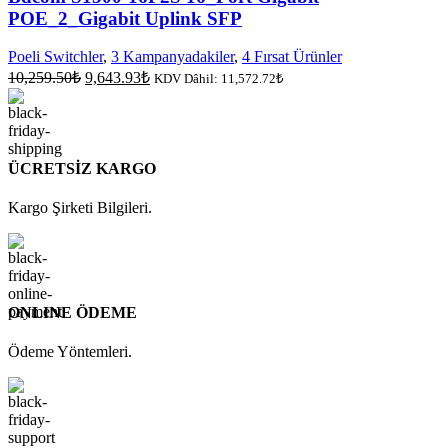
POE_2_Gigabit Uplink SFP
Poeli Switchler
,
3 Kampanyadakiler
,
4 Fırsat Ürünler
Orijinal
Şu
10,259.50
₺
9,643.93
₺
KDV Dâhil:
11,572.72
₺
fiyat:
andaki
fiyat:
10,259.50₺.
9,643.93₺.
ÜCRETSİZ KARGO
Kargo Şirketi Bilgileri.
ONLINE ÖDEME
Ödeme Yöntemleri.