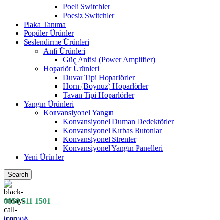
Poeli Switchler
Poesiz Switchler
Plaka Tanıma
Popüler Ürünler
Seslendirme Ürünleri
Anfi Ürünleri
Güç Anfisi (Power Amplifier)
Hoparlör Ürünleri
Duvar Tipi Hoparlörler
Horn (Boynuz) Hoparlörler
Tavan Tipi Hoparlörler
Yangın Ürünleri
Konvansiyonel Yangın
Konvansiyonel Duman Dedektörler
Konvansiyonel Kırbas Butonlar
Konvansiyonel Sirenler
Konvansiyonel Yangın Panelleri
Yeni Ürünler
Search
0850 511 1501
0
0.00
₺