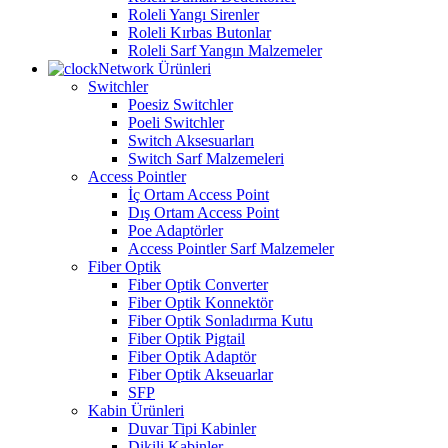
Roleli Yangı Sirenler
Roleli Kırbas Butonlar
Roleli Sarf Yangın Malzemeler
Network Ürünleri
Switchler
Poesiz Switchler
Poeli Switchler
Switch Aksesuarları
Switch Sarf Malzemeleri
Access Pointler
İç Ortam Access Point
Dış Ortam Access Point
Poe Adaptörler
Access Pointler Sarf Malzemeler
Fiber Optik
Fiber Optik Converter
Fiber Optik Konnektör
Fiber Optik Sonladırma Kutu
Fiber Optik Pigtail
Fiber Optik Adaptör
Fiber Optik Akseuarlar
SFP
Kabin Ürünleri
Duvar Tipi Kabinler
Dikili Kabinler