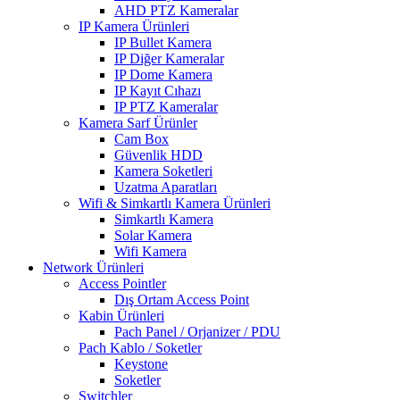
AHD PTZ Kameralar
IP Kamera Ürünleri
IP Bullet Kamera
IP Diğer Kameralar
IP Dome Kamera
IP Kayıt Cıhazı
IP PTZ Kameralar
Kamera Sarf Ürünler
Cam Box
Güvenlik HDD
Kamera Soketleri
Uzatma Aparatları
Wifi & Simkartlı Kamera Ürünleri
Simkartlı Kamera
Solar Kamera
Wifi Kamera
Network Ürünleri
Access Pointler
Dış Ortam Access Point
Kabin Ürünleri
Pach Panel / Orjanizer / PDU
Pach Kablo / Soketler
Keystone
Soketler
Switchler