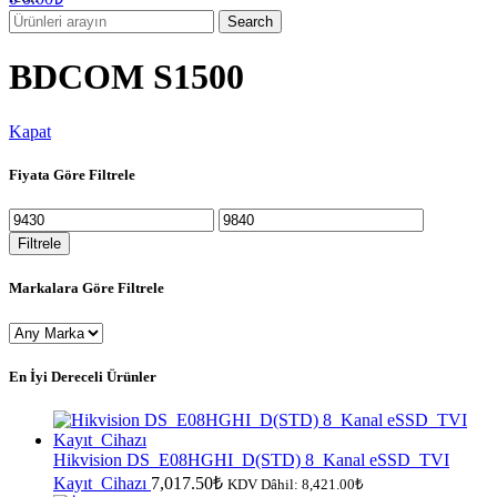
Search
BDCOM S1500
Kapat
Fiyata Göre Filtrele
En
En
düşük
yüksek
Filtrele
fiyat
fiyat
Markalara Göre Filtrele
En İyi Dereceli Ürünler
Hikvision DS_E08HGHI_D(STD) 8_Kanal eSSD_TVI
Kayıt_Cihazı
7,017.50
₺
KDV Dâhil:
8,421.00
₺