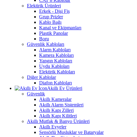
CAT 8 Kablolar
Elektirik Ürünleri
Erkek - Dişi Fiş
Grup Prizler
Kablo Bağı
Kanal ve Ekipmanları
Plastik Panolar
Boru
Güvenlik Kabloları
Alarm Kabloları
Kamera Kabloları
Yangın Kabloları
Uydu Kabloları
Elektirik Kabloları
Diğer Kablolar
Diafon Kabloları
Akıllı Ev Ürünleri
Güvenlik
Akıllı Kameralar
Akıllı Alarm Sistemleri
Akıllı Kapı Zilleri
Akıllı Kapı Kilitleri
Akıllı Mutfak & Banyo Ürünleri
Akıllı Evyeler
Sensörlü Musluklar ve Bataryalar