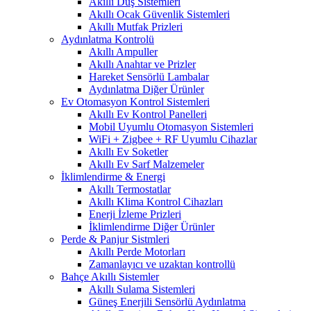
Akıllı Duş Sistemleri
Akıllı Ocak Güvenlik Sistemleri
Akıllı Mutfak Prizleri
Aydınlatma Kontrolü
Akıllı Ampuller
Akıllı Anahtar ve Prizler
Hareket Sensörlü Lambalar
Aydınlatma Diğer Ürünler
Ev Otomasyon Kontrol Sistemleri
Akıllı Ev Kontrol Panelleri
Mobil Uyumlu Otomasyon Sistemleri
WiFi + Zigbee + RF Uyumlu Cihazlar
Akıllı Ev Soketler
Akıllı Ev Sarf Malzemeler
İklimlendirme & Energi
Akıllı Termostatlar
Akıllı Klima Kontrol Cihazları
Enerji İzleme Prizleri
İklimlendirme Diğer Ürünler
Perde & Panjur Sistmleri
Akıllı Perde Motorları
Zamanlayıcı ve uzaktan kontrollü
Bahçe Akıllı Sistemler
Akıllı Sulama Sistemleri
Güneş Enerjili Sensörlü Aydınlatma