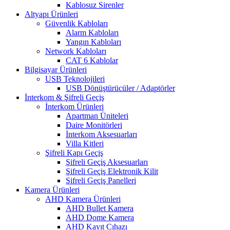
Kablosuz Sirenler
Altyapı Ürünleri
Güvenlik Kabloları
Alarm Kabloları
Yangın Kabloları
Network Kabloları
CAT 6 Kablolar
Bilgisayar Ürünleri
USB Teknolojileri
USB Dönüştürücüler / Adaptörler
İnterkom & Şifreli Geçiş
İnterkom Ürünleri
Apartman Üniteleri
Daire Monitörleri
İnterkom Aksesuarları
Villa Kitleri
Şifreli Kapı Geçiş
Şifreli Geçiş Aksesuarları
Şifreli Geçiş Elektronik Kilit
Şifreli Geçiş Panelleri
Kamera Ürünleri
AHD Kamera Ürünleri
AHD Bullet Kamera
AHD Dome Kamera
AHD Kayıt Cıhazı