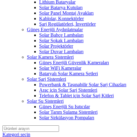
Lithium Bataryalar
Solar Batarya Kutuları
Solar Panel Montaj Ayakları
Kablolar, Konnektörler
Şarj Regülatörleri, İnvertörler
Güneş Enerjili Aydınlatmalar
Solar Bahçe Lambaları
Solar Sokak Lambaları
Solar Projektörler
Solar Duvar Lambaları
Solar Kamera Sistemleri
Güneş Enerjili Güvenlik Kameraları
Solar WiFi Kameralar
Bataryalı Solar Kamera Setleri
Solar Şarj Sistemleri
Powerbank & Taşınabilir Solar Şarj Cihazları
Araç için Solar Şarj Sistemleri
Telefon & Tablet için Solar Şarj Kitleri
Solar Su Sistemleri
Güneş Enerjili Su Isıtıcılar
Solar Tarım Sulama Sistemleri
Solar Sirkülasyon Pompaları
Kategori seçin