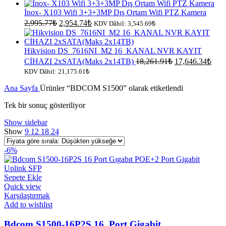
İnox- X103 Wifi 3+3+3MP Dış Ortam Wifi PTZ Kamera
Orijinal
Şu
2,995.77
₺
2,954.74
₺
KDV Dâhil:
3,545.69
₺
fiyat:
andaki
fiyat:
2,995.77₺.
2,954.74₺.
Hikvision DS_7616NI_M2 16_KANAL NVR KAYIT
Orijinal
Şu
CİHAZI 2xSATA(Maks 2x14TB)
18,261.91
₺
17,646.34
₺
fiyat:
anda
KDV Dâhil:
21,175.61
₺
fiyat
18,261.91₺.
Ana Sayfa
Ürünler “BDCOM S1500” olarak etiketlendi
17,6
Tek bir sonuç gösteriliyor
Show sidebar
Show
9
12
18
24
-6%
Sepete Ekle
Quick view
Karşılaştırmak
Add to wishlist
Bdcom S1500-16P2S 16_Port Gigabit