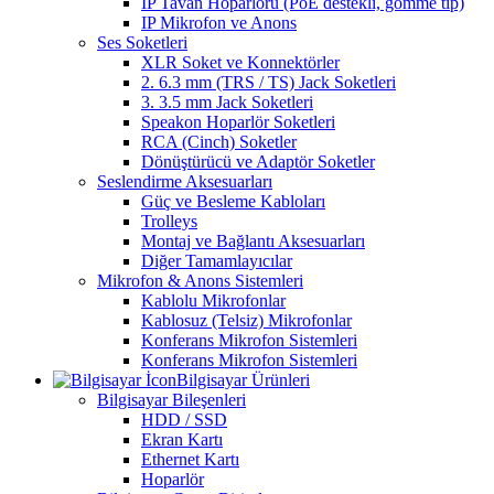
IP Tavan Hoparlörü (PoE destekli, gömme tip)
IP Mikrofon ve Anons
Ses Soketleri
XLR Soket ve Konnektörler
2. 6.3 mm (TRS / TS) Jack Soketleri
3. 3.5 mm Jack Soketleri
Speakon Hoparlör Soketleri
RCA (Cinch) Soketler
Dönüştürücü ve Adaptör Soketler
Seslendirme Aksesuarları
Güç ve Besleme Kabloları
Trolleys
Montaj ve Bağlantı Aksesuarları
Diğer Tamamlayıcılar
Mikrofon & Anons Sistemleri
Kablolu Mikrofonlar
Kablosuz (Telsiz) Mikrofonlar
Konferans Mikrofon Sistemleri
Konferans Mikrofon Sistemleri
Bilgisayar Ürünleri
Bilgisayar Bileşenleri
HDD / SSD
Ekran Kartı
Ethernet Kartı
Hoparlör