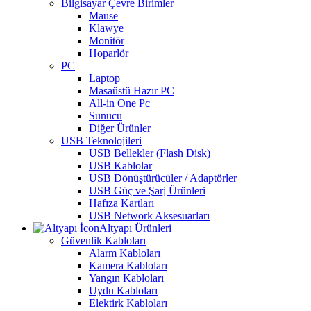
Bilgisayar Çevre Birimler
Mause
Klawye
Monitör
Hoparlör
PC
Laptop
Masaüstü Hazır PC
All-in One Pc
Sunucu
Diğer Ürünler
USB Teknolojileri
USB Bellekler (Flash Disk)
USB Kablolar
USB Dönüştürücüler / Adaptörler
USB Güç ve Şarj Ürünleri
Hafıza Kartları
USB Network Aksesuarları
Altyapı Ürünleri
Güvenlik Kabloları
Alarm Kabloları
Kamera Kabloları
Yangın Kabloları
Uydu Kabloları
Elektirk Kabloları