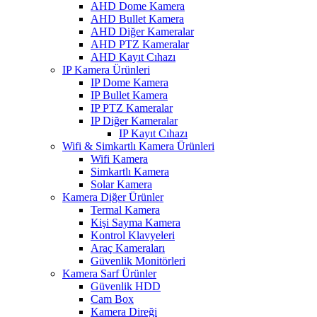
AHD Dome Kamera
AHD Bullet Kamera
AHD Diğer Kameralar
AHD PTZ Kameralar
AHD Kayıt Cıhazı
IP Kamera Ürünleri
IP Dome Kamera
IP Bullet Kamera
IP PTZ Kameralar
IP Diğer Kameralar
IP Kayıt Cıhazı
Wifi & Simkartlı Kamera Ürünleri
Wifi Kamera
Simkartlı Kamera
Solar Kamera
Kamera Diğer Ürünler
Termal Kamera
Kişi Sayma Kamera
Kontrol Klavyeleri
Araç Kameraları
Güvenlik Monitörleri
Kamera Sarf Ürünler
Güvenlik HDD
Cam Box
Kamera Direği