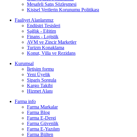
Mesafeli Satış Sözleşmesi
Kişisel Verilerin Korunumu Politikası
Faaliyet Alanlarımız
Endüstri Tesisleri
Sağlık - Eğitim
Finans - Lojistik
AVM ve Zincir Marketler
Turizm Konaklama
Konut, Villa ve Rezidans
Kurumsal
İletişim formu
Yeni Üyelik
Sipariş Sorgula
Kargo Takibi
Hizmet Alanı
Farma info
Farma Markalar
Farma Blog
Farma E-Dergi
Farma Güvenlik
Farma E-Yazılım
Farma Bülten