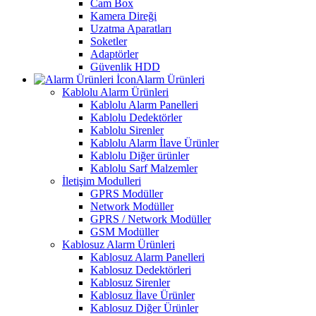
Cam Box
Kamera Direği
Uzatma Aparatları
Soketler
Adaptörler
Güvenlik HDD
Alarm Ürünleri
Kablolu Alarm Ürünleri
Kablolu Alarm Panelleri
Kablolu Dedektörler
Kablolu Sirenler
Kablolu Alarm İlave Ürünler
Kablolu Diğer ürünler
Kablolu Sarf Malzemler
İletişim Modulleri
GPRS Modüller
Network Modüller
GPRS / Network Modüller
GSM Modüller
Kablosuz Alarm Ürünleri
Kablosuz Alarm Panelleri
Kablosuz Dedektörleri
Kablosuz Sirenler
Kablosuz İlave Ürünler
Kablosuz Diğer Ürünler