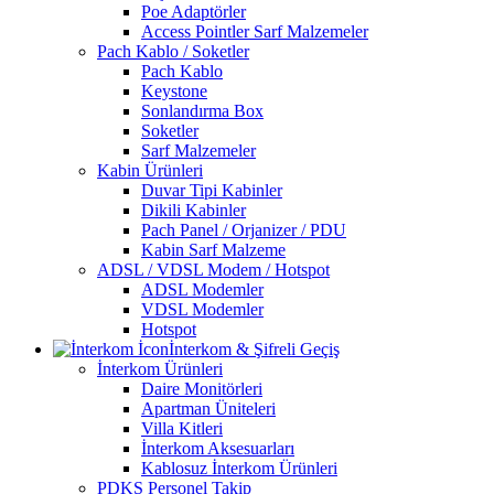
Poe Adaptörler
Access Pointler Sarf Malzemeler
Pach Kablo / Soketler
Pach Kablo
Keystone
Sonlandırma Box
Soketler
Sarf Malzemeler
Kabin Ürünleri
Duvar Tipi Kabinler
Dikili Kabinler
Pach Panel / Orjanizer / PDU
Kabin Sarf Malzeme
ADSL / VDSL Modem / Hotspot
ADSL Modemler
VDSL Modemler
Hotspot
İnterkom & Şifreli Geçiş
İnterkom Ürünleri
Daire Monitörleri
Apartman Üniteleri
Villa Kitleri
İnterkom Aksesuarları
Kablosuz İnterkom Ürünleri
PDKS Personel Takip