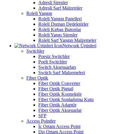
Adresli Sirenler
Adresli Sarf Malzemler
Roleli Yangın
Roleli Yangın Panelleri
Roleli Duman Dedektörler
Roleli Kırbas Butonlar
Roleli Yangı Sirenler
Roleli Sarf Yangın Malzemeler
Network Ürünleri
Switchler
Poesiz Switchler
Poeli Switchler
Switch Aksesuarları
Switch Sarf Malzemeleri
Fiber Optik
Fiber Optik Converter
Fiber Optik Pigtail
Fiber Optik Konnektör
Fiber Optik Sonladırma Kutu
Fiber Optik Adaptör
Fiber Optik Akseuarlar
SFP
Access Pointler
İç Ortam Access Point
Dış Ortam Access Point