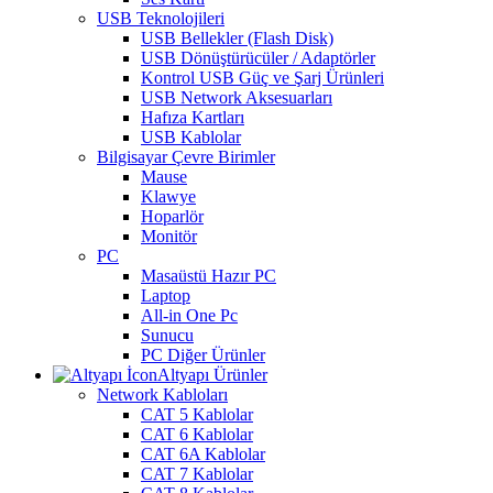
USB Teknolojileri
USB Bellekler (Flash Disk)
USB Dönüştürücüler / Adaptörler
Kontrol USB Güç ve Şarj Ürünleri
USB Network Aksesuarları
Hafıza Kartları
USB Kablolar
Bilgisayar Çevre Birimler
Mause
Klawye
Hoparlör
Monitör
PC
Masaüstü Hazır PC
Laptop
All-in One Pc
Sunucu
PC Diğer Ürünler
Altyapı Ürünler
Network Kabloları
CAT 5 Kablolar
CAT 6 Kablolar
CAT 6A Kablolar
CAT 7 Kablolar