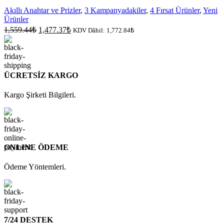
Akıllı Anahtar ve Prizler
,
3 Kampanyadakiler
,
4 Fırsat Ürünler
,
Yeni
Ürünler
Orijinal
Şu
1,559.44
₺
1,477.37
₺
KDV Dâhil:
1,772.84
₺
fiyat:
andaki
fiyat:
1,559.44₺.
1,477.37₺.
ÜCRETSİZ KARGO
Kargo Şirketi Bilgileri.
ONLINE ÖDEME
Ödeme Yöntemleri.
7/24 DESTEK