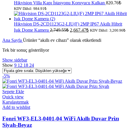
Hikvision Villa Kapı İstasyonu Koruyucu Kalkan
820.76
₺
KDV Dâhil:
984.91
₺
Hikvision DS-2CD1123G2-LIU(F) 2MP IP67 Akıllı Hibrit
Orijinal
Şu
Işık Dome Kamera
2,749.55
₺
2,667.47
₺
KDV Dâhil:
3,200.96
₺
fiyat:
andaki
fiyat:
Ana Sayfa
Ürünler “akıllı ev cihazı” olarak etiketlendi
2,749.55₺.
2,667.47₺.
Tek bir sonuç gösteriliyor
Show sidebar
Show
9
12
18
24
-5%
Sepete Ekle
Quick view
Karşılaştırmak
Add to wishlist
Fonri WF3-EL3-0401-04 WiFi Akıllı Duvar Prizı
Siyah-Beyaz