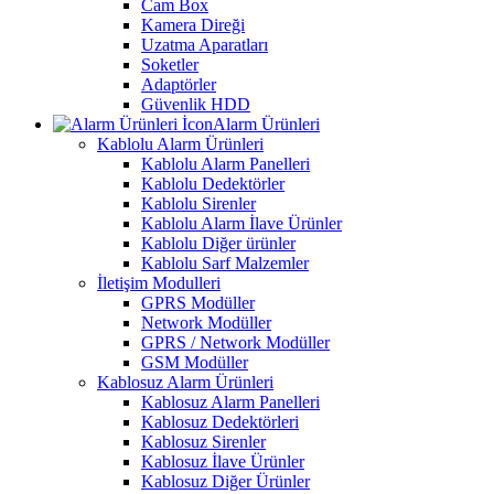
Cam Box
Kamera Direği
Uzatma Aparatları
Soketler
Adaptörler
Güvenlik HDD
Alarm Ürünleri
Kablolu Alarm Ürünleri
Kablolu Alarm Panelleri
Kablolu Dedektörler
Kablolu Sirenler
Kablolu Alarm İlave Ürünler
Kablolu Diğer ürünler
Kablolu Sarf Malzemler
İletişim Modulleri
GPRS Modüller
Network Modüller
GPRS / Network Modüller
GSM Modüller
Kablosuz Alarm Ürünleri
Kablosuz Alarm Panelleri
Kablosuz Dedektörleri
Kablosuz Sirenler
Kablosuz İlave Ürünler
Kablosuz Diğer Ürünler