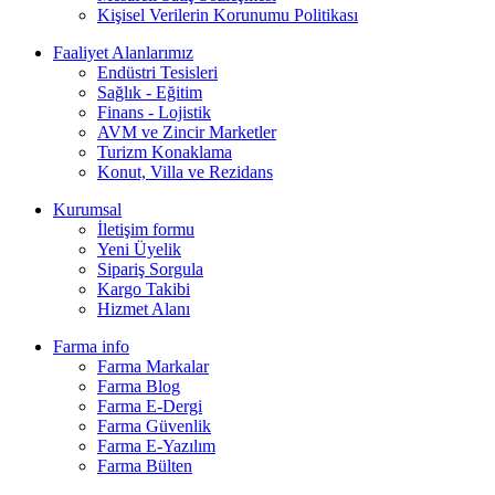
Kişisel Verilerin Korunumu Politikası
Faaliyet Alanlarımız
Endüstri Tesisleri
Sağlık - Eğitim
Finans - Lojistik
AVM ve Zincir Marketler
Turizm Konaklama
Konut, Villa ve Rezidans
Kurumsal
İletişim formu
Yeni Üyelik
Sipariş Sorgula
Kargo Takibi
Hizmet Alanı
Farma info
Farma Markalar
Farma Blog
Farma E-Dergi
Farma Güvenlik
Farma E-Yazılım
Farma Bülten