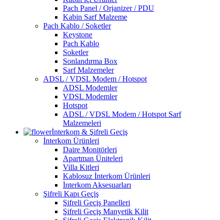
Pach Panel / Orjanizer / PDU
Kabin Sarf Malzeme
Pach Kablo / Soketler
Keystone
Pach Kablo
Soketler
Sonlandırma Box
Sarf Malzemeler
ADSL / VDSL Modem / Hotspot
ADSL Modemler
VDSL Modemler
Hotspot
ADSL / VDSL Modem / Hotspot Sarf
Malzemeleri
İnterkom & Şifreli Geçiş
İnterkom Ürünleri
Daire Monitörleri
Apartman Üniteleri
Villa Kitleri
Kablosuz İnterkom Ürünleri
İnterkom Aksesuarları
Şifreli Kapı Geçiş
Şifreli Geçiş Panelleri
Şifreli Geçiş Manyetik Kilit