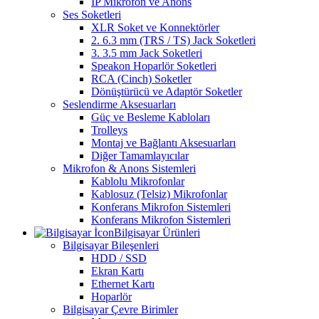
IP Mikrofon ve Anons
Ses Soketleri
XLR Soket ve Konnektörler
2. 6.3 mm (TRS / TS) Jack Soketleri
3. 3.5 mm Jack Soketleri
Speakon Hoparlör Soketleri
RCA (Cinch) Soketler
Dönüştürücü ve Adaptör Soketler
Seslendirme Aksesuarları
Güç ve Besleme Kabloları
Trolleys
Montaj ve Bağlantı Aksesuarları
Diğer Tamamlayıcılar
Mikrofon & Anons Sistemleri
Kablolu Mikrofonlar
Kablosuz (Telsiz) Mikrofonlar
Konferans Mikrofon Sistemleri
Konferans Mikrofon Sistemleri
Bilgisayar Ürünleri
Bilgisayar Bileşenleri
HDD / SSD
Ekran Kartı
Ethernet Kartı
Hoparlör
Bilgisayar Çevre Birimler