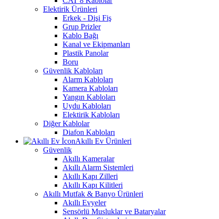
CAT 8 Kablolar
Elektirik Ürünleri
Erkek - Dişi Fiş
Grup Prizler
Kablo Bağı
Kanal ve Ekipmanları
Plastik Panolar
Boru
Güvenlik Kabloları
Alarm Kabloları
Kamera Kabloları
Yangın Kabloları
Uydu Kabloları
Elektirik Kabloları
Diğer Kablolar
Diafon Kabloları
Akıllı Ev Ürünleri
Güvenlik
Akıllı Kameralar
Akıllı Alarm Sistemleri
Akıllı Kapı Zilleri
Akıllı Kapı Kilitleri
Akıllı Mutfak & Banyo Ürünleri
Akıllı Evyeler
Sensörlü Musluklar ve Bataryalar