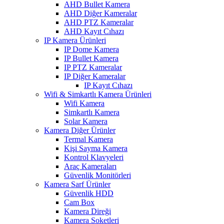
AHD Bullet Kamera
AHD Diğer Kameralar
AHD PTZ Kameralar
AHD Kayıt Cıhazı
IP Kamera Ürünleri
IP Dome Kamera
IP Bullet Kamera
IP PTZ Kameralar
IP Diğer Kameralar
IP Kayıt Cıhazı
Wifi & Simkartlı Kamera Ürünleri
Wifi Kamera
Simkartlı Kamera
Solar Kamera
Kamera Diğer Ürünler
Termal Kamera
Kişi Sayma Kamera
Kontrol Klavyeleri
Araç Kameraları
Güvenlik Monitörleri
Kamera Sarf Ürünler
Güvenlik HDD
Cam Box
Kamera Direği
Kamera Soketleri