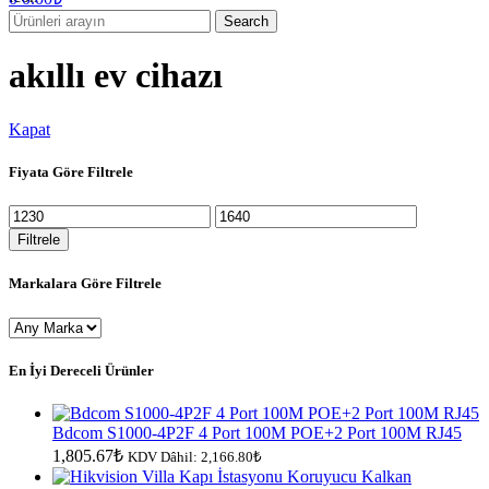
Search
akıllı ev cihazı
Kapat
Fiyata Göre Filtrele
En
En
düşük
yüksek
Filtrele
fiyat
fiyat
Markalara Göre Filtrele
En İyi Dereceli Ürünler
Bdcom S1000-4P2F 4 Port 100M POE+2 Port 100M RJ45
1,805.67
₺
KDV Dâhil:
2,166.80
₺