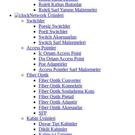
Roleli Kırbas Butonlar
Roleli Sarf Yangın Malzemeler
Network Ürünleri
Switchler
Poesiz Switchler
Poeli Switchler
Switch Aksesuarları
Switch Sarf Malzemeleri
Access Pointler
İç Ortam Access Point
Dış Ortam Access Point
Poe Adaptörler
Access Pointler Sarf Malzemeler
Fiber Optik
Fiber Optik Converter
Fiber Optik Konnektör
Fiber Optik Sonladırma Kutu
Fiber Optik Pigtail
Fiber Optik Adaptör
Fiber Optik Akseuarlar
SFP
Kabin Ürünleri
Duvar Tipi Kabinler
Dikili Kabinler
Kabin içi Ürünler