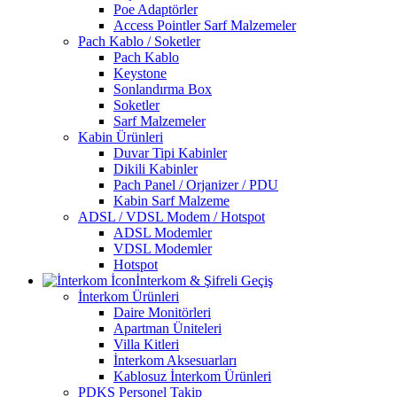
Poe Adaptörler
Access Pointler Sarf Malzemeler
Pach Kablo / Soketler
Pach Kablo
Keystone
Sonlandırma Box
Soketler
Sarf Malzemeler
Kabin Ürünleri
Duvar Tipi Kabinler
Dikili Kabinler
Pach Panel / Orjanizer / PDU
Kabin Sarf Malzeme
ADSL / VDSL Modem / Hotspot
ADSL Modemler
VDSL Modemler
Hotspot
İnterkom & Şifreli Geçiş
İnterkom Ürünleri
Daire Monitörleri
Apartman Üniteleri
Villa Kitleri
İnterkom Aksesuarları
Kablosuz İnterkom Ürünleri
PDKS Personel Takip