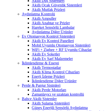
Akıllı Duş Sistemleri
Akıllı Ocak Güvenlik Sistemleri
Akıllı Mutfak Prizleri
Aydınlatma Kontrolü
Akıllı Ampuller
Akıllı Anahtar ve Prizler
Hareket Sensörlü Lambalar
Aydınlatma Diğer Ürünler
Ev Otomasyon Kontrol Sistemleri
Akıllı Ev Kontrol Panelleri
Mobil Uyumlu Otomasyon Sistemleri
WiFi + Zigbee + RF Uyumlu Cihazlar
Akıllı Ev Soketler
Akıllı Ev Sarf Malzemeler
İklimlendirme & Energi
Akıllı Termostatlar
Akıllı Klima Kontrol Cihazları
Enerji İzleme Prizleri
İklimlendirme Diğer Ürünler
Perde & Panjur Sistmleri
Akıllı Perde Motorları
Zamanlayıcı ve uzaktan kontrollü
Bahçe Akıllı Sistemler
Akıllı Sulama Sistemleri
Güneş Enerjili Sensörlü Aydınlatma