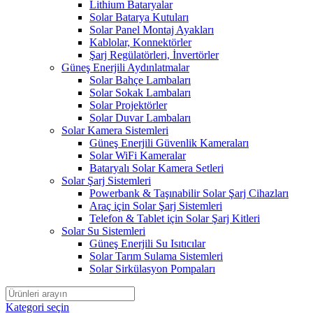
Lithium Bataryalar
Solar Batarya Kutuları
Solar Panel Montaj Ayakları
Kablolar, Konnektörler
Şarj Regülatörleri, İnvertörler
Güneş Enerjili Aydınlatmalar
Solar Bahçe Lambaları
Solar Sokak Lambaları
Solar Projektörler
Solar Duvar Lambaları
Solar Kamera Sistemleri
Güneş Enerjili Güvenlik Kameraları
Solar WiFi Kameralar
Bataryalı Solar Kamera Setleri
Solar Şarj Sistemleri
Powerbank & Taşınabilir Solar Şarj Cihazları
Araç için Solar Şarj Sistemleri
Telefon & Tablet için Solar Şarj Kitleri
Solar Su Sistemleri
Güneş Enerjili Su Isıtıcılar
Solar Tarım Sulama Sistemleri
Solar Sirkülasyon Pompaları
Kategori seçin