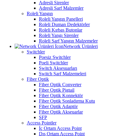
Adresli Sirenler
Adresli Sarf Malzemler
Roleli Yangın
Roleli Yangın Panelleri
Roleli Duman Dedektörler
Roleli Kırbas Butonlar
Roleli Yangı Sirenler
Roleli Sarf Yangın Malzemeler
Network Ürünleri
Switchler
Poesiz Switchler
Poeli Switchler
Switch Aksesuarları
Switch Sarf Malzemeleri
Fiber Optik
Fiber Optik Converter
Fiber Optik Pigtail
Fiber Optik Konnektör
Fiber Optik Sonladırma Kutu
Fiber Optik Adaptör
Fiber Optik Akseuarlar
SFP
Access Pointler
İç Ortam Access Point
Dış Ortam Access Point