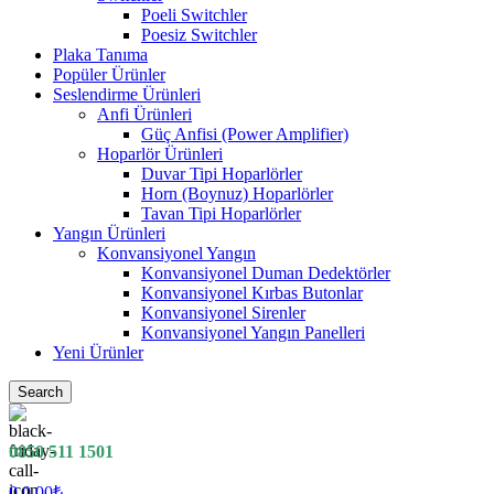
Poeli Switchler
Poesiz Switchler
Plaka Tanıma
Popüler Ürünler
Seslendirme Ürünleri
Anfi Ürünleri
Güç Anfisi (Power Amplifier)
Hoparlör Ürünleri
Duvar Tipi Hoparlörler
Horn (Boynuz) Hoparlörler
Tavan Tipi Hoparlörler
Yangın Ürünleri
Konvansiyonel Yangın
Konvansiyonel Duman Dedektörler
Konvansiyonel Kırbas Butonlar
Konvansiyonel Sirenler
Konvansiyonel Yangın Panelleri
Yeni Ürünler
Search
0850 511 1501
0
0.00
₺