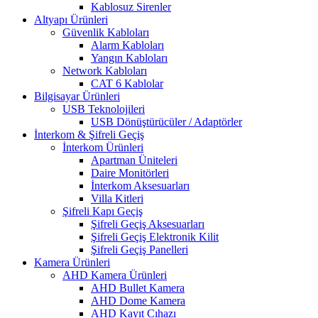
Kablosuz Sirenler
Altyapı Ürünleri
Güvenlik Kabloları
Alarm Kabloları
Yangın Kabloları
Network Kabloları
CAT 6 Kablolar
Bilgisayar Ürünleri
USB Teknolojileri
USB Dönüştürücüler / Adaptörler
İnterkom & Şifreli Geçiş
İnterkom Ürünleri
Apartman Üniteleri
Daire Monitörleri
İnterkom Aksesuarları
Villa Kitleri
Şifreli Kapı Geçiş
Şifreli Geçiş Aksesuarları
Şifreli Geçiş Elektronik Kilit
Şifreli Geçiş Panelleri
Kamera Ürünleri
AHD Kamera Ürünleri
AHD Bullet Kamera
AHD Dome Kamera
AHD Kayıt Cıhazı