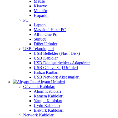
Mause
Klawye
Monitör
Hoparlör
PC
Laptop
Masaüstü Hazır PC
All-in One Pc
Sunucu
Diğer Ürünler
USB Teknolojileri
USB Bellekler (Flash Disk)
USB Kablolar
USB Dönüştürücüler / Adaptörler
USB Güç ve Şarj Ürünleri
Hafıza Kartları
USB Network Aksesuarları
Altyapı Ürünleri
Güvenlik Kabloları
Alarm Kabloları
Kamera Kabloları
Yangın Kabloları
Uydu Kabloları
Elektirk Kabloları
Network Kabloları