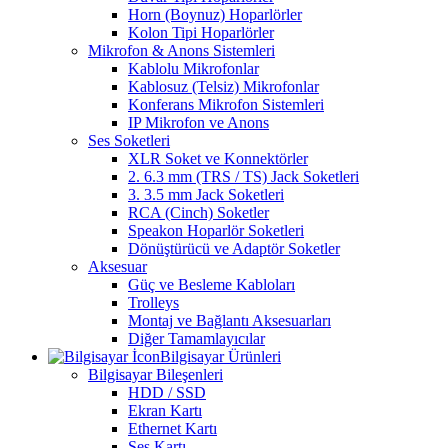
Horn (Boynuz) Hoparlörler
Kolon Tipi Hoparlörler
Mikrofon & Anons Sistemleri
Kablolu Mikrofonlar
Kablosuz (Telsiz) Mikrofonlar
Konferans Mikrofon Sistemleri
IP Mikrofon ve Anons
Ses Soketleri
XLR Soket ve Konnektörler
2. 6.3 mm (TRS / TS) Jack Soketleri
3. 3.5 mm Jack Soketleri
RCA (Cinch) Soketler
Speakon Hoparlör Soketleri
Dönüştürücü ve Adaptör Soketler
Aksesuar
Güç ve Besleme Kabloları
Trolleys
Montaj ve Bağlantı Aksesuarları
Diğer Tamamlayıcılar
Bilgisayar Ürünleri
Bilgisayar Bileşenleri
HDD / SSD
Ekran Kartı
Ethernet Kartı
Ses Kartı