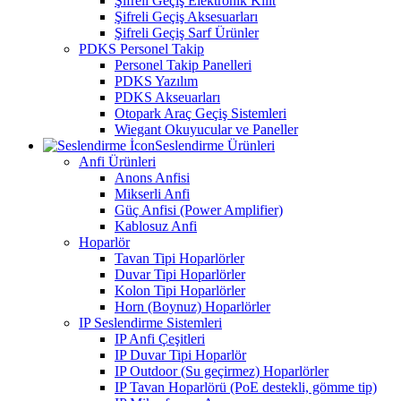
Şifreli Geçiş Elektronik Kilit
Şifreli Geçiş Aksesuarları
Şifreli Geçiş Sarf Ürünler
PDKS Personel Takip
Personel Takip Panelleri
PDKS Yazılım
PDKS Akseuarları
Otopark Araç Geçiş Sistemleri
Wiegant Okuyucular ve Paneller
Seslendirme Ürünleri
Anfi Ürünleri
Anons Anfisi
Mikserli Anfi
Güç Anfisi (Power Amplifier)
Kablosuz Anfi
Hoparlör
Tavan Tipi Hoparlörler
Duvar Tipi Hoparlörler
Kolon Tipi Hoparlörler
Horn (Boynuz) Hoparlörler
IP Seslendirme Sistemleri
IP Anfi Çeşitleri
IP Duvar Tipi Hoparlör
IP Outdoor (Su geçirmez) Hoparlörler
IP Tavan Hoparlörü (PoE destekli, gömme tip)