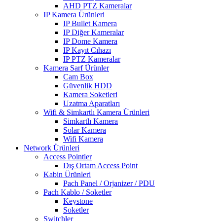
AHD PTZ Kameralar
IP Kamera Ürünleri
IP Bullet Kamera
IP Diğer Kameralar
IP Dome Kamera
IP Kayıt Cıhazı
IP PTZ Kameralar
Kamera Sarf Ürünler
Cam Box
Güvenlik HDD
Kamera Soketleri
Uzatma Aparatları
Wifi & Simkartlı Kamera Ürünleri
Simkartlı Kamera
Solar Kamera
Wifi Kamera
Network Ürünleri
Access Pointler
Dış Ortam Access Point
Kabin Ürünleri
Pach Panel / Orjanizer / PDU
Pach Kablo / Soketler
Keystone
Soketler
Switchler