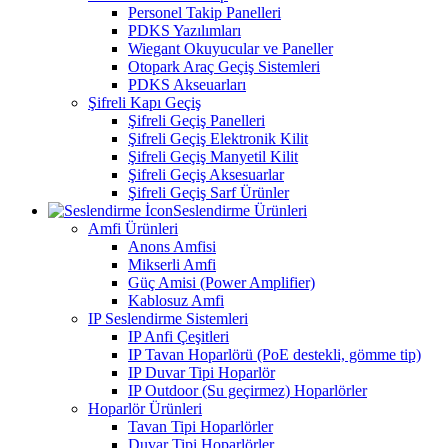
Personel Takip Panelleri
PDKS Yazılımları
Wiegant Okuyucular ve Paneller
Otopark Araç Geçiş Sistemleri
PDKS Akseuarları
Şifreli Kapı Geçiş
Şifreli Geçiş Panelleri
Şifreli Geçiş Elektronik Kilit
Şifreli Geçiş Manyetil Kilit
Şifreli Geçiş Aksesuarlar
Şifreli Geçiş Sarf Ürünler
Seslendirme Ürünleri
Amfi Ürünleri
Anons Amfisi
Mikserli Amfi
Güç Amisi (Power Amplifier)
Kablosuz Amfi
IP Seslendirme Sistemleri
IP Anfi Çeşitleri
IP Tavan Hoparlörü (PoE destekli, gömme tip)
IP Duvar Tipi Hoparlör
IP Outdoor (Su geçirmez) Hoparlörler
Hoparlör Ürünleri
Tavan Tipi Hoparlörler
Duvar Tipi Hoparlörler