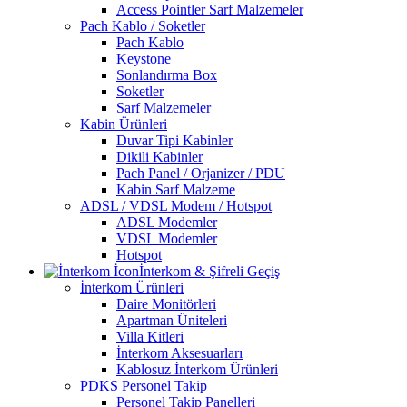
Access Pointler Sarf Malzemeler
Pach Kablo / Soketler
Pach Kablo
Keystone
Sonlandırma Box
Soketler
Sarf Malzemeler
Kabin Ürünleri
Duvar Tipi Kabinler
Dikili Kabinler
Pach Panel / Orjanizer / PDU
Kabin Sarf Malzeme
ADSL / VDSL Modem / Hotspot
ADSL Modemler
VDSL Modemler
Hotspot
İnterkom & Şifreli Geçiş
İnterkom Ürünleri
Daire Monitörleri
Apartman Üniteleri
Villa Kitleri
İnterkom Aksesuarları
Kablosuz İnterkom Ürünleri
PDKS Personel Takip
Personel Takip Panelleri