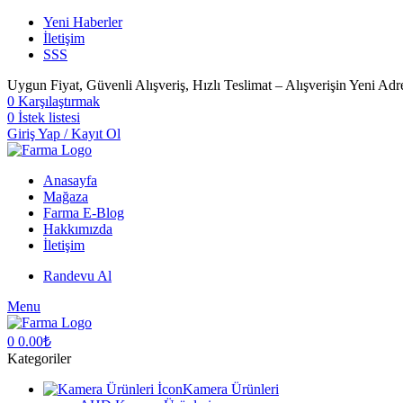
Yeni Haberler
İletişim
SSS
Uygun Fiyat, Güvenli Alışveriş, Hızlı Teslimat – Alışverişin Yeni Adr
0
Karşılaştırmak
0
İstek listesi
Giriş Yap / Kayıt Ol
Anasayfa
Mağaza
Farma E-Blog
Hakkımızda
İletişim
Randevu Al
Menu
0
0.00
₺
Kategoriler
Kamera Ürünleri