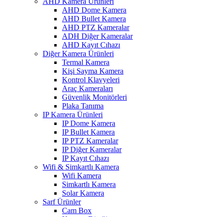
AHD Kamera Ürünleri
AHD Dome Kamera
AHD Bullet Kamera
AHD PTZ Kameralar
ADH Diğer Kameralar
AHD Kayıt Cıhazı
Diğer Kamera Ürünleri
Termal Kamera
Kişi Sayma Kamera
Kontrol Klavyeleri
Araç Kameraları
Güvenlik Monitörleri
Plaka Tanıma
IP Kamera Ürünleri
IP Dome Kamera
IP Bullet Kamera
IP PTZ Kameralar
IP Diğer Kameralar
IP Kayıt Cıhazı
Wifi & Simkartlı Kamera
Wifi Kamera
Simkartlı Kamera
Solar Kamera
Sarf Ürünler
Cam Box