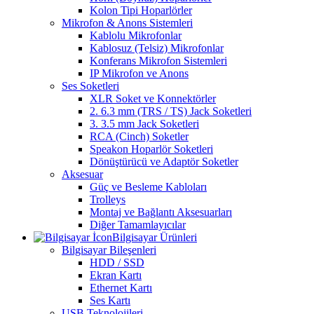
Kolon Tipi Hoparlörler
Mikrofon & Anons Sistemleri
Kablolu Mikrofonlar
Kablosuz (Telsiz) Mikrofonlar
Konferans Mikrofon Sistemleri
IP Mikrofon ve Anons
Ses Soketleri
XLR Soket ve Konnektörler
2. 6.3 mm (TRS / TS) Jack Soketleri
3. 3.5 mm Jack Soketleri
RCA (Cinch) Soketler
Speakon Hoparlör Soketleri
Dönüştürücü ve Adaptör Soketler
Aksesuar
Güç ve Besleme Kabloları
Trolleys
Montaj ve Bağlantı Aksesuarları
Diğer Tamamlayıcılar
Bilgisayar Ürünleri
Bilgisayar Bileşenleri
HDD / SSD
Ekran Kartı
Ethernet Kartı
Ses Kartı
USB Teknolojileri