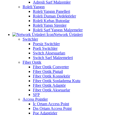
Adresli Sarf Malzemler
Roleli Yangın
Roleli Yangın Panelleri
Roleli Duman Dedektörler
Roleli Kırbas Butonlar
Roleli Yangı Sirenler
Roleli Sarf Yangın Malzemeler
Network Ürünleri
Switchler
Poesiz Switchler
Poeli Switchler
Switch Aksesuarları
Switch Sarf Malzemeleri
Fiber Optik
Fiber Optik Converter
Fiber Optik Pigtail
Fiber Optik Konnektör
Fiber Optik Sonladırma Kutu
Fiber Optik Adaptör
Fiber Optik Akseuarlar
SFP
Access Pointler
İç Ortam Access Point
Dış Ortam Access Point
Poe Adaptörler