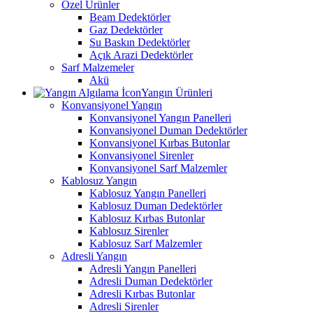
Özel Ürünler
Beam Dedektörler
Gaz Dedektörler
Su Baskın Dedektörler
Açık Arazi Dedektörler
Sarf Malzemeler
Akü
Yangın Ürünleri
Konvansiyonel Yangın
Konvansiyonel Yangın Panelleri
Konvansiyonel Duman Dedektörler
Konvansiyonel Kırbas Butonlar
Konvansiyonel Sirenler
Konvansiyonel Sarf Malzemler
Kablosuz Yangın
Kablosuz Yangın Panelleri
Kablosuz Duman Dedektörler
Kablosuz Kırbas Butonlar
Kablosuz Sirenler
Kablosuz Sarf Malzemler
Adresli Yangın
Adresli Yangın Panelleri
Adresli Duman Dedektörler
Adresli Kırbas Butonlar
Adresli Sirenler