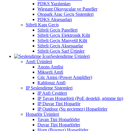
PDKS Yazılımları
Wiegant Okuyucular ve Paneller
Otopark Araç Geçiş Sistemleri
PDKS Akseuarları
Şifreli Kapı Geçiş
Şifreli Geçiş Panelleri
Şifreli Geçiş Elektronik Kilit
Şifreli Geçiş Manyetil Kilit
Şifreli Geçiş Aksesuarlar
Şifreli Geçiş Sarf Ürünler
Seslendirme Ürünleri
Amfi Ürünleri
Anons Amfisi
Mikserli Amfi
Güç Amisi (Power Amplifier)
Kablosuz Amfi
IP Seslendirme Sistemleri
IP Anfi Çeşitleri
IP Tavan Hoparlörü (PoE destekli, gömme tip)
IP Duvar Tipi Hoparlör
IP Outdoor (Su geçirmez) Hoparlörler
Hoparlör Ürünleri
Tavan Tipi Hoparlörler
Duvar Tipi Hoparlörler
Horn (Boynuz) Hoparlörler