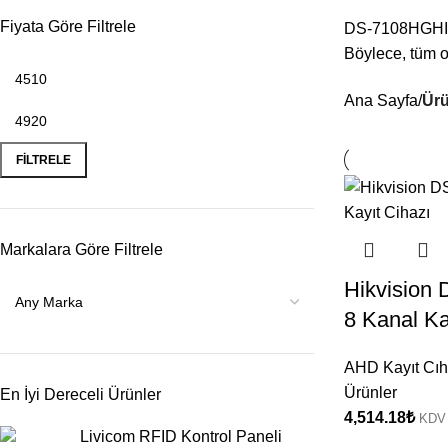
Fiyata Göre Filtrele
DS-7108HGHI-K1
Böylece, tüm ol
Ana Sayfa
Ürü
FILTRELE
Markalara Göre Filtrele
Hikvision
8 Kanal Ka
AHD Kayıt Cıh
Ürünler
En İyi Dereceli Ürünler
4,514.18
₺
KDV 
Livicom RFID Kontrol Paneli