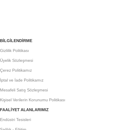
ÜCRETSİZ İADE
Siparişleri Takip Edin
BILGILENDIRME
Gizlilik Politikası
Üyelik Sözleşmesi
Çerez Politikamız
İptal ve İade Politikamız
Mesafeli Satış Sözleşmesi
Kişisel Verilerin Korunumu Politikası
FAALIYET ALANLARIMIZ
Endüstri Tesisleri
Sağlık - Eğitim