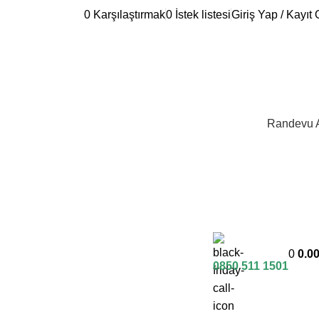
0
Karşılaştırmak
0
İstek listesi
Giriş Yap / Kayıt 
Randevu 
0
0.0
0850 511 1501