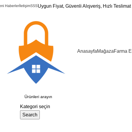
Uygun Fiyat, Güvenli Alışveriş, Hızlı Teslimat 
eni Haberler
İletişim
SSS
Anasayfa
Mağaza
Farma E
ategoriler
Kategori seçin
Search
DS-7108HGHI-K1S