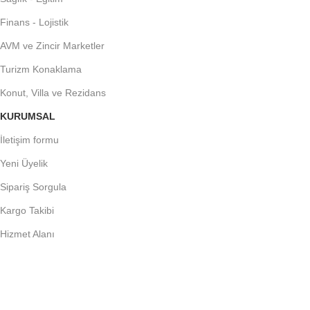
Finans - Lojistik
AVM ve Zincir Marketler
Turizm Konaklama
Konut, Villa ve Rezidans
KURUMSAL
İletişim formu
Yeni Üyelik
Sipariş Sorgula
Kargo Takibi
Hizmet Alanı
FARMA INFO
Farma Markalar
Farma Blog