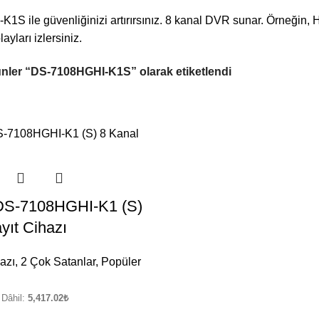
S ile güvenliğinizi artırırsınız. 8 kanal DVR sunar. Örneğin, H
ayları izlersiniz.
nler “DS-7108HGHI-K1S” olarak etiketlendi
 DS-7108HGHI-K1 (S)
yıt Cihazı
azı
,
2 Çok Satanlar
,
Popüler
Dâhil:
5,417.02
₺