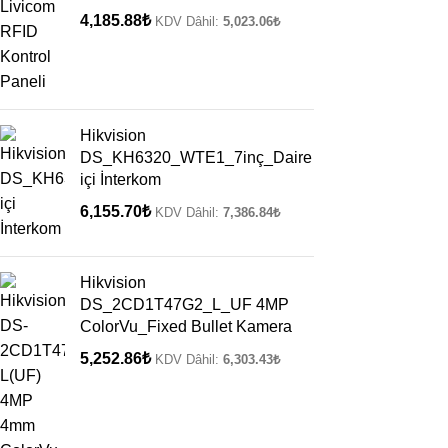
4,185.88
₺
KDV Dâhil:
5,023.06
₺
Hikvision
DS_KH6320_WTE1_7inç_Daire
içi İnterkom
6,155.70
₺
KDV Dâhil:
7,386.84
₺
Hikvision
DS_2CD1T47G2_L_UF 4MP
ColorVu_Fixed Bullet Kamera
5,252.86
₺
KDV Dâhil:
6,303.43
₺