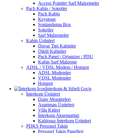
Access Pointler Sarf Malzemeler
Pach Kablo / Soketler
Pach Kablo
Keystone
Sonlandırma Box
Soketler
Sarf Malzemeler
Kabin Ürünleri
Duvar Tipi Kabinler
Dikili Kabinler
Pach Panel / Orjanizer / PDU
Kabin Sarf Malzeme
ADSL / VDSL Modem / Hotspot
ADSL Modemler
VDSL Modemler
Hotspot
İnterkom & Şifreli Geçiş
İnterkom Ürünleri
Daire Monitörleri
Apartman Üniteleri
Villa Kitleri
İnterkom Aksesuarları
Kablosuz İnterkom Ürünleri
PDKS Personel Takip
Personel Takip Panelleri