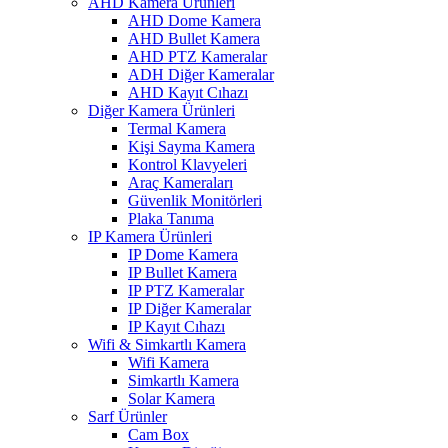
AHD Kamera Ürünleri
AHD Dome Kamera
AHD Bullet Kamera
AHD PTZ Kameralar
ADH Diğer Kameralar
AHD Kayıt Cıhazı
Diğer Kamera Ürünleri
Termal Kamera
Kişi Sayma Kamera
Kontrol Klavyeleri
Araç Kameraları
Güvenlik Monitörleri
Plaka Tanıma
IP Kamera Ürünleri
IP Dome Kamera
IP Bullet Kamera
IP PTZ Kameralar
IP Diğer Kameralar
IP Kayıt Cıhazı
Wifi & Simkartlı Kamera
Wifi Kamera
Simkartlı Kamera
Solar Kamera
Sarf Ürünler
Cam Box