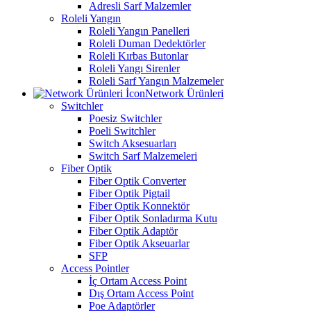
Adresli Sarf Malzemler
Roleli Yangın
Roleli Yangın Panelleri
Roleli Duman Dedektörler
Roleli Kırbas Butonlar
Roleli Yangı Sirenler
Roleli Sarf Yangın Malzemeler
Network Ürünleri
Switchler
Poesiz Switchler
Poeli Switchler
Switch Aksesuarları
Switch Sarf Malzemeleri
Fiber Optik
Fiber Optik Converter
Fiber Optik Pigtail
Fiber Optik Konnektör
Fiber Optik Sonladırma Kutu
Fiber Optik Adaptör
Fiber Optik Akseuarlar
SFP
Access Pointler
İç Ortam Access Point
Dış Ortam Access Point
Poe Adaptörler