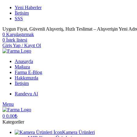
Yeni Haberler
İletişim
SSS
Uygun Fiyat, Güvenli Alışveriş, Hızlı Teslimat – Alışverişin Yeni Adr
0
Karşılaştırmak
0
İstek listesi
Giriş Yap / Kayıt Ol
Anasayfa
Mağaza
Farma E-Blog
Hakkımızda
İletişim
Randevu Al
Menu
0
0.00
₺
Kategoriler
Kamera Ürünleri