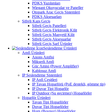
PDKS Yazılımları
Wiegant Okuyucular ve Paneller
Otopark Araç Geçiş Sistemleri
PDKS Akseuarları
Şifreli Kapı Geçiş
Şifreli Geçiş Panelleri
Şifreli Geçiş Elektronik Kilit
Şifreli Geçiş Manyetil Kilit
Şifreli Geçiş Aksesuarlar
Şifreli Geçiş Sarf Ürünler
Seslendirme Ürünleri
Amfi Ürünleri
Anons Amfisi
Mikserli Amfi
Güç Amisi (Power Amplifier)
Kablosuz Amfi
IP Seslendirme Sistemleri
IP Anfi Çeşitleri
IP Tavan Hoparlörü (PoE destekli, gömme tip)
IP Duvar Tipi Hoparlör
IP Outdoor (Su geçirmez) Hoparlörler
Hoparlör Ürünleri
Tavan Tipi Hoparlörler
Duvar Tipi Hoparlörler
Horn (Boynuz) Hoparlörler